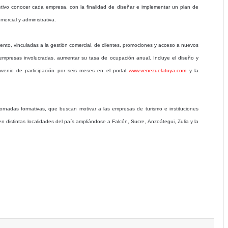
tivo conocer cada empresa, con la finalidad de diseñar e implementar un plan de
ercial y administrativa.
nto, vinculadas a la gestión comercial, de clientes, promociones y acceso a nuevos
 empresas involucradas, aumentar su tasa de ocupación anual. Incluye el diseño y
nvenio de participación por seis meses en el portal
www.venezuelatuya.com
y la
rnadas formativas, que buscan motivar a las empresas de turismo e instituciones
en distintas localidades del país ampliándose a Falcón, Sucre, Anzoátegui, Zulia y la