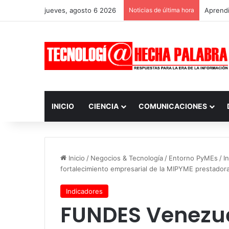
jueves, agosto 6 2026
Noticias de última hora
Aprendi
INICIO
CIENCIA
COMUNICACIONES
Inicio
/
Negocios & Tecnología
/
Entorno PyMEs
/
I
fortalecimiento empresarial de la MIPYME prestadora 
Indicadores
FUNDES Venezu