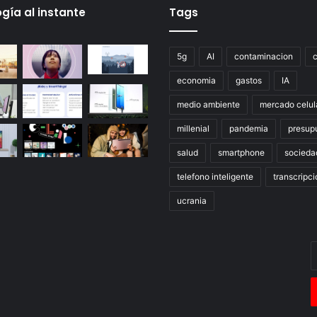
gía al instante
Tags
5g
AI
contaminacion
economia
gastos
IA
medio ambiente
mercado celul
millenial
pandemia
presup
salud
smartphone
socieda
telefono inteligente
transcripci
ucrania
E
t
c
e