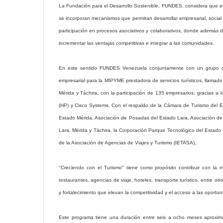
La Fundación para el Desarrollo Sostenible, FUNDES, considera que el 
se incorporan mecanismos que permitan desarrollar empresarial, socia
participación en procesos asociativos y colaborativos, donde además d
incrementar las ventajas competitivas e integrar a las comunidades.
En este sentido FUNDES Venezuela conjuntamente con un grupo de 
empresarial para la MIPYME prestadora de servicios turísticos, llamado
Mérida y Táchira, con la participación de 135 empresarios; gracias a
(HP) y Cisco Systems. Con el respaldo de la Cámara de Turismo del E
Estado Mérida, Asociación de Posadas del Estado Lara, Asociación de 
Lara, Mérida y Táchira, la Corporación Parque Tecnológico del Estado M
de la Asociación de Agencias de Viajes y Turismo (IETASA),.
"Creciendo con el Turismo" tiene como propósito contribuir con la
restaurantes, agencias de viaje, hoteles, transporte turístico, entre o
y fortalecimiento que elevan la competitividad y el acceso a las oport
Este programa tiene una duración entre seis a ocho meses aproximad