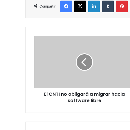
Facebook
X
LinkedIn
Tumblr
P
Compartir
El
CNTI
no
obligará
a
migrar
hacia
software
libre
El CNTI no obligará a migrar hacia
software libre