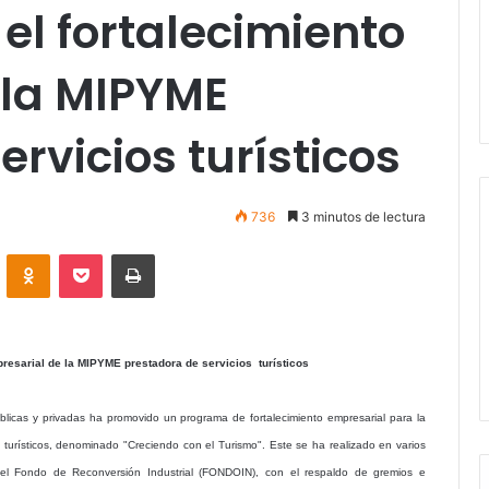
l fortalecimiento
 la MIPYME
rvicios turísticos
736
3 minutos de lectura
VKontakte
Odnoklassniki
Pocket
Imprimir
esarial de la MIPYME prestadora de servicios turísticos
licas y privadas ha promovido un programa de fortalecimiento empresarial para la
urísticos, denominado "Creciendo con el Turismo". Este se ha realizado en varios
del Fondo de Reconversión Industrial (FONDOIN), con el respaldo de gremios e