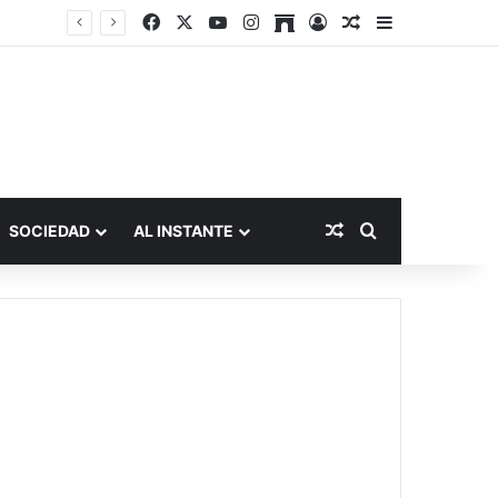
Facebook
X
YouTube
Instagram
Archive
Acceso
Publicación al a
Barra lateral
Publicación al aza
Buscar por
SOCIEDAD
AL INSTANTE