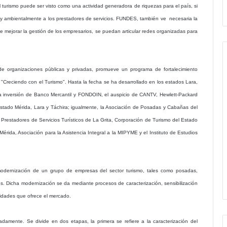
turismo puede ser visto como una actividad generadora de riquezas para el país, si
l y ambientalmente a los prestadores de servicios. FUNDES, también ve necesaria la
e mejorar la gestión de los empresarios, se puedan articular redes organizadas para
organizaciones públicas y privadas, promueve un programa de fortalecimiento
 "Creciendo con el Turismo". Hasta la fecha se ha desarrollado en los estados Lara,
 la inversión de Banco Mercantil y FONDOIN, el auspicio de CANTV, Hewlett-Packard
stado Mérida, Lara y Táchira; igualmente, la Asociación de Posadas y Cabañas del
Prestadores de Servicios Turísticos de La Grita, Corporación de Turismo del Estado
érida, Asociación para la Asistencia Integral a la MIPYME y el Instituto de Estudios
 modernización de un grupo de empresas del sector turismo, tales como posadas,
tros. Dicha modernización se da mediante procesos de caracterización, sensibilización
unidades que ofrece el mercado.
amente. Se divide en dos etapas, la primera se refiere a la caracterización del