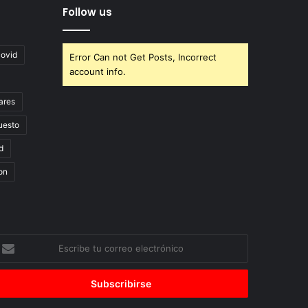
Follow us
covid
Error Can not Get Posts, Incorrect
account info.
ares
uesto
d
on
scribe
u
orreo
lectrónico