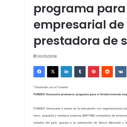
programa para e
empresarial de
prestadora de se
30/05/2008
Facebook
X
LinkedIn
Tumblr
Pinterest
Reddit
"Creciendo con el Turismo"
FUNDES Venezuela promueve programa para el fortalecimiento empr
FUNDES Venezuela a través de la articulación con organizaciones púb
micro, pequeña y mediana empresa (MIPYME) prestadora de servicios t
estados del país, gracias a la subvención de Banco Mercantil y 