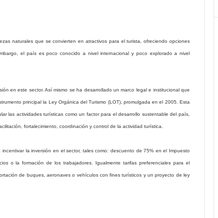
as naturales que se convierten en atractivos para el turista, ofreciendo opciones
mbargo, el país es poco conocido a nivel internacional y poco explorado a nivel
ón en este sector. Así mismo se ha desarrollado un marco legal e institucional que
strumento principal la Ley Orgánica del Turismo (LOT), promulgada en el 2005. Esta
ular las actividades turísticas como un factor para el desarrollo sustentable del país,
litación, fortalecimiento, coordinación y control de la actividad turística.
incentivar la inversión en el sector, tales como: descuento de 75% en el Impuesto
ios o la formación de los trabajadores. Igualmente tarifas preferenciales para el
portación de buques, aeronaves o vehículos con fines turísticos y un proyecto de ley