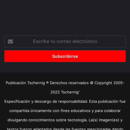
Escribe
tu
correo
electrónico
Publicación Tschernig ® Derechos reservados © Copyright 2005-
2022 Tschernig'
Especificación y descargo de responsabilidad: Esta publicación fue
compartida únicamente con fines educativos y para colaborar
divulgando conocimientos sobre tecnología. La(s) imagen(es) y
textos fueron adaptados desde las fuentes mencionadas dando