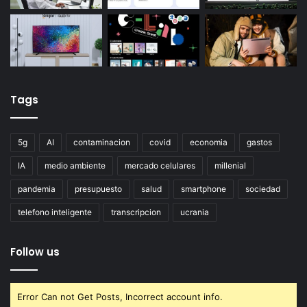
Tags
5g
AI
contaminacion
covid
economia
gastos
IA
medio ambiente
mercado celulares
millenial
pandemia
presupuesto
salud
smartphone
sociedad
telefono inteligente
transcripcion
ucrania
Follow us
Error Can not Get Posts, Incorrect account info.