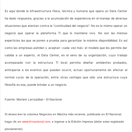
Es aquí donde la infraestructura física, técnica y humana que opera un Data Center
ha dado respuesta, gracias a la acumulación de experiencia en el manejo de diversas
situaciones que atentan contra la "continuidad del negocio". No es lo mismo operar un
negocio que operar la plataforma TI que lo mantiene vivo. No son las mismas
experticias las que se ponen a prueba para garantizar la máxima disponibilidad. Es así
como las empresas asimilan y aceptan -cada vez más- el modelo que les permite dar
cabida a un experto, el Data Center, en el seno de su organización, cuyo trabajo
acompasado con la estructura TI local permita diseñar ambientes probados,
anticiparse a los eventos que puedan ocurrir, actuar oportunamente sin afectar el
normal curso de la operación, entre otras ventajas que sólo una estructura cuya
filosofía es esa, puede brindar a un negocio.
Fuente: Mariam Larrazábal – El Nacional
Si desea leer la columna Negocios en Marcha más reciente, publicada en El Nacional,
haga clic en
www.el-nacional.com
, e ingrese a la Edición Impresa (debe estar registrado
previamente).