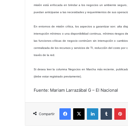
misión está enfocada en brindar a los negocios un ambiente seguro, d
puedan anticiparse a las necesidades y requerimientos de sus operaci
En entornos de misión crítica, los aspectos a garantizar son: alta di
interrupción mínimos o una disponibilidad continua, mínimos riesgos 
las funciones críticas de negocio continúen sin interrupción o cambios 
centralizada de los recursos y servicios de TI, reducción del costo por
través de la red.
Si desea leer la columna Negocios en Marcha más reciente, publicad
(debe estar registrado previamente).
Fuente: Mariam Larrazábal G – El Nacional
Facebook
X
LinkedIn
Tumblr
P
Compartir