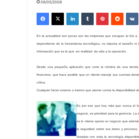
06/05/2008
Facebook
X
LinkedIn
Tumblr
Pinterest
Reddit
En la actualidad son pocas son las empresas que escapan al día a d
dependiente de la herramienta tecnológica, no importa el tamaño ni
Información que es la que -en realidad- da vida a la operación.
Desde una pequeña aplicación que corre la nómina de una tienda d
financiera, que hace posible que un cliente maneje sus cuentas desd
crítica.
Cualquier factor externo o interno que atente contra la disponibilidad
Es por eso que hoy más que nunca el bli
negocio, es prioridad para la gerencia. La 
es lo mismo operar un negocio que además 
la seguridad sobre sus datos y procesos.
dotadas con toda la tecnología disponibl