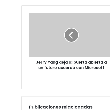
Jerry
Yang
deja
la
puerta
abierta
a
un
futuro
Jerry Yang deja la puerta abierta a
acuerdo
con
un futuro acuerdo con Microsoft
Microsoft
Publicaciones relacionadas