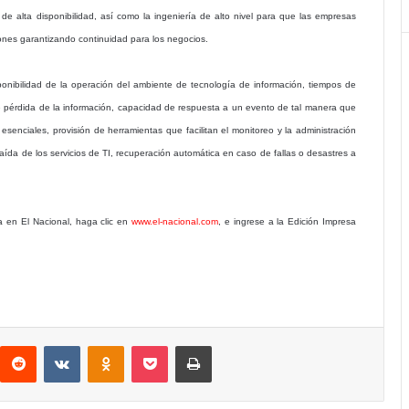
e alta disponibilidad, así como la ingeniería de alto nivel para que las empresas
ones garantizando continuidad para los negocios.
sponibilidad de la operación del ambiente de tecnología de información, tiempos de
de pérdida de la información, capacidad de respuesta a un evento de tal manera que
esenciales, provisión de herramientas que facilitan el monitoreo y la administración
 caída de los servicios de TI, recuperación automática en caso de fallas o desastres a
a en El Nacional, haga clic en
www.el-nacional.com
, e ingrese a la Edición Impresa
interest
Reddit
VKontakte
Odnoklassniki
Pocket
Imprimir