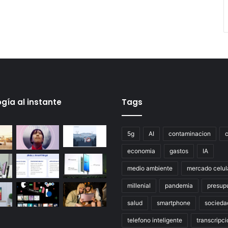
gía al instante
Tags
5g
AI
contaminacion
economia
gastos
IA
medio ambiente
mercado celul
millenial
pandemia
presup
salud
smartphone
socieda
telefono inteligente
transcripci