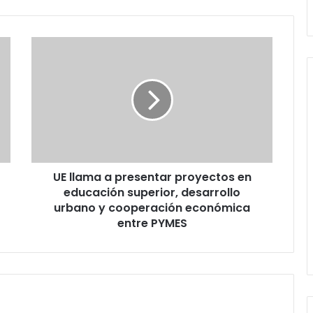
UE
llama
a
presentar
proyectos
en
educación
superior,
desarrollo
UE llama a presentar proyectos en
urbano
y
educación superior, desarrollo
cooperación
urbano y cooperación económica
económica
entre PYMES
entre
PYMES