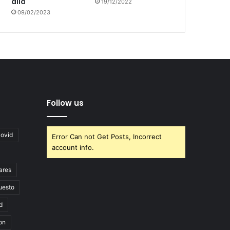
allá
19/12/2022
09/02/2023
Follow us
covid
Error Can not Get Posts, Incorrect
account info.
ares
uesto
d
on