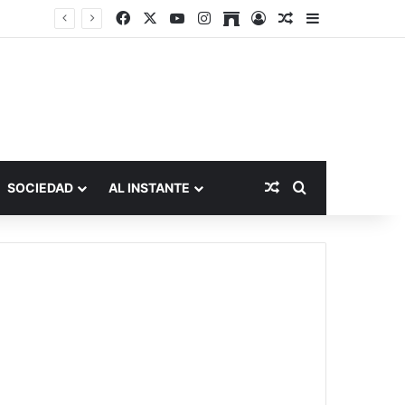
Facebook
X
YouTube
Instagram
Archive
Acceso
Publicación al a
Barra lateral
Publicación al aza
Buscar por
SOCIEDAD
AL INSTANTE