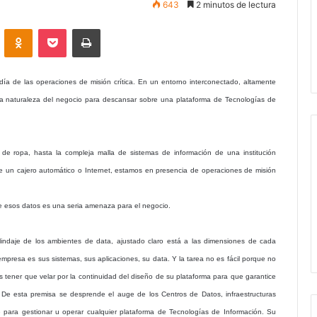
643
2 minutos de lectura
VKontakte
Odnoklassniki
Pocket
Imprimir
ía de las operaciones de misión crítica. En un entorno interconectado, altamente
 la naturaleza del negocio para descansar sobre una plataforma de Tecnologías de
e ropa, hasta la compleja malla de sistemas de información de una institución
e un cajero automático o Internet, estamos en presencia de operaciones de misión
 de esos datos es una seria amenaza para el negocio.
ndaje de los ambientes de data, ajustado claro está a las dimensiones de cada
empresa es sus sistemas, sus aplicaciones, su data. Y la tarea no es fácil porque no
tener que velar por la continuidad del diseño de su plataforma para que garantice
 De esta premisa se desprende el auge de los Centros de Datos, infraestructuras
e para gestionar u operar cualquier plataforma de Tecnologías de Información.
Su