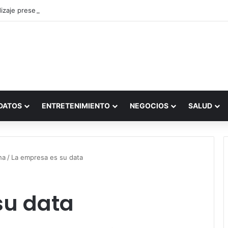
zaje presencial vs. por internet
DATOS
ENTRETENIMIENTO
NEGOCIOS
SALUD
ha
/
La empresa es su data
su data