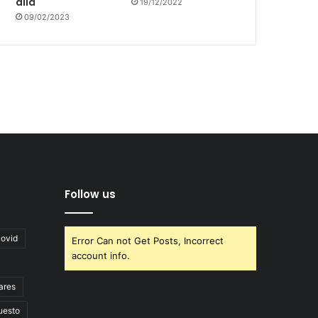
allá
19/12/2022
09/02/2023
Follow us
covid
Error Can not Get Posts, Incorrect
account info.
ares
uesto