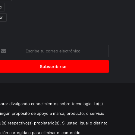
d
on
scribe
u
orreo
lectrónico
borar divulgando conocimientos sobre tecnología. La(s)
ingún propósito de apoyo a marca, producto, o servicio
) respectivo(s) propietario(s). Si usted, igual o distinto
ción corregida o para eliminar el contenido.