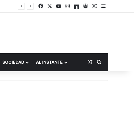
Facebook
X
YouTube
Instagram
Archive
Acceso
Publicación al a
Barra lateral
Publicación al aza
Buscar por
SOCIEDAD
AL INSTANTE