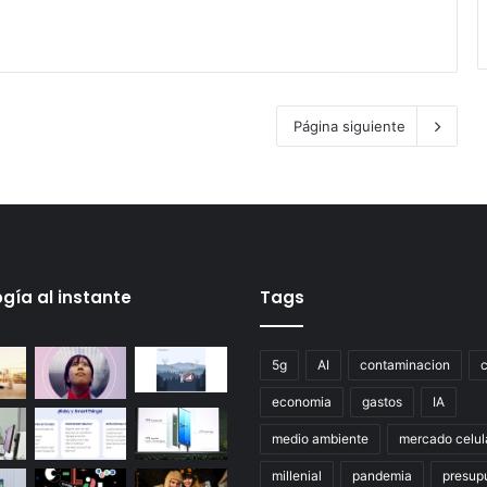
Página siguiente
gía al instante
Tags
5g
AI
contaminacion
economia
gastos
IA
medio ambiente
mercado celul
millenial
pandemia
presup