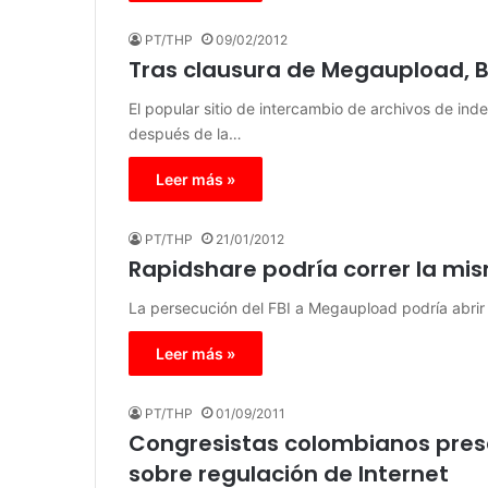
PT/THP
09/02/2012
Tras clausura de Megaupload, B
El popular sitio de intercambio de archivos de ind
después de la…
Leer más »
PT/THP
21/01/2012
Rapidshare podría correr la m
La persecución del FBI a Megaupload podría abrir u
Leer más »
PT/THP
01/09/2011
Congresistas colombianos prese
sobre regulación de Internet