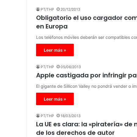
PT/THP
20/12/2013
Obligatorio el uso cargador com
en Europa
Los teléfonos móviles deberán ser compatibles co
Leer más »
PT/THP
05/06/2013
Apple castigada por infringir 
El gigante de Sillicon Valley no pondrá vender o i
Leer más »
PT/THP
18/03/2013
La UE es clara: la «piratería» de
de los derechos de autor