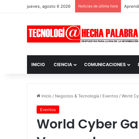
jueves, agosto 6 2026
Noticias de última hora
Aprendi
INICIO
CIENCIA
COMUNICACIONES
Inicio
/
Negocios & Tecnología
/
Eventos
/
World C
Eventos
World Cyber G