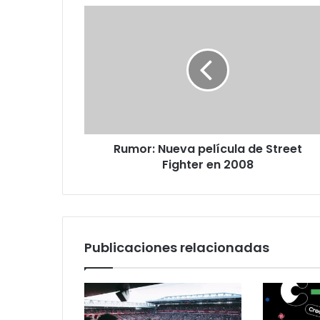
Rumor:
Nueva
película
de
Street
Fighter
en
2008
Rumor: Nueva película de Street
Fighter en 2008
Publicaciones relacionadas