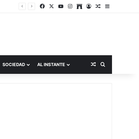
Facebook
X
YouTube
Instagram
Archive
Acceso
Publicación al a
Barra lateral
Publicación al aza
Buscar por
SOCIEDAD
AL INSTANTE