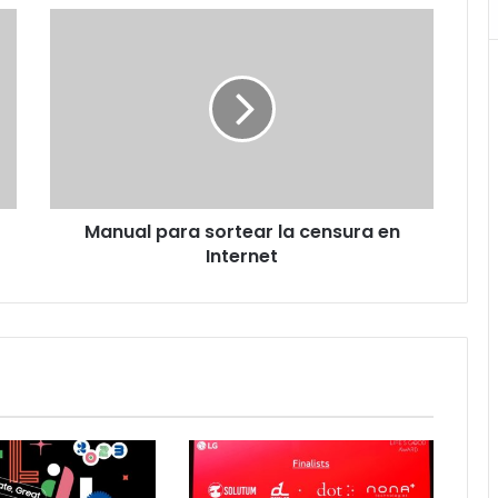
Manual
para
sortear
la
censura
en
Internet
Manual para sortear la censura en
Internet