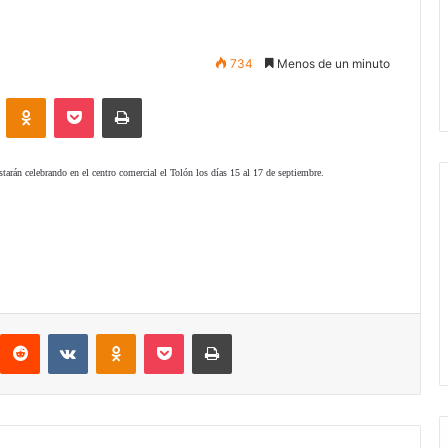
734
Menos de un minuto
VKontakte
Odnoklassniki
Pocket
Imprimir
rán celebrando en el centro comercial el Tolón los días 15 al 17 de septiembre.
interest
Reddit
VKontakte
Odnoklassniki
Pocket
Imprimir