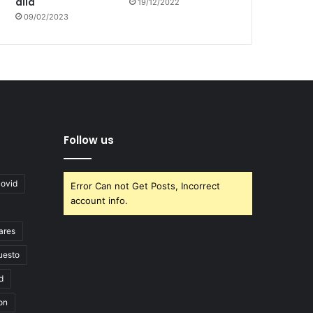
allá
19/12/2022
09/02/2023
Follow us
covid
Error Can not Get Posts, Incorrect
account info.
ares
uesto
d
on