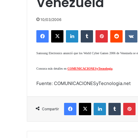
Venezuela
10/03/2006
Facebook
X
LinkedIn
Tumblr
Pinterest
Reddit
Samsung Electronics anunció que los World Cyber Games 2006 de Venezuela se esta
Conozca más detalles en
COMUNICACIONESyTecnologia
.
Fuente: COMUNICACIONESyTecnologia.net
Facebook
X
LinkedIn
Tumblr
P
Compartir