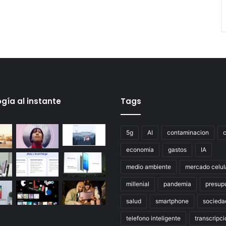
gía al instante
Tags
5g
AI
contaminacion
economia
gastos
IA
medio ambiente
mercado celul
millenial
pandemia
presup
salud
smartphone
socieda
telefono inteligente
transcripci