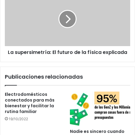
supersimetría:
El
futuro
de
la
física
explicada
La supersimetría: El futuro de la física explicada
Publicaciones relacionadas
Electrodomésticos
conectados para más
bienestar y facilitar la
rutina familiar
19/10/2022
Nadie es sincero cuando