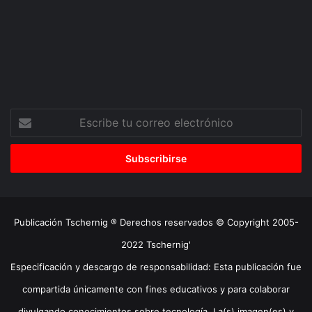
Escribe
tu
correo
electrónico
Publicación Tschernig ® Derechos reservados © Copyright 2005-
2022 Tschernig'
Especificación y descargo de responsabilidad: Esta publicación fue
compartida únicamente con fines educativos y para colaborar
divulgando conocimientos sobre tecnología. La(s) imagen(es) y