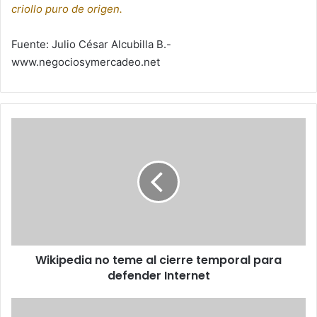
criollo puro de origen.
Fuente: Julio César Alcubilla B.-
www.negociosymercadeo.net
Wikipedia
no
teme
al
cierre
temporal
para
defender
Internet
Wikipedia no teme al cierre temporal para
defender Internet
La