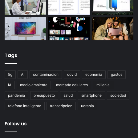
Tags
5g
AI
contaminacion
covid
economia
gastos
IA
medio ambiente
mercado celulares
millenial
pandemia
presupuesto
salud
smartphone
sociedad
telefono inteligente
transcripcion
ucrania
Follow us