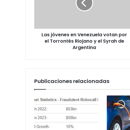
votan
por
el
Torrontés
Riojano
Las jóvenes en Venezuela votan por
y
el
el Torrontés Riojano y el Syrah de
Syrah
Argentina
de
Argentina
Publicaciones relacionadas