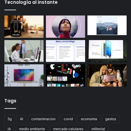
Tecnología al instante
Tags
5g
AI
contaminacion
covid
economia
gastos
IA
medio ambiente
mercado celulares
millenial