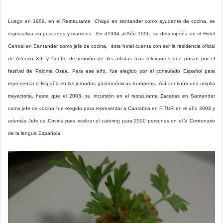
Luego en 1989, en el Restaurante Chiqui en santander como ayudante de cocina, se
especializa en pescados y mariscos. En d1994 al Año 1996 se desempeña en el Hotel
Central en Santander como jefe de cocina, éste hotel cuenta con ser la residencia oficial
de Alfonso XIII y Centro de reunión de los artistas mas relevantes que pasan por el
festival de Paloma Osea. Para ese año, fue elegido por el consulado Español para
representar a España en las jornadas gastronómicas Europeas. Así continúa una amplia
trayectoria, hasta que el 2003, su incursión en el restaurante Zacarias en Santander
como jefe de cocina fue elegido para representar a Cantabria en FITUR en el año 2003 y
además Jefe de Cocina para realizar el catering para 2500 personas en el V Centenario
de la lengua Española.