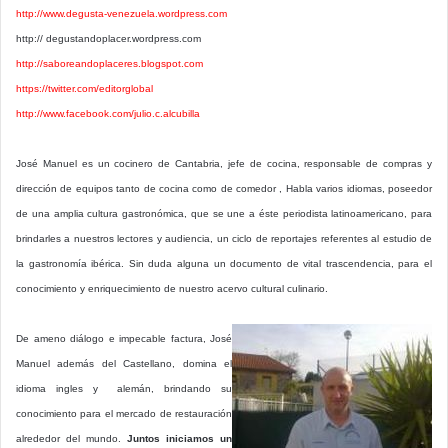
http://www.degusta-venezuela.wordpress.com
http:// degustandoplacer.wordpress.com
http://saboreandoplaceres.blogspot.com
https://twitter.com/editorglobal
http://www.facebook.com/julio.c.alcubilla
José Manuel es un cocinero de Cantabria, jefe de cocina, responsable de compras y
dirección de equipos tanto de cocina como de comedor , Habla varios idiomas, poseedor
de una amplia cultura gastronómica, que se une a éste periodista latinoamericano, para
brindarles a nuestros lectores y audiencia, un ciclo de reportajes referentes al estudio de
la gastronomía ibérica. Sin duda alguna un documento de vital trascendencia, para el
conocimiento y enriquecimiento de nuestro acervo cultural culinario.
De ameno diálogo e impecable factura, José
Manuel además del Castellano, domina el
idioma ingles y alemán, brindando su
conocimiento para el mercado de restauración
alrededor del mundo.
Juntos iniciamos un