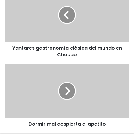
clásica
del
mundo
en
Chacao
Yantares gastronomía clásica del mundo en
Chacao
Dormir
mal
despierta
el
apetito
Dormir mal despierta el apetito