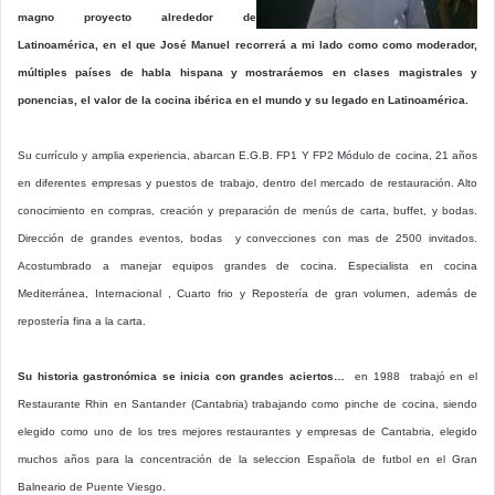
magno proyecto alrededor de
Latinoamérica, en el que José Manuel recorrerá a mi lado como como moderador,
múltiples países de habla hispana y mostraráemos en clases magistrales y
ponencias, el valor de la cocina ibérica en el mundo y su legado en Latinoamérica.
Su currículo y amplia experiencia, abarcan E.G.B. FP1 Y FP2 Módulo de cocina, 21 años
en diferentes empresas y puestos de trabajo, dentro del mercado de restauración. Alto
conocimiento en compras, creación y preparación de menús de carta, buffet, y bodas.
Dirección de grandes eventos, bodas y convecciones con mas de 2500 invitados.
Acostumbrado a manejar equipos grandes de cocina. Especialista en cocina
Mediterránea, Internacional , Cuarto frio y Repostería de gran volumen, además de
repostería fina a la carta.
Su historia gastronómica se inicia con grandes aciertos…
en 1988 trabajó en el
Restaurante Rhin en Santander (Cantabria) trabajando como pinche de cocina, siendo
elegido como uno de los tres mejores restaurantes y empresas de Cantabria, elegido
muchos años para la concentración de la seleccion Española de futbol en el Gran
Balneario de Puente Viesgo.