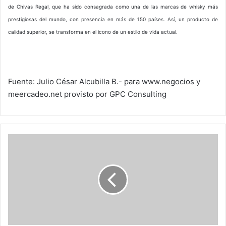
de Chivas Regal, que ha sido consagrada como una de las marcas de whisky más
prestigiosas del mundo, con presencia en más de 150 países. Así, un producto de
calidad superior, se transforma en el icono de un estilo de vida actual.
Fuente: Julio César Alcubilla B.- para www.negocios y
meercadeo.net provisto por GPC Consulting
COGUAN
quiere
doblar
la
inversión
publicitaria
On
Line
del