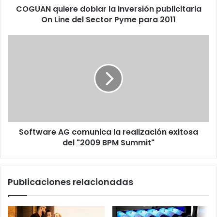
COGUAN quiere doblar la inversión publicitaria
Sector
Pyme
On Line del Sector Pyme para 2011
para
2011
Software
AG
comunica
la
realización
exitosa
del
"2009
BPM
Software AG comunica la realización exitosa
Summit"
del "2009 BPM Summit"
Publicaciones relacionadas