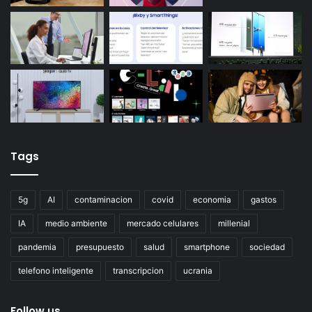
Tags
5g
AI
contaminacion
covid
economia
gastos
IA
medio ambiente
mercado celulares
millenial
pandemia
presupuesto
salud
smartphone
sociedad
telefono inteligente
transcripcion
ucrania
Follow us