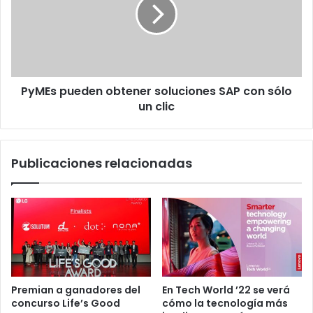
soluciones
SAP
con
sólo
un
clic
PyMEs pueden obtener soluciones SAP con sólo
un clic
Publicaciones relacionadas
Premian a ganadores del
En Tech World ’22 se verá
concurso Life’s Good
cómo la tecnología más