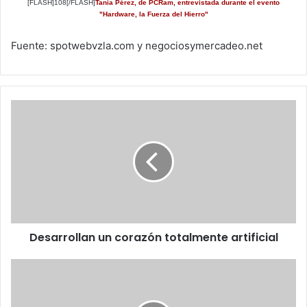
[FLASH]108[/FLASH]
Tania Pérez, de
PCRam
, entrevistada durante el evento
"
Hardware, la Fuerza del Hierro
"
Fuente: spotwebvzla.com y negociosymercadeo.net
Desarrollan
un
corazón
totalmente
artificial
Desarrollan un corazón totalmente artificial
PyMEs
pueden
obtener