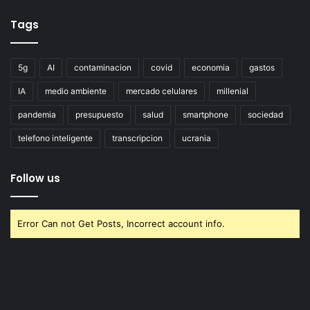
Tags
5g
AI
contaminacion
covid
economia
gastos
IA
medio ambiente
mercado celulares
millenial
pandemia
presupuesto
salud
smartphone
sociedad
telefono inteligente
transcripcion
ucrania
Follow us
Error Can not Get Posts, Incorrect account info.