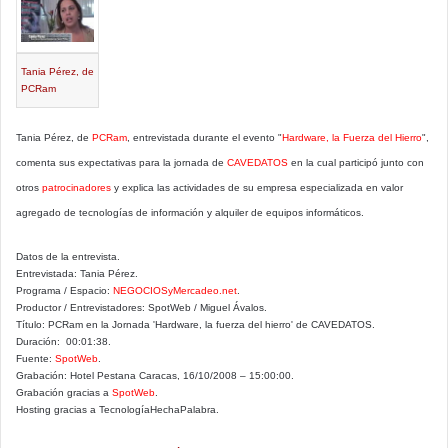
Tania Pérez, de
PCRam
Tania Pérez, de
PCRam
, entrevistada durante el evento "
Hardware, la Fuerza del Hierro
",
comenta sus expectativas para la jornada de
CAVEDATOS
en la cual participó junto con
otros
patrocinadores
y explica las actividades de su empresa especializada en valor
agregado de tecnologías de información y alquiler de equipos informáticos.
Datos de la entrevista.
Entrevistada: Tania Pérez.
Programa / Espacio:
NEGOCIOSyMercadeo.net
.
Productor / Entrevistadores: SpotWeb / Miguel Ávalos.
Título: PCRam en la Jornada 'Hardware, la fuerza del hierro' de CAVEDATOS.
Duración: 00:01:38.
Fuente:
SpotWeb
.
Grabación: Hotel Pestana Caracas, 16/10/2008 – 15:00:00.
Grabación gracias a
SpotWeb
.
Hosting gracias a TecnologíaHechaPalabra.