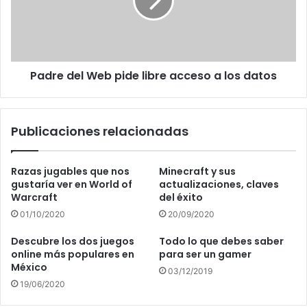
libre
acceso
a
los
datos
Padre del Web pide libre acceso a los datos
Publicaciones relacionadas
Razas jugables que nos
Minecraft y sus
gustaría ver en World of
actualizaciones, claves
Warcraft
del éxito
01/10/2020
20/09/2020
Descubre los dos juegos
Todo lo que debes saber
online más populares en
para ser un gamer
México
03/12/2019
19/06/2020