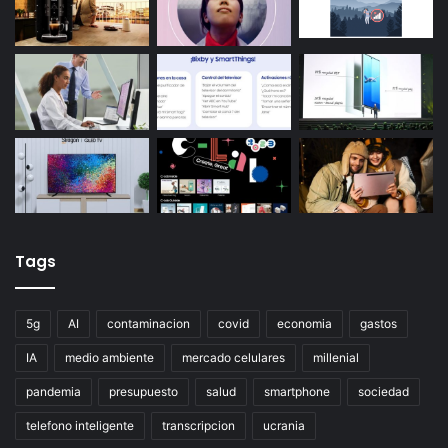
Tags
5g
AI
contaminacion
covid
economia
gastos
IA
medio ambiente
mercado celulares
millenial
pandemia
presupuesto
salud
smartphone
sociedad
telefono inteligente
transcripcion
ucrania