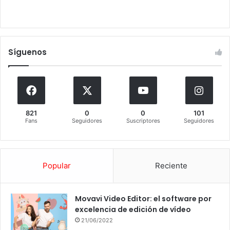
Síguenos
821
0
0
101
Fans
Seguidores
Suscriptores
Seguidores
Popular
Reciente
Movavi Video Editor: el software por
excelencia de edición de vídeo
21/06/2022