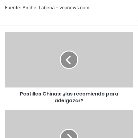
Fuente: Anchel Labena – voanews.com
Pastillas
Chinas:
¿las
recomiendo
para
adelgazar?
Pastillas Chinas: ¿las recomiendo para
adelgazar?
Padre
del
Web
pide