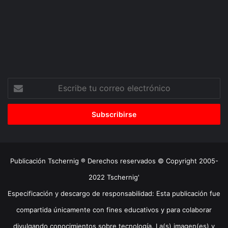
Escribe
tu
correo
electrónico
Publicación Tschernig ® Derechos reservados © Copyright 2005-
2022 Tschernig'
Especificación y descargo de responsabilidad: Esta publicación fue
compartida únicamente con fines educativos y para colaborar
divulgando conocimientos sobre tecnología. La(s) imagen(es) y