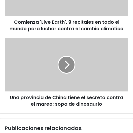
todo
el
mundo
Comienza 'Live Earth', 9 recitales en todo el
para
luchar
mundo para luchar contra el cambio climático
contra
el
Una
cambio
provincia
climático
de
China
tiene
el
secreto
contra
el
Una provincia de China tiene el secreto contra
mareo:
sopa
el mareo: sopa de dinosaurio
de
dinosaurio
Publicaciones relacionadas