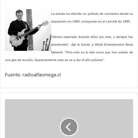
.———————————————————————————-
La banda ha ofrecido un puñado de conciertos desde su
separación en 1980, incluyendo en el Live Aid de 1985.
"Hemos esperado durante años por esto, y siempre fue
desmentido", dijo la fuente a World Entertainment News
Network. "Pero esto es lo más cerca que han estado de
una gira de reunión. Aparentemente esto se va a dar el año próximo".
Fuente: radioalfaomega.cl
Comienza
'Live
Earth',
9
recitales
en