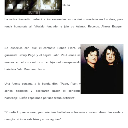
tributo.
La mítica formación volverá a los escenarios en un único concierto en Londres, para
rendir homenaje al fallecido fundador y jefe de Atlantic Records, Ahmet Ertegun
.
———————————————————————————-
Se especula con que el cantante Robert Plant, el
guitarrista Jimmy Page y el bajista John Paul Jones se
reunan en el concierto con el hijo del desaparecido
baterista John Bonham, Jason.
Una fuente cercana a la banda dijo: "Page, Plant y
Jones hablaron y acordaron hacer el concierto
homenaje. Están esperando por una fecha definitiva".
"Y nadie lo puede creer, pero mientras hablaban sobre este concierto dieron luz verde a
una gira, si todo sale bien y no se agotan".