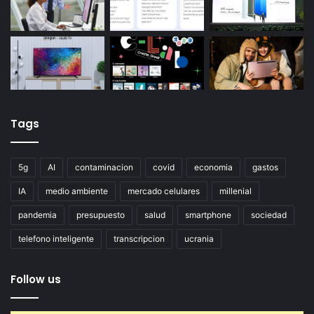
Tags
5g
AI
contaminacion
covid
economia
gastos
IA
medio ambiente
mercado celulares
millenial
pandemia
presupuesto
salud
smartphone
sociedad
telefono inteligente
transcripcion
ucrania
Follow us