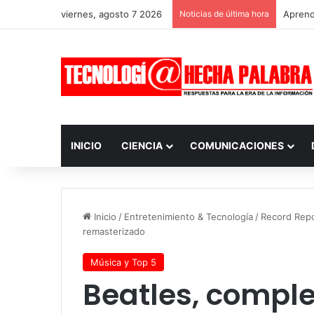
viernes, agosto 7 2026
Noticias de última hora
Aprendi
INICIO
CIENCIA
COMUNICACIONES
Inicio
/
Entretenimiento & Tecnología
/
Record Rep
remasterizado
Música y Top 5
Beatles, complet