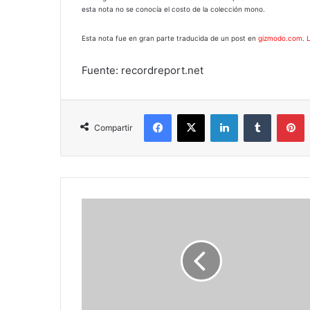
esta nota no se conocía el costo de la colección mono.
Esta nota fue en gran parte traducida de un post en
gizmodo.com
.
Fuente: recordreport.net
Facebook
X
LinkedIn
Tumblr
P
Compartir
Gadgets
para
todos