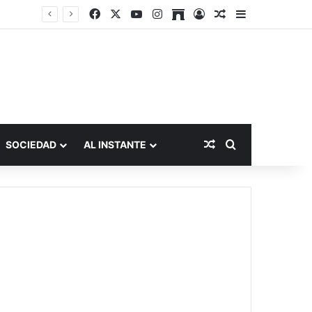
Facebook
X
YouTube
Instagram
Archive
Acceso
Publicación al a
Barra lateral
Publicación al aza
Buscar por
SOCIEDAD
AL INSTANTE