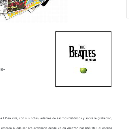
65)+
os LP en vinil, con sus notas, además de escritos históricos y sobre la grabación,
n estéreo puede ser pre-ordenada desde ya en Amazon por US$ 180. Al escribir