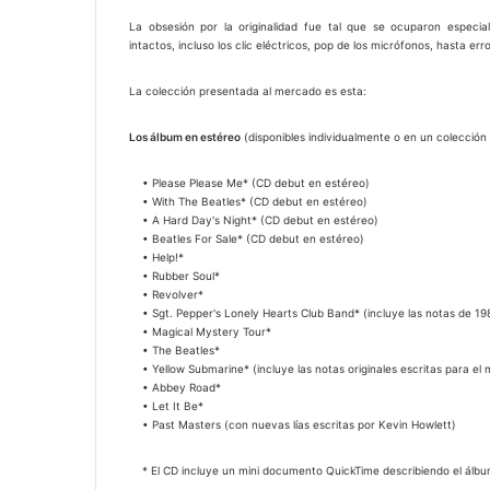
La obsesión por la originalidad fue tal que se ocuparon especia
intactos, incluso los clic eléctricos, pop de los micrófonos, hasta err
La colección presentada al mercado es esta:
Los álbum en estéreo
(disponibles individualmente o en un colección
• Please Please Me* (CD debut en estéreo)
• With The Beatles* (CD debut en estéreo)
• A Hard Day's Night* (CD debut en estéreo)
• Beatles For Sale* (CD debut en estéreo)
• Help!*
• Rubber Soul*
• Revolver*
• Sgt. Pepper's Lonely Hearts Club Band* (incluye las notas de 19
• Magical Mystery Tour*
• The Beatles*
• Yellow Submarine* (incluye las notas originales escritas para el
• Abbey Road*
• Let It Be*
• Past Masters (con nuevas lías escritas por Kevin Howlett)
* El CD incluye un mini documento QuickTime describiendo el álbu