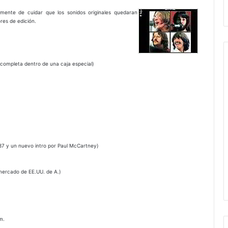
lmente de cuidar que los sonidos originales quedaran
ores de edición.
 completa dentro de una caja especial)
87 y un nuevo intro por Paul McCartney)
 mercado de EE.UU. de A.)
m.