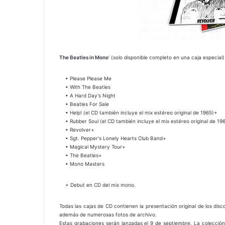
T
he Beatles in Mono
' (solo disponible completo en una caja especial)
• Please Please Me
• With The Beatles
• A Hard Day's Night
• Beatles For Sale
• Help! (el CD también incluye el mix estéreo original de 1965)+
• Rubber Soul (el CD también incluye el mix estéreo original de 19
• Revolver+
• Sgt. Pepper's Lonely Hearts Club Band+
• Magical Mystery Tour+
• The Beatles+
• Mono Masters
+ Debut en CD del mix mono.
Todas las cajas de CD contienen la presentación original de los disc
además de numerosas fotos de archivo.
Estas grabaciones serán lanzadas el 9 de septiembre. La colecció