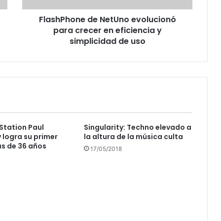
y
FlashPhone de NetUno evolucionó
simplicidad
de
para crecer en eficiencia y
uso
simplicidad de uso
Station Paul
Singularity: Techno elevado a
logra su primer
la altura de la música culta
ás de 36 años
17/05/2018