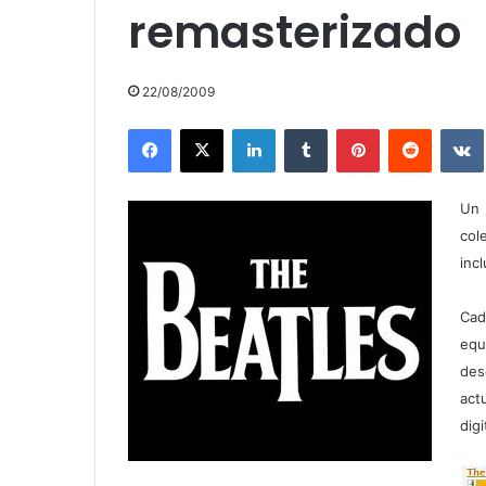
remasterizado
22/08/2009
Facebook
X
LinkedIn
Tumblr
Pinterest
Reddit
Un 
col
inc
Cad
equ
des
act
digi