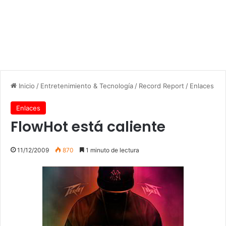
Inicio
/
Entretenimiento & Tecnología
/
Record Report
/
Enlaces
Enlaces
FlowHot está caliente
11/12/2009
870
1 minuto de lectura