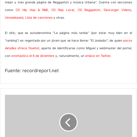
mejor y más grande página de Reggaeton y música Urbana". Cuenta con secciones
como
CD Hip Hop & R&B
,
CD Rap Local
,
CD Reggaeton
,
Descargar Videos
,
Unrealeased
,
Lista de canciones
y otras.
El sitio, que se autodenomina "La página más rankia" (por estar muy bien en el
"ranking") es regentado por un jóven que se hace llamar "El Josiador", de quien
pocos
detalles ofrece flowhot
, aparte de identificarse como Miguel y webmaster del portal,
con
onomástico el 6 de diciembre
y, naturalmente, un
enlace en Twitter
.
Fuente: recordreport.net
Softtek
escoge
a
Venezuela
para
celebrar
sus