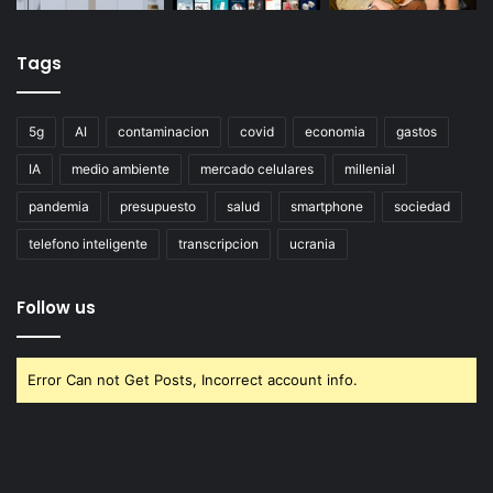
Tags
5g
AI
contaminacion
covid
economia
gastos
IA
medio ambiente
mercado celulares
millenial
pandemia
presupuesto
salud
smartphone
sociedad
telefono inteligente
transcripcion
ucrania
Follow us
Error Can not Get Posts, Incorrect account info.