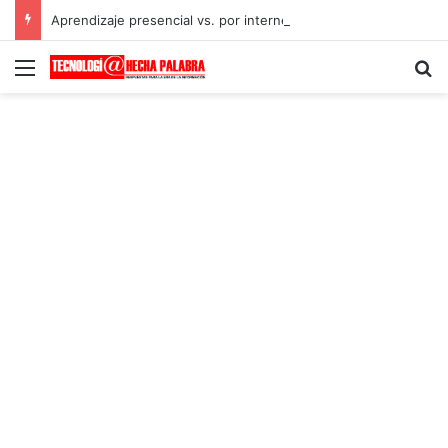
Aprendizaje presencial vs. por internet
Menú
B