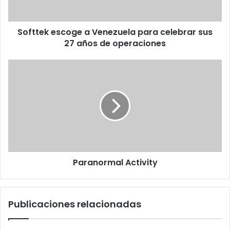
27
años
Softtek escoge a Venezuela para celebrar sus
de
operaciones
27 años de operaciones
Paranormal
Activity
Paranormal Activity
Publicaciones relacionadas