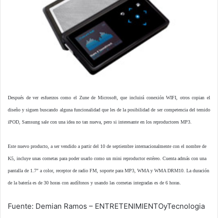
Después de ver esfuerzos como el Zune de Microsoft, que incluirá conexión WIFI, otros copian el
diseño y siguen buscando alguna funcionalidad que les de la posibilidad de ser competencia del temido
iPOD, Samsung sale con una idea no tan nueva, pero si interesante en los reproductores MP3.
Este nuevo producto, a ser vendido a partir del 10 de septiembre internacionalmente con el nombre de
K5, incluye unas cornetas para poder usarlo como un mini reproductor estéreo. Cuenta admás con una
pantalla de 1.7″ a color, receptor de radio FM, soporte para MP3, WMA y WMA DRM10. La duración
de la batería es de 30 horas con audífonos y usando las cornetas integradas es de 6 horas.
Fuente: Demian Ramos – ENTRETENIMIENTOyTecnologia