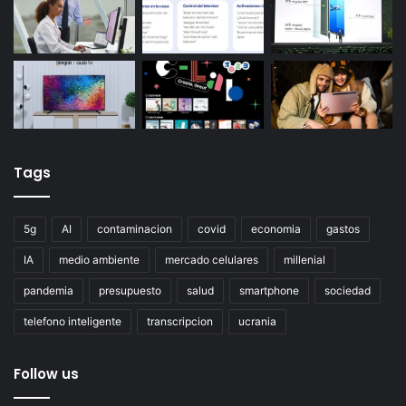
Tags
5g
AI
contaminacion
covid
economia
gastos
IA
medio ambiente
mercado celulares
millenial
pandemia
presupuesto
salud
smartphone
sociedad
telefono inteligente
transcripcion
ucrania
Follow us