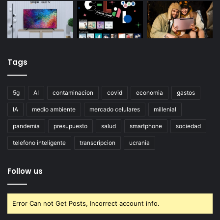
Tags
5g
AI
contaminacion
covid
economia
gastos
IA
medio ambiente
mercado celulares
millenial
pandemia
presupuesto
salud
smartphone
sociedad
telefono inteligente
transcripcion
ucrania
Follow us
Error Can not Get Posts, Incorrect account info.