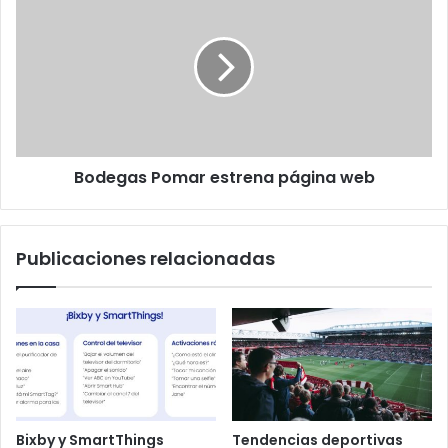
Pomar
estrena
página
web
Bodegas Pomar estrena página web
Publicaciones relacionadas
Bixby y SmartThings
Tendencias deportivas