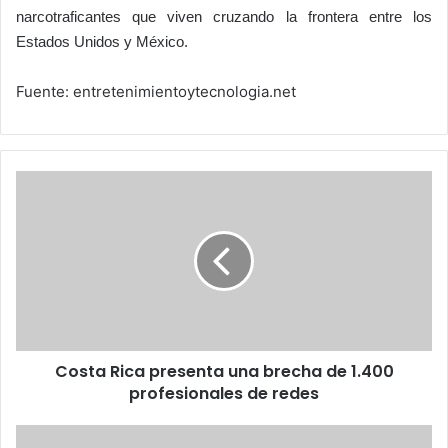
narcotraficantes que viven cruzando la frontera entre los
Estados Unidos y México.
Fuente: entretenimientoytecnologia.net
Costa
Rica
presenta
una
brecha
de
1.400
profesionales
de
Costa Rica presenta una brecha de 1.400
redes
profesionales de redes
Bodegas