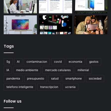
Tags
5g
AI
contaminacion
covid
economia
gastos
IA
medio ambiente
mercado celulares
millenial
pandemia
presupuesto
salud
smartphone
sociedad
telefono inteligente
transcripcion
ucrania
Follow us