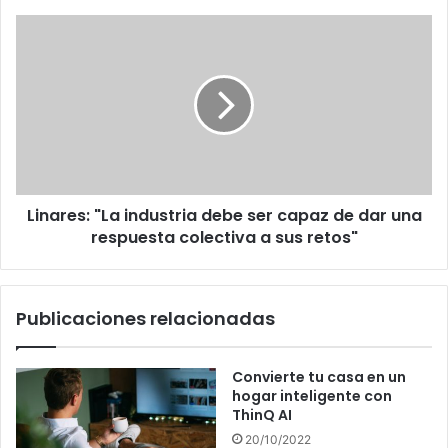
Linares:
"La
industria
debe
ser
capaz
de
dar
una
Linares: "La industria debe ser capaz de dar una
respuesta
colectiva
respuesta colectiva a sus retos"
a
sus
retos"
Publicaciones relacionadas
Convierte tu casa en un
hogar inteligente con
ThinQ AI
20/10/2022