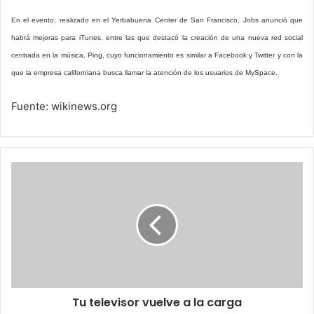
En el evento, realizado en el Yerbabuena Center de San Francisco, Jobs anunció que
habrá mejoras para iTunes, entre las que destacó la creación de una nueva red social
centrada en la música, Ping, cuyo funcionamiento es similar a Facebook y Twitter y con la
que la empresa californiana busca llamar la atención de los usuarios de MySpace.
Fuente: wikinews.org
Tu
televisor
vuelve
a
la
carga
Tu televisor vuelve a la carga