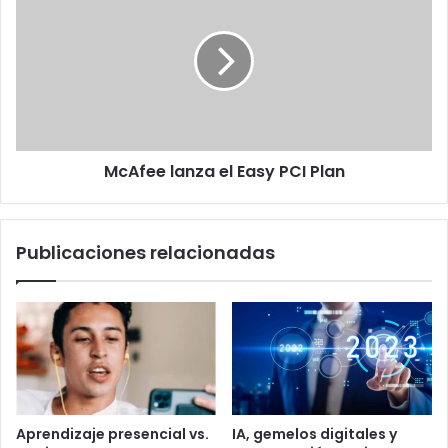
lanza
el
Easy
PCI
Plan
McAfee lanza el Easy PCI Plan
Publicaciones relacionadas
Aprendizaje presencial vs.
IA, gemelos digitales y