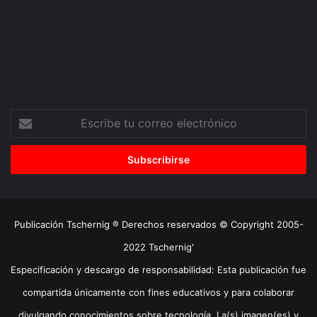
Escribe
tu
correo
electrónico
Publicación Tschernig ® Derechos reservados © Copyright 2005-
2022 Tschernig'
Especificación y descargo de responsabilidad: Esta publicación fue
compartida únicamente con fines educativos y para colaborar
divulgando conocimientos sobre tecnología. La(s) imagen(es) y