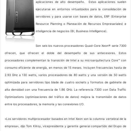
aplicaciones de alto desempeño. Estas aplicaciones suelen
ejecutarse en entornos virtualizados para la consolidación de
servidores y para usarse con bases de datos, ERP (Enterprise
Resource Planning o Planeación de Recursos Empresariales) e
inteligencia de negocios (BI, Business Intelligence).
Son seis los nuevos procesadores Quad-Core Xeon® serie 7300
ofrecen, que ofrecen el doble del desempeño de sus antecesores. Estos
procesadores complementan la transición de Intel a su microarquitectura Core™ con
consumo eficiente de energía, en menos de 15 meses. Incluyen frecuencias hasta de
2.93 GHz a 130 watts, varios procesadores de 80 watts y una versión de 50 watts
optimizada para servidores tipo blade de cuatro sockets y formatos de gabinete de
alta densidad con una frecuencia de 1.86 GHz. La referencia 7300 con Data Traffic
Optimizations (optimizaciones del tráfico de datos) mejora la transmisión de datos
entre los procesadores, la memoria y las conexiones I/O.
«Los servidores multiprocesador basados en Intel Xeon son la columna vertebral de la
empresa», dijo Tom Kilroy, vicepresidente y gerente general compartido del Grupo de