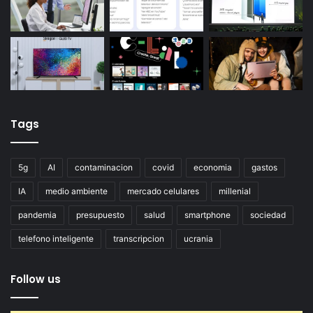
Tags
5g
AI
contaminacion
covid
economia
gastos
IA
medio ambiente
mercado celulares
millenial
pandemia
presupuesto
salud
smartphone
sociedad
telefono inteligente
transcripcion
ucrania
Follow us