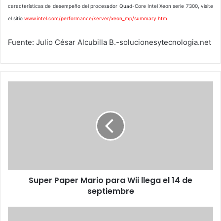
características de desempeño del procesador Quad-Core Intel Xeon serie 7300, visite
el sitio
www.intel.com/performance/server/xeon_mp/summary.htm
.
Fuente: Julio César Alcubilla B.-solucionesytecnologia.net
Super
Paper
Mario
para
Wii
llega
el
14
de
Super Paper Mario para Wii llega el 14 de
septiembre
septiembre
McAfee