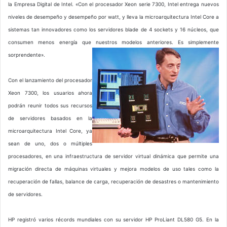
la Empresa Digital de Intel. «Con el procesador Xeon serie 7300, Intel entrega nuevos
niveles de desempeño y desempeño por watt, y lleva la microarquitectura Intel Core a
sistemas tan innovadores como los servidores blade de 4 sockets y 16 núcleos, que
consumen menos energía que nuestros modelos anteriores. Es simplemente
sorprendente».
Con el lanzamiento del procesador
Xeon 7300, los usuarios ahora
podrán reunir todos sus recursos
de servidores basados en la
microarquitectura Intel Core, ya
sean de uno, dos o múltiples
procesadores, en una infraestructura de servidor virtual dinámica que permite una
migración directa de máquinas virtuales y mejora modelos de uso tales como la
recuperación de fallas, balance de carga, recuperación de desastres o mantenimiento
de servidores.
HP registró varios récords mundiales con su servidor HP ProLiant DL580 G5. En la