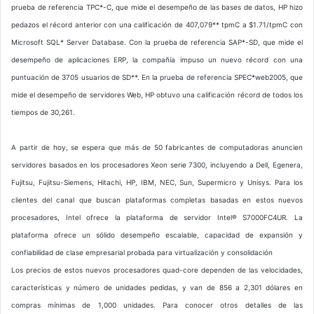
prueba de referencia TPC*-C, que mide el desempeño de las bases de datos, HP hizo
pedazos el récord anterior con una calificación de 407,079** tpmC a $1.71/tpmC con
Microsoft SQL* Server Database. Con la prueba de referencia SAP*-SD, que mide el
desempeño de aplicaciones ERP, la compañía impuso un nuevo récord con una
puntuación de 3705 usuarios de SD**. En la prueba de referencia SPEC*web2005, que
mide el desempeño de servidores Web, HP obtuvo una calificación récord de todos los
tiempos de 30,261.
A partir de hoy, se espera que más de 50 fabricantes de computadoras anuncien
servidores basados en los procesadores Xeon serie 7300, incluyendo a Dell, Egenera,
Fujitsu, Fujitsu-Siemens, Hitachi, HP, IBM, NEC, Sun, Supermicro y Unisys. Para los
clientes del canal que buscan plataformas completas basadas en estos nuevos
procesadores, Intel ofrece la plataforma de servidor Intel® S7000FC4UR. La
plataforma ofrece un sólido desempeño escalable, capacidad de expansión y
confiabilidad de clase empresarial probada para virtualización y consolidación
Los precios de estos nuevos procesadores quad-core dependen de las velocidades,
características y número de unidades pedidas, y van de 856 a 2,301 dólares en
compras mínimas de 1,000 unidades. Para conocer otros detalles de las