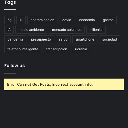
Tags
5g
AI
contaminacion
covid
economia
gastos
IA
medio ambiente
mercado celulares
millenial
pandemia
presupuesto
salud
smartphone
sociedad
telefono inteligente
transcripcion
ucrania
Follow us
Error Can not Get Posts, Incorrect account info.