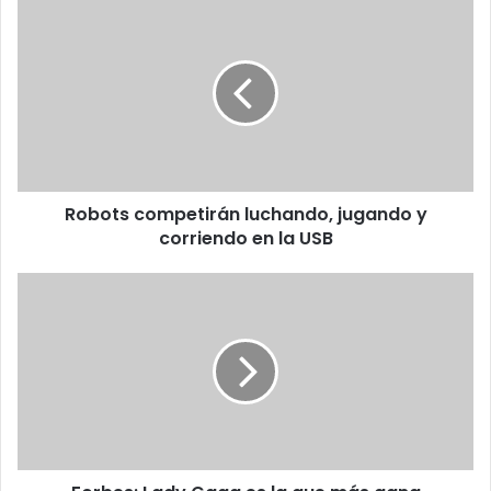
Robots
competirán
luchando,
jugando
y
corriendo
en
la
USB
Robots competirán luchando, jugando y
corriendo en la USB
Forbes:
Lady
Gaga
es
la
que
más
gana