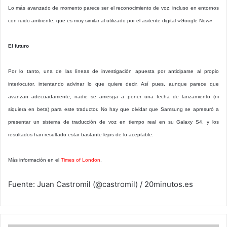
Lo más avanzado de momento parece ser el reconocimiento de voz, incluso en entornos
con ruido ambiente, que es muy similar al utilizado por el asitente digital «Google Now».
El futuro
Por lo tanto, una de las líneas de investigación apuesta por anticiparse al propio
interlocutor, intentando advinar lo que quiere decir. Así pues, aunque parece que
avanzan adecuadamente, nadie se arriesga a poner una fecha de lanzamiento (ni
siquiera en beta) para este traductor. No hay que olvidar que Samsung se apresuró a
presentar un sistema de traducción de voz en tiempo real en su Galaxy S4, y los
resultados han resultado estar bastante lejos de lo aceptable.
Màs información en el
Times of London
.
Fuente: Juan Castromil (@castromil) / 20minutos.es