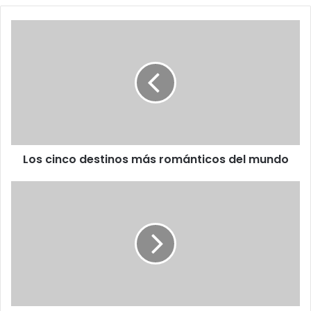
Los
cinco
destinos
más
románticos
del
mundo
Los cinco destinos más románticos del mundo
Día
Nacional
del
Cacao
Venezolano...
una
iniciativa
para
aplaudir