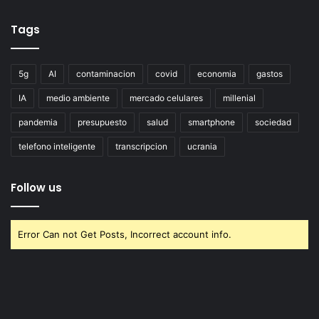
Tags
5g
AI
contaminacion
covid
economia
gastos
IA
medio ambiente
mercado celulares
millenial
pandemia
presupuesto
salud
smartphone
sociedad
telefono inteligente
transcripcion
ucrania
Follow us
Error Can not Get Posts, Incorrect account info.