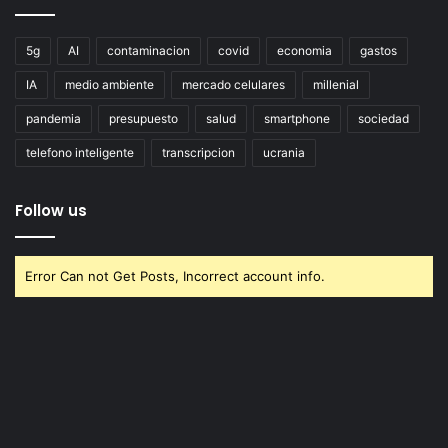
5g
AI
contaminacion
covid
economia
gastos
IA
medio ambiente
mercado celulares
millenial
pandemia
presupuesto
salud
smartphone
sociedad
telefono inteligente
transcripcion
ucrania
Follow us
Error Can not Get Posts, Incorrect account info.