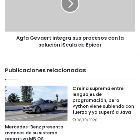
procesos
con
la
solución
iScala
Agfa Gevaert integra sus procesos con la
de
Epicor
solución iScala de Epicor
Publicaciones relacionadas
C reina suprema entre
lenguajes de
programación, pero
Python viene subiendo con
fuerza y ya superó a Java
08/10/2020
Mercedes-Benz presenta
avances de su sistema
operativo MB.OS