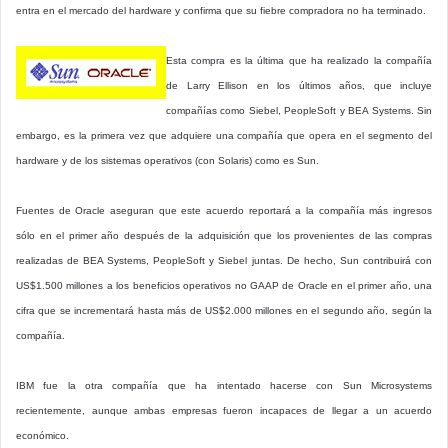
entra en el mercado del hardware y confirma que su fiebre compradora no ha terminado.
Esta compra es la última que ha realizado la compañía
de Larry Ellison en los últimos años, que incluye
compañías como Siebel, PeopleSoft y BEA Systems. Sin
embargo, es la primera vez que adquiere una compañía que opera en el segmento del
hardware y de los sistemas operativos (con Solaris) como es Sun.
Fuentes de Oracle aseguran que este acuerdo reportará a la compañía más ingresos
sólo en el primer año después de la adquisición que los provenientes de las compras
realizadas de BEA Systems, PeopleSoft y Siebel juntas. De hecho, Sun contribuirá con
US$1.500 millones a los beneficios operativos no GAAP de Oracle en el primer año, una
cifra que se incrementará hasta más de US$2.000 millones en el segundo año, según la
compañía.
IBM fue la otra compañía que ha intentado hacerse con Sun Microsystems
recientemente, aunque ambas empresas fueron incapaces de llegar a un acuerdo
económico.