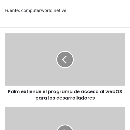
Fuente: computerworld.net.ve
Palm
extiende
el
programa
de
acceso
al
webOS
para
Palm extiende el programa de acceso al webOS
los
desarrolladores
para los desarrolladores
Agfa
Gevaert
integra
sus