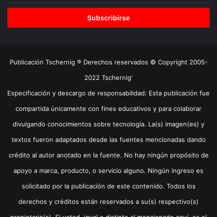
correo
electrónico
Publicación Tschernig ® Derechos reservados © Copyright 2005-
2022 Tschernig'
Especificación y descargo de responsabilidad: Esta publicación fue
compartida únicamente con fines educativos y para colaborar
divulgando conocimientos sobre tecnología. La(s) imagen(es) y
textos fueron adaptados desde las fuentes mencionadas dando
crédito al autor anotado en la fuente. No hay ningún propósito de
apoyo a marca, producto, o servicio alguno. Ningún ingreso es
solicitado por la publicación de este contenido. Todos los
derechos y créditos están reservados a su(s) respectivo(s)
propietario(s). Si usted, igual o distinto al mencionado aquí, es el