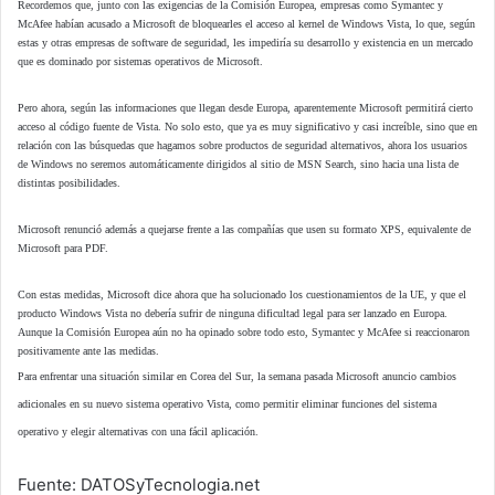
Recordemos que, junto con las exigencias de la Comisión Europea, empresas como Symantec y
McAfee habían acusado a Microsoft de bloquearles el acceso al kernel de Windows Vista, lo que, según
estas y otras empresas de software de seguridad, les impediría su desarrollo y existencia en un mercado
que es dominado por sistemas operativos de Microsoft.
Pero ahora, según las informaciones que llegan desde Europa, aparentemente Microsoft permitirá cierto
acceso al código fuente de Vista. No solo esto, que ya es muy significativo y casi increíble, sino que en
relación con las búsquedas que hagamos sobre productos de seguridad alternativos, ahora los usuarios
de Windows no seremos automáticamente dirigidos al sitio de MSN Search, sino hacia una lista de
distintas posibilidades.
Microsoft renunció además a quejarse frente a las compañías que usen su formato XPS, equivalente de
Microsoft para PDF.
Con estas medidas, Microsoft dice ahora que ha solucionado los cuestionamientos de la UE, y que el
producto Windows Vista no debería sufrir de ninguna dificultad legal para ser lanzado en Europa.
Aunque la Comisión Europea aún no ha opinado sobre todo esto, Symantec y McAfee si reaccionaron
positivamente ante las medidas.
Para enfrentar una situación similar en Corea del Sur, la semana pasada Microsoft anuncio cambios
adicionales en su nuevo sistema operativo Vista, como permitir eliminar funciones del sistema
operativo y elegir alternativas con una fácil aplicación.
Fuente: DATOSyTecnologia.net