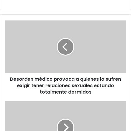
Desorden
médico
provoca
a
quienes
lo
sufren
exigir
tener
Desorden médico provoca a quienes lo sufren
relaciones
sexuales
exigir tener relaciones sexuales estando
estando
totalmente dormidos
totalmente
dormidos
Cinco
velitas
para
el
iPod