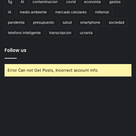
5g
AI
contaminacion
covid
economia
gastos
IA
medio ambiente
mercado celulares
millenial
pandemia
presupuesto
salud
smartphone
sociedad
telefono inteligente
transcripcion
ucrania
Follow us
Error Can not Get Posts, Incorrect account info.