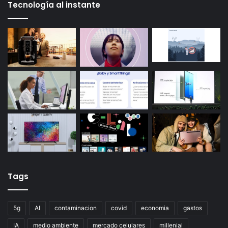
Tecnología al instante
Tags
5g
AI
contaminacion
covid
economia
gastos
IA
medio ambiente
mercado celulares
millenial