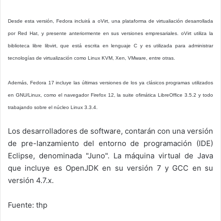
Desde esta versión, Fedora incluirá a oVirt, una plataforma de virtualiación desarrollada
por Red Hat, y presente anteriormente en sus versiones empresariales. oVirt utiliza la
biblioteca libre libvirt, que está escrita en lenguaje C y es utilizada para administrar
tecnologías de virtualización como Linux KVM, Xen, VMware, entre otras.
Además, Fedora 17 incluye las últimas versiones de los ya clásicos programas utilizados
en GNU/Linux, como el navegador Firefox 12, la suite ofimática LibreOffice 3.5.2 y todo
trabajando sobre el núcleo Linux 3.3.4.
Los desarrolladores de software, contarán con una versión
de pre-lanzamiento del entorno de programación (IDE)
Eclipse, denominada "Juno". La máquina virtual de Java
que incluye es OpenJDK en su versión 7 y GCC en su
versión 4.7.x.
Fuente: thp