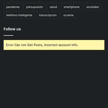
pandemia
presupuesto
salud
smartphone
sociedad
telefono inteligente
transcripcion
ucrania
Follow us
Error Can not Get Posts, Incorrect account info.