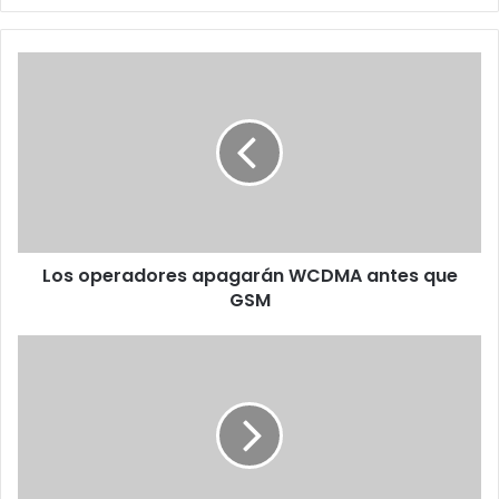
Los
operadores
apagarán
WCDMA
antes
que
GSM
Los operadores apagarán WCDMA antes que
GSM
Pros
y
contras:
Samsung
Galaxy
Note
N7000