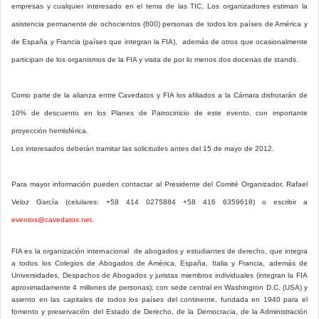
empresas y cualquier interesado en el tema de las TIC. Los organizadores estiman la
asistencia permanente de ochocientos (800) personas de todos los países de América y
de España y Francia (países que integran la FIA), además de otros que ocasionalmente
participan de los organismos de la FIA y visita de por lo menos dos docenas de stands.
Como parte de la alianza entre Cavedatos y FIA los afiliados a la Cámara disfrutarán de
10% de descuento en los Planes de Patrocinicio de este evento, con importante
proyección hemisférica.
Los interesados deberán tramitar las solicitudes antes del 15 de mayo de 2012.
Para mayor información pueden contactar al Presidente del Comité Organizador, Rafael
Veloz García (celulares: +58 414 0275884 +58 416 6359618) o escribir a
eventos@cavedatos.net
.
FIA es la organización internacional de abogados y estudiantes de derecho, que integra
a todos los Colegios de Abogados de América, España, Italia y Francia, además de
Universidades, Despachos de Abogados y juristas miembros individuales (integran la FIA
aproximadamente 4 millones de personas), con sede central en Washington D.C. (USA) y
asiento en las capitales de todos los países del continente, fundada en 1940 para el
fomento y preservación del Estado de Derecho, de la Democracia, de la Administración