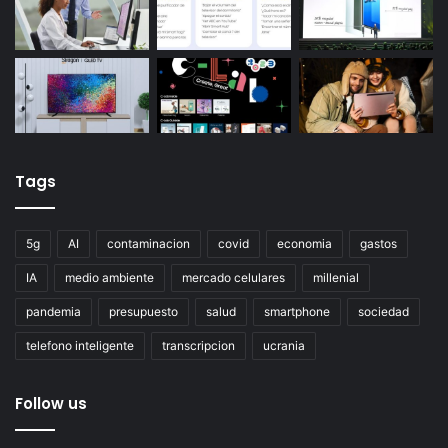
Tags
5g
AI
contaminacion
covid
economia
gastos
IA
medio ambiente
mercado celulares
millenial
pandemia
presupuesto
salud
smartphone
sociedad
telefono inteligente
transcripcion
ucrania
Follow us