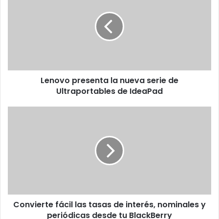
la
nueva
serie
de
Ultraportables
de
IdeaPad
Lenovo presenta la nueva serie de
Ultraportables de IdeaPad
Convierte
fácil
las
tasas
de
interés,
nominales
y
periódicas
Convierte fácil las tasas de interés, nominales y
desde
tu
periódicas desde tu BlackBerry