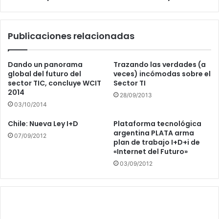
BlackBerry
Publicaciones relacionadas
Dando un panorama
Trazando las verdades (a
global del futuro del
veces) incómodas sobre el
sector TIC, concluye WCIT
Sector TI
2014
28/09/2013
03/10/2014
Chile: Nueva Ley I+D
Plataforma tecnológica
argentina PLATA arma
07/09/2012
plan de trabajo I+D+i de
«Internet del Futuro»
03/09/2012