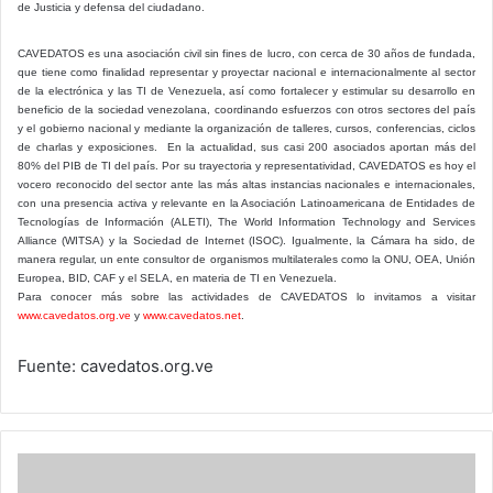
de Justicia y defensa del ciudadano.
CAVEDATOS es una asociación civil sin fines de lucro, con cerca de 30 años de fundada,
que tiene como finalidad representar y proyectar nacional e internacionalmente al sector
de la electrónica y las TI de Venezuela, así como fortalecer y estimular su desarrollo en
beneficio de la sociedad venezolana, coordinando esfuerzos con otros sectores del país
y el gobierno nacional y mediante la organización de talleres, cursos, conferencias, ciclos
de charlas y exposiciones. En la actualidad, sus casi 200 asociados aportan más del
80% del PIB de TI del país. Por su trayectoria y representatividad, CAVEDATOS es hoy el
vocero reconocido del sector ante las más altas instancias nacionales e internacionales,
con una presencia activa y relevante en la Asociación Latinoamericana de Entidades de
Tecnologías de Información (ALETI), The World Information Technology and Services
Alliance (WITSA) y la Sociedad de Internet (ISOC). Igualmente, la Cámara ha sido, de
manera regular, un ente consultor de organismos multilaterales como la ONU, OEA, Unión
Europea, BID, CAF y el SELA, en materia de TI en Venezuela.
Para conocer más sobre las actividades de CAVEDATOS lo invitamos a visitar
www.cavedatos.org.ve
y
www.cavedatos.net
.
Fuente: cavedatos.org.ve
Lenovo
presenta