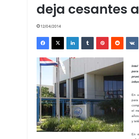
deja cesantes 
12/04/2014
Facebook
X
LinkedIn
Tumblr
Pinterest
Reddit
Inte
para
prue
info
En u
para
comp
el m
años 
y tel
En e