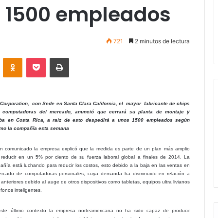
a 1500 empleados
721
2 minutos de lectura
VKontakte
Odnoklassniki
Pocket
Imprimir
l Corporation, con Sede en Santa Clara California, el mayor fabricante de chips
 computadoras del mercado, anunció que cerrará su planta de montaje y
ba en Costa Rica, a raíz de esto despedirá a unos 1500 empleados según
rmo la compañía esta semana
n comunicado la empresa explicó que la medida es parte de un plan más amplio
 reducir en un 5% por ciento de su fuerza laboral global a finales de 2014. La
añía está luchando para reducir los costos, esto debido a la baja en las ventas en
ercado de computadoras personales, cuya demanda ha disminuido en relación a
anteriores debido al auge de otros dispositivos como tabletas, equipos ultra livianos
éfonos inteligentes.
ste último contexto la empresa norteamericana no ha sido capaz de producir