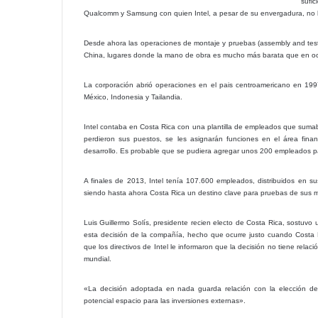
sufi
Qualcomm y Samsung con quien Intel, a pesar de su envergadura, no ha
Desde ahora las operaciones de montaje y pruebas (assembly and test u
China, lugares donde la mano de obra es mucho más barata que en oc
La corporación abrió operaciones en el pais centroamericano en 1997
México, Indonesia y Tailandia.
Intel contaba en Costa Rica con una plantilla de empleados que sum
perdieron sus puestos, se les asignarán funciones en el área fin
desarrollo. Es probable que se pudiera agregar unos 200 empleados p
A finales de 2013, Intel tenía 107.600 empleados, distribuidos en su
siendo hasta ahora Costa Rica un destino clave para pruebas de sus 
Luis Guillermo Solís, presidente recien electo de Costa Rica, sostuvo 
esta decisión de la compañía, hecho que ocurre justo cuando Costa 
que los directivos de Intel le informaron que la decisión no tiene rela
mundial.
«La decisión adoptada en nada guarda relación con la elección de
potencial espacio para las inversiones externas».