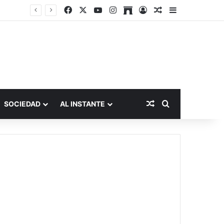
Facebook
X
YouTube
Instagram
Archive
Acceso
Publicación al a
Barra lateral
Publicación al aza
Buscar por
SOCIEDAD
AL INSTANTE