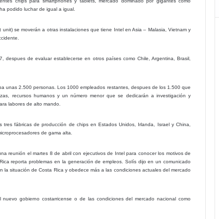
cientes chips para smartphones y tablets, mercado dominado por gigantes como
 podido luchar de igual a igual.
nit) se moverán a otras instalaciones que tiene Intel en Asia – Malasia, Vietnam y
cidente.
, despues de evaluar establecerse en otros países como Chile, Argentina, Brasil,
aba unas 2.500 personas. Los 1000 empleados restantes, despues de los 1.500 que
anzas, recursos humanos y un número menor que se dedicarán a investigación y
ara labores de alto mando.
s tres fábricas de producción de chips en Estados Unidos, Irlanda, Israel y China,
microprocesadores de gama alta.
una reunión el martes 8 de abril con ejecutivos de Intel para conocer los motivos de
Rica reporta problemas en la generación de empleos. Solís dijo en un comunicado
ción la situación de Costa Rica y obedece más a las condiciones actuales del mercado
l nuevo gobierno costarricense o de las condiciones del mercado nacional como