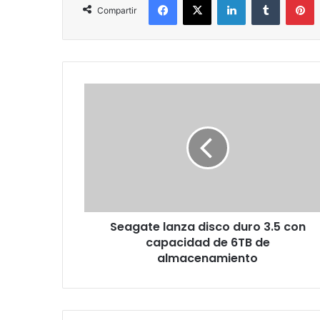
Compartir
Seagate
lanza
disco
duro
3.5
con
capacidad
de
6TB
Seagate lanza disco duro 3.5 con
de
almacenamiento
capacidad de 6TB de
almacenamiento