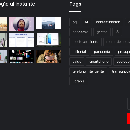
gía al instante
Tags
5g
AI
contaminacion
economia
gastos
IA
medio ambiente
mercado celul
millenial
pandemia
presup
salud
smartphone
socieda
telefono inteligente
transcripci
ucrania
E
t
c
e