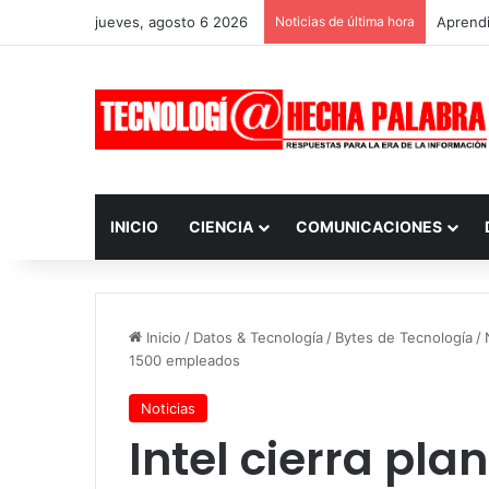
jueves, agosto 6 2026
Noticias de última hora
Aprendi
INICIO
CIENCIA
COMUNICACIONES
Inicio
/
Datos & Tecnología
/
Bytes de Tecnología
/
1500 empleados
Noticias
Intel cierra pla