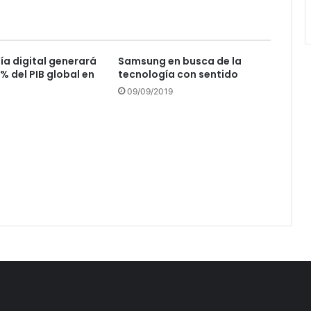
a digital generará
Samsung en busca de la
% del PIB global en
tecnología con sentido
09/09/2019