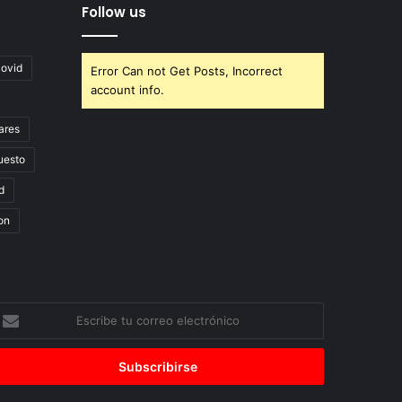
Follow us
covid
Error Can not Get Posts, Incorrect
account info.
ares
uesto
d
on
scribe
u
orreo
lectrónico