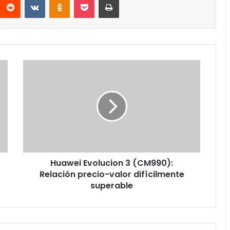
Huawei
Evolucion
3
(CM990):
Relación
precio-
valor
difìcilmente
superable
Huawei Evolucion 3 (CM990):
Relación precio-valor difìcilmente
superable