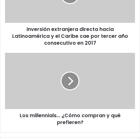
y
el
Caribe
cae
Inversión extranjera directa hacia
por
tercer
Latinoamérica y el Caribe cae por tercer año
año
consecutivo en 2017
consecutivo
en
Los
2017
millennials...
¿Cómo
compran
y
qué
prefieren?
Los millennials... ¿Cómo compran y qué
prefieren?