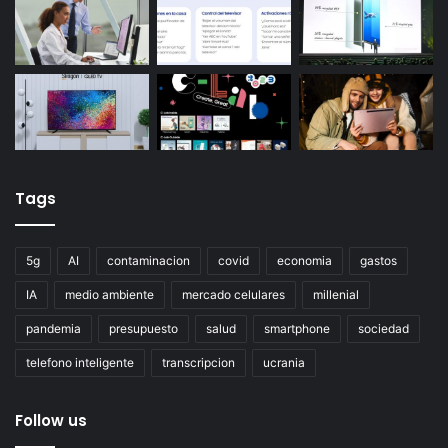
Tags
5g
AI
contaminacion
covid
economia
gastos
IA
medio ambiente
mercado celulares
millenial
pandemia
presupuesto
salud
smartphone
sociedad
telefono inteligente
transcripcion
ucrania
Follow us