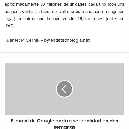
aproximadamente 39 millones de unidades cada uno (con una
pequeña ventaja a favor de Dell que este año pasó a segundo
lugar), mientras que Lenovo vendió 16,6 millones (datos de
IDC).
Fuente: P. Cernik – bytesdetecnologia.net
El
móvil
de
Google
podría
ser
realidad
en
dos
El móvil de Google podría ser realidad en dos
semanas
semanas