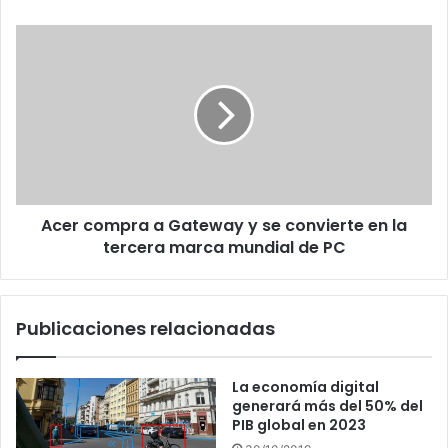
Acer
compra
a
Gateway
y
se
convierte
en
la
Acer compra a Gateway y se convierte en la
tercera
marca
tercera marca mundial de PC
mundial
de
PC
Publicaciones relacionadas
La economía digital
generará más del 50% del
PIB global en 2023