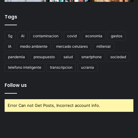
Tags
5g
AI
contaminacion
covid
economia
gastos
IA
medio ambiente
mercado celulares
millenial
pandemia
presupuesto
salud
smartphone
sociedad
telefono inteligente
transcripcion
ucrania
Follow us
Error Can not Get Posts, Incorrect account info.