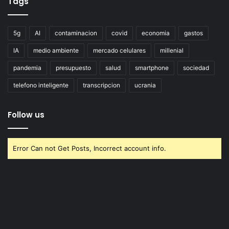
Tags
5g
AI
contaminacion
covid
economia
gastos
IA
medio ambiente
mercado celulares
millenial
pandemia
presupuesto
salud
smartphone
sociedad
telefono inteligente
transcripcion
ucrania
Follow us
Error Can not Get Posts, Incorrect account info.