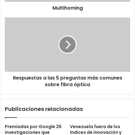
Multihoming
Respuestas
a
las
5
preguntas
más
comunes
sobre
fibra
Respuestas a las 5 preguntas más comunes
óptica
sobre fibra óptica
Publicaciones relacionadas
Premiadas por Google 26
Venezuela fuera de los
investigaciones que
índices de innovación y