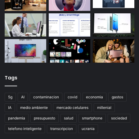
Tags
5g
AI
contaminacion
covid
economia
gastos
IA
medio ambiente
mercado celulares
millenial
pandemia
presupuesto
salud
smartphone
sociedad
telefono inteligente
transcripcion
ucrania