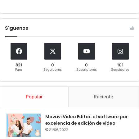
Síguenos
821
0
0
101
Fans
Seguidores
Suscriptores
Seguidores
Popular
Reciente
Movavi Video Editor: el software por
excelencia de edición de vídeo
21/06/2022