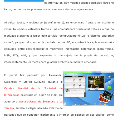
los internautas. Hay muchos buenos ejemplos, otros no
tanto, pero entre los primeros nos atrevemos a destacar a
jooce.com
.
Al visitar Jooce, y registrarse (gratuítamente), se encontrará frente a un escritorio
virtual tal como si estuviera frente a una computadora tradicional. Esto es lo que ha
motivado a algunos a llamar este servicio "computadora virtual" o "sistema operativo
virtual", ya que, tal como en la pantalla de una PC, encontrará las aplicaciones más
comunes, entre ellas reproductor multimedia, mensajería instantánea (para Yahoo,
MSN, ICQ, AIM, y, por supuesto, la mensajería de la propia de Jooce), e,
interesantemente, carpetas para guardar archivos de manera ordenada.
El portal fue pensado por Aleksandar
Stojanoski y Stefan Surzycki, durante la
Cumbre Mundial de la Sociedad de
Información
celebrada en Túnez en 2005. De
acuerdo a
declaraciones de Stojanoski a La
Tercera
, su idea es llegar al medio millardo de
personas que se conectan diariamente a internet en salones de uso público, como