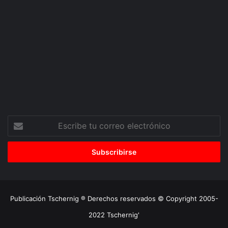
Escribe
tu
correo
electrónico
Publicación Tschernig ® Derechos reservados © Copyright 2005-
2022 Tschernig'