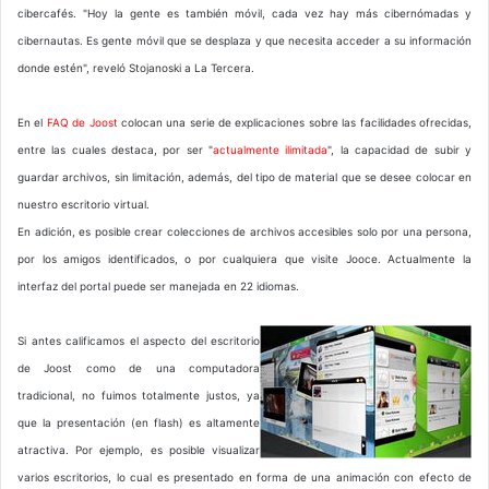
cibercafés. "Hoy la gente es también móvil, cada vez hay más cibernómadas y
cibernautas. Es gente móvil que se desplaza y que necesita acceder a su información
donde estén", reveló Stojanoski a La Tercera.
En el
FAQ de Joost
colocan una serie de explicaciones sobre las facilidades ofrecidas,
entre las cuales destaca, por ser "
actualmente ilimitada
", la capacidad de subir y
guardar archivos, sin limitación, además, del tipo de material que se desee colocar en
nuestro escritorio virtual.
En adición, es posible crear colecciones de archivos accesibles solo por una persona,
por los amigos identificados, o por cualquiera que visite Jooce. Actualmente la
interfaz del portal puede ser manejada en 22 idiomas.
Si antes calificamos el aspecto del escritorio
de Joost como de una computadora
tradicional, no fuimos totalmente justos, ya
que la presentación (en flash) es altamente
atractiva. Por ejemplo, es posible visualizar
varios escritorios, lo cual es presentado en forma de una animación con efecto de