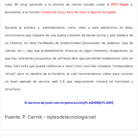
cubo 3D (muy parecido a la interfaz de ciertos móviles como el
HTC Touch
o,
levemente, a la función
Compiz de Linux, Aero de Vista o Spaces de Apple
).
Durante la primera y, admitidamente, corta visita a esta plataforma en línea,
encontramos que requiere de una buena conexión de banda ancha y solo adolece de
un faltante, no tiene facilidades de productividad (procesador de palabras, hoja de
cálculo, etc.), algo que probablemente ofrezcan en algún momento, imaginamos, ya
que hay suficientes propuestas de software libre que permitirían implementar esto en
línea. Esto evita que pueda calificarse a Joost como una más completa "computadora
virtual", pero no desdice de la iniciativa, la cual recomendamos visitar para conocer
un buen ejemplo de servicio web 2.0, que seguramente crecerá en funciones y
atractivos.
El servicio de joost.com en plena acción[FLASH]66[/FLASH]
Fuente: P. Cernik – bytesdetecnologia.net