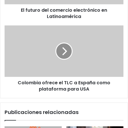
El futuro del comercio electrónico en
Latinoamérica
Colombia
ofrece
el
TLC
a
España
como
plataforma
para
Colombia ofrece el TLC a España como
USA
plataforma para USA
Publicaciones relacionadas