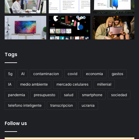
Tags
5g
AI
contaminacion
covid
economia
gastos
IA
medio ambiente
mercado celulares
millenial
pandemia
presupuesto
salud
smartphone
sociedad
telefono inteligente
transcripcion
ucrania
Follow us