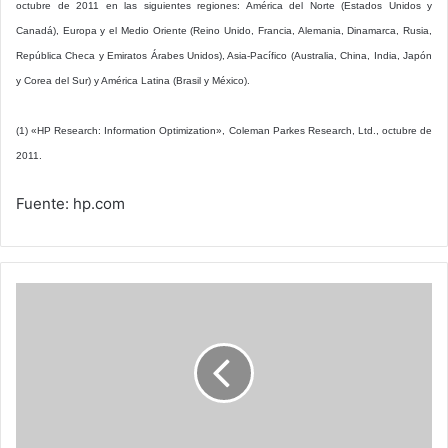
octubre de 2011 en las siguientes regiones: América del Norte (Estados Unidos y
Canadá), Europa y el Medio Oriente (Reino Unido, Francia, Alemania, Dinamarca, Rusia,
República Checa y Emiratos Árabes Unidos), Asia-Pacífico (Australia, China, India, Japón
y Corea del Sur) y América Latina (Brasil y México).
(1) «HP Research: Information Optimization», Coleman Parkes Research, Ltd., octubre de
2011.
Fuente: hp.com
El
futuro
del
comercio
electrónico
en
Latinoamérica