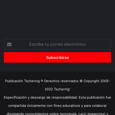
Escribe
tu
correo
electrónico
Publicación Tschernig ® Derechos reservados © Copyright 2005-
2022 Tschernig'
Especificación y descargo de responsabilidad: Esta publicación fue
compartida únicamente con fines educativos y para colaborar
divulgando conocimientos sobre tecnología. La(s) imagen(es) y