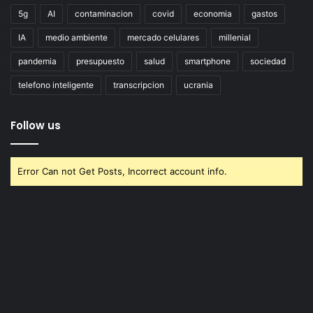
5g
AI
contaminacion
covid
economia
gastos
IA
medio ambiente
mercado celulares
millenial
pandemia
presupuesto
salud
smartphone
sociedad
telefono inteligente
transcripcion
ucrania
Follow us
Error Can not Get Posts, Incorrect account info.