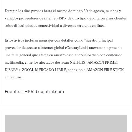
Durante los días previos hasta el mismo domingo 30 de agosto, muchos y
variados proveedores de internet (ISP y de otro tipo) reportaron a sus clientes
sobre dificultades de conectividad a diversos servicios en línea.
Estos avisos incluían mensajes con detalles como "nuestro principal
proveedor de acceso a internet global (CenturyLink) nuevamente presenta
una falla general que afecta en nuestro caso a servicios web con contenido
multimedia, entre los afectados destacan NETFLIX; AMAZON PRIME,
DISNEY+, ZOOM, MERCADO LIBRE, conexión a AMAZON FIRE STICK,
entre otros.
Fuente: THP/sdxcentral.com
La
economía
digital