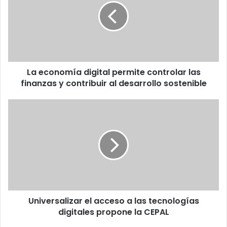
permite
controlar
las
finanzas
y
contribuir
La economía digital permite controlar las
al
desarrollo
finanzas y contribuir al desarrollo sostenible
sostenible
Universalizar
el
acceso
a
las
tecnologías
digitales
propone
la
Universalizar el acceso a las tecnologías
CEPAL
digitales propone la CEPAL