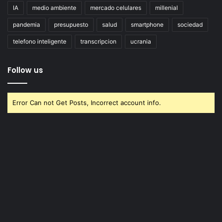
IA
medio ambiente
mercado celulares
millenial
pandemia
presupuesto
salud
smartphone
sociedad
telefono inteligente
transcripcion
ucrania
Follow us
Error Can not Get Posts, Incorrect account info.