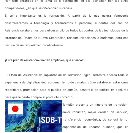
Han sido enfáticos en el tema de la formación, en ello coinciden con los otros
competidores, ¿en qué se diferencian ustedes?
El tema importante es la formación. A partir de lo que quiera Venezuela
desarrollaremos la tecnología y formaremos al personal, si dentro del Plan de
Asistencia colaboramos para el desarrollo de todos los puntos de las tecnologías de la
información: Redes de Nueva Generación, telecomunicaciones lo haríamos, pero eso
partiría de un requerimiento del gobierno.
¿Este plan de asistencia qué tan amplio es, qué abarca?
– El Plan de Asistencia de implantación de Televisión Digital Terrestre abarca toda la
experiencia de digitalización, reordenamiento de canales, cómo establecer estaciones
repetidoras, promoción para el público en común, desarrollo de política en conjunto
para que la gente compre el producto correcto..
También presenta un itinerario de transición,
mejor robustez, mejor calidad de servicio,
transferencia tecnológica, de conocimiento,
capacitación del recurso humano, que es