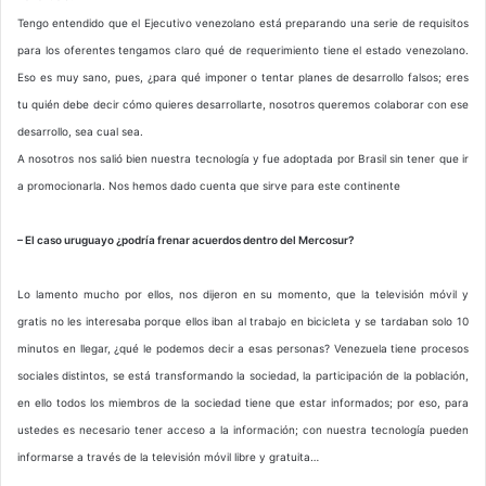
Tengo entendido que el Ejecutivo venezolano está preparando una serie de requisitos
para los oferentes tengamos claro qué de requerimiento tiene el estado venezolano.
Eso es muy sano, pues, ¿para qué imponer o tentar planes de desarrollo falsos; eres
tu quién debe decir cómo quieres desarrollarte, nosotros queremos colaborar con ese
desarrollo, sea cual sea.
A nosotros nos salió bien nuestra tecnología y fue adoptada por Brasil sin tener que ir
a promocionarla. Nos hemos dado cuenta que sirve para este continente
– El caso uruguayo ¿podría frenar acuerdos dentro del Mercosur?
Lo lamento mucho por ellos, nos dijeron en su momento, que la televisión móvil y
gratis no les interesaba porque ellos iban al trabajo en bicicleta y se tardaban solo 10
minutos en llegar, ¿qué le podemos decir a esas personas? Venezuela tiene procesos
sociales distintos, se está transformando la sociedad, la participación de la población,
en ello todos los miembros de la sociedad tiene que estar informados; por eso, para
ustedes es necesario tener acceso a la información; con nuestra tecnología pueden
informarse a través de la televisión móvil libre y gratuita…