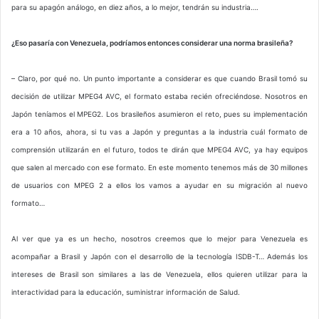
para su apagón análogo, en diez años, a lo mejor, tendrán su industria….
¿Eso pasaría con Venezuela, podríamos entonces considerar una norma brasileña?
– Claro, por qué no. Un punto importante a considerar es que cuando Brasil tomó su
decisión de utilizar MPEG4 AVC, el formato estaba recién ofreciéndose. Nosotros en
Japón teníamos el MPEG2. Los brasileños asumieron el reto, pues su implementación
era a 10 años, ahora, si tu vas a Japón y preguntas a la industria cuál formato de
comprensión utilizarán en el futuro, todos te dirán que MPEG4 AVC, ya hay equipos
que salen al mercado con ese formato. En este momento tenemos más de 30 millones
de usuarios con MPEG 2 a ellos los vamos a ayudar en su migración al nuevo
formato…
Al ver que ya es un hecho, nosotros creemos que lo mejor para Venezuela es
acompañar a Brasil y Japón con el desarrollo de la tecnología ISDB-T… Además los
intereses de Brasil son similares a las de Venezuela, ellos quieren utilizar para la
interactividad para la educación, suministrar información de Salud.