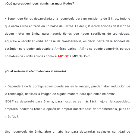
¿Qué quieres decir con las mismas magnitudes?
– Supón que tienes desarrollada una tecnología para un recipiente de 8 litros, todo lo
que entra allí no entraría en un balde de 6 litros. Es decir, la informaciones de 8 mhz se
deben meter en 6mhz, para hacerlo tienes que hacer sacrificios de tecnologías,
equivale a sacrificar 2mhz en tasa de transferencia, es decir, parte de la bondad del
estándar para poder adecuarlo a América Latina.. Allí no se puede comprimir, porque
no hablas de codificaciones como el
MPEG
2 a MPEG4 AVC.
¿Cuál sería en el efecto de cara al usuario?
– Dependerá de la configuración, puede ser en la imagen, puede haber reducción de
la tecnología, debilitas la imagen de alguna manera para que entre en 6mhz.
ISDBT se desarrolló para 6 mhz, para nosotros es más fácil mejorar la capacidad,
ampliarla, podemos tener la opción de ampliar nuestra tasa de transferencia, pues es
más fácil.
Una tecnología de 6mhz abre un abanico para desarrollar cualquier cantidad de