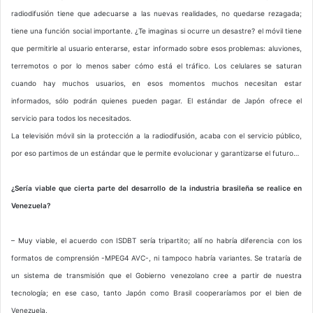
radiodifusión tiene que adecuarse a las nuevas realidades, no quedarse rezagada;
tiene una función social importante. ¿Te imaginas si ocurre un desastre? el móvil tiene
que permitirle al usuario enterarse, estar informado sobre esos problemas: aluviones,
terremotos o por lo menos saber cómo está el tráfico. Los celulares se saturan
cuando hay muchos usuarios, en esos momentos muchos necesitan estar
informados, sólo podrán quienes pueden pagar. El estándar de Japón ofrece el
servicio para todos los necesitados.
La televisión móvil sin la protección a la radiodifusión, acaba con el servicio público,
por eso partimos de un estándar que le permite evolucionar y garantizarse el futuro…
¿Sería viable que cierta parte del desarrollo de la industria brasileña se realice en
Venezuela?
– Muy viable, el acuerdo con ISDBT sería tripartito; allí no habría diferencia con los
formatos de comprensión -MPEG4 AVC-, ni tampoco habría variantes. Se trataría de
un sistema de transmisión que el Gobierno venezolano cree a partir de nuestra
tecnología; en ese caso, tanto Japón como Brasil cooperaríamos por el bien de
Venezuela.