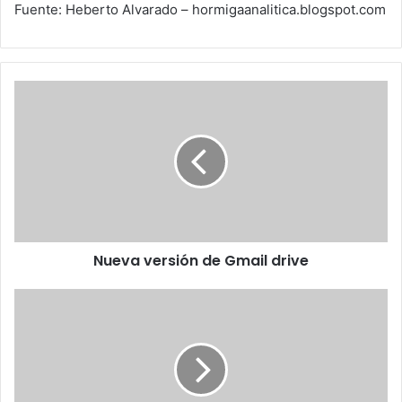
Fuente: Heberto Alvarado – hormigaanalitica.blogspot.com
Nueva
versión
de
Gmail
drive
Nueva versión de Gmail drive
Del
telégrafo
a
la
banda
ancha