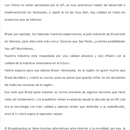
Los chinos no están aprobados por la UIT, es muy prematuro hablar del desarrollo e
implementación en Venezuela, a Japón le ha ido muy bien, hay calidad en todos los
productos que se fabrican.
Brasil, por ejemplo, ha triplicado nuestras expectativas; el polo industrial de Brasil está
en Manaos, para ellos está más cerca Caracas que Sao Paolo, ¿cuántas posibilidades
hay allí? Muchísimas…
Nuestra industria está respaldada por una calidad absoluta y eso influirá con la
calidad de la industria venezolana en el futuro…
Habría espacio para esa alianza Brasil –Venezuela, en la región no gustó mucho que
Brasil decidiera y creará su norma, pues se pensó que querían influir en las decisiones
de todas las naciones de la región…
Esa tesis que Brasil quiso imponer su norma proviene de algunos sectores que tiene
celos sin fundamento. Los brasileños vienen evaluando desde la década de los 90 cuál
era la tecnología con más calidad y además tenían que defender a la radiodifusión,
ante la tv móvil sujeta al operador celular.
El Broadcasting no tiene muchas alternativas ante internet y la movilidad, por eso, la