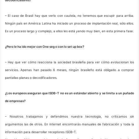
– El caso de Brasil hay que verlo con cautela, no tenemos que escupir para arriba.
Ningún país en América Latina ha iniciado un proceso de implantación real, sólo ellos.
Es un proceso largo y complejo, a ellos les está yendo muy bien, en esta primera fase.
¿Pero le ha ido mejor con One seg o con lo set up box?
– Hay que ver cómo reacciona la sociedad brasileña para ver cómo evolucionan los
servicios. Apenas han pasado 6 meses, ningún brasileño está obligado a comprar
pantallas planas o decodificadores.
¿Los europeos aseguran que ISDB-T no es un estándar abierto y se limita a un puñado
de empresas?
– Nosotros trabajamos y defendimos nuestra tecnología, no criticamos sin
argumentos las de otros. En internet encontrarás manuales de fabricación y toda la
información para desarrollar receptores ISDB-T.