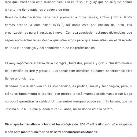
dice que Brasil no lo está saliendo bien; eso es falso, Uruguay que no se quiso comer
la torta, no tiene nada, es problema de ellos.
Brasil no está haciendo nada para presionar a otros países, ambos junto a Japón
hemos creado la comunidad ISDB-T, allí nadie está por encima del otro, esa
organización es para investigar, innovar. Con esa asociación estamos diciéndoles que
sepan aprovechar la asistencia que ofrecemos para que sean útiles en el desarrollo
de toda la tecnología y del conocimiento de los profesionales.
Es muy importante el tema de la TV digital, terrestre, pública y gratis. Nuestro modelo
de televisión es libre y gratuito. Los canales de televisión no hacen beneficencia ellos
tienen anunciantes.
Sabemos que la decisión no es solo técnica, es política, social y tecnológica, pero, si
allí no se fundamenta la técnica, ese político tendrá muchos problemas porque luego
no podrá garantizar la calidad. Un transmisor europeo puede ser más barato, que un
Toshiba o un NEC, que pueden durar 20 años, no sé donde está lo barato…
Dicen que la más allá de la bondad tecnológica de ISDB-T a Brasil lo motivó el respaldo
nipón para montar una fábrica de semi conductores en Manaos…