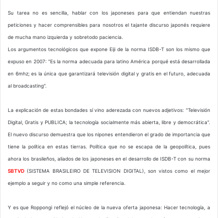
Su tarea no es sencilla, hablar con los japoneses para que entiendan nuestras
peticiones y hacer comprensibles para nosotros el tajante discurso japonés requiere
de mucha mano izquierda y sobretodo paciencia.
Los argumentos tecnológicos que expone Eiji de la norma ISDB-T son los mismo que
expuso en 2007: "Es la norma adecuada para latino América porqué está desarrollada
en 6mhz; es la única que garantizará televisión digital y gratis en el futuro, adecuada
al broadcasting".
La explicación de estas bondades sí vino aderezada con nuevos adjetivos: "Televisión
Digital, Gratis y PUBLICA; la tecnología socialmente más abierta, libre y democrática".
El nuevo discurso demuestra que los nipones entendieron el grado de importancia que
tiene la política en estas tierras. Política que no se escapa de la geopolítica, pues
ahora los brasileños, aliados de los japoneses en el desarrollo de ISDB-T con su norma
SBTVD
(SISTEMA BRASILEIRO DE TELEVISION DIGITAL), son vistos como el mejor
ejemplo a seguir y no como una simple referencia.
Y es que Roppongi reflejó el núcleo de la nueva oferta japonesa: Hacer tecnología, a