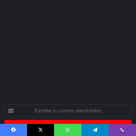
Escribe
tu
correo
electrónico
Facebook
X
WhatsApp
Telegram
Viber