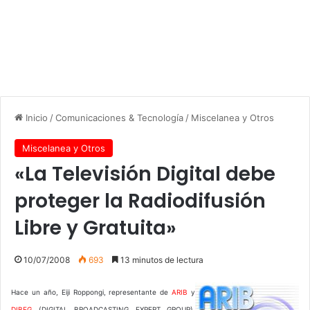
Inicio
/
Comunicaciones & Tecnología
/
Miscelanea y Otros
Miscelanea y Otros
«La Televisión Digital debe
proteger la Radiodifusión
Libre y Gratuita»
10/07/2008
693
13 minutos de lectura
Hace un año, Eiji Roppongi, representante de
ARIB
y
DIBEG
(DIGITAL BROADCASTING EXPERT GROUP),