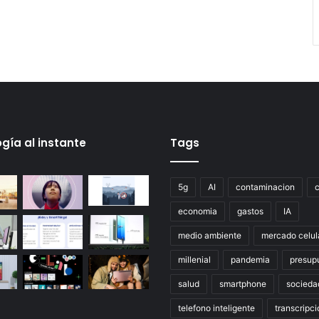
gía al instante
Tags
5g
AI
contaminacion
economia
gastos
IA
medio ambiente
mercado celul
millenial
pandemia
presup
salud
smartphone
socieda
telefono inteligente
transcripci