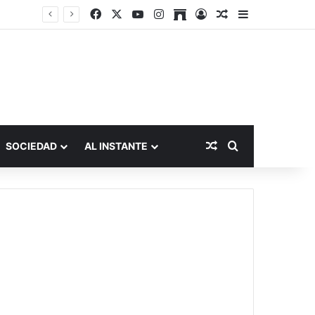
Facebook
X
YouTube
Instagram
Archive
Acceso
Publicación al a
Barra lateral
Publicación al aza
Buscar por
SOCIEDAD
AL INSTANTE