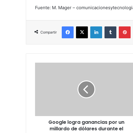
Fuente: M. Mager – comunicacionesytecnologi
Facebook
X
LinkedIn
Tumblr
P
Compartir
Google
logra
ganancias
por
un
millardo
de
dólares
durante
Google logra ganancias por un
el
primer
millardo de dólares durante el