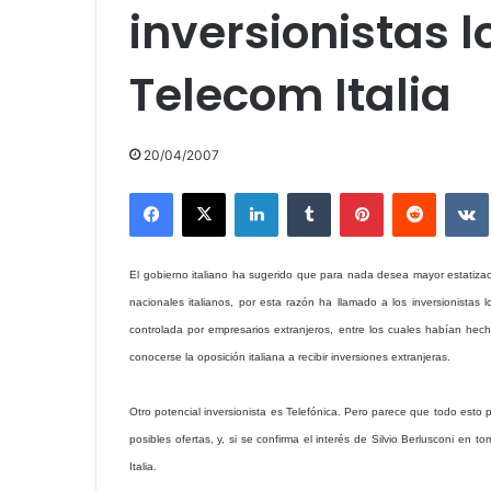
inversionistas 
Telecom Italia
20/04/2007
Facebook
X
LinkedIn
Tumblr
Pinterest
Reddit
El gobierno italiano ha sugerido que para nada desea mayor estatiz
nacionales italianos, por esta razón ha llamado a los inversionistas l
controlada por empresarios extranjeros, entre los cuales habían hecho
conocerse la oposición italiana a recibir inversiones extranjeras.
Otro potencial inversionista es Telefónica. Pero parece que todo esto
posibles ofertas, y, si se confirma el interés de Silvio Berlusconi en
Italia.