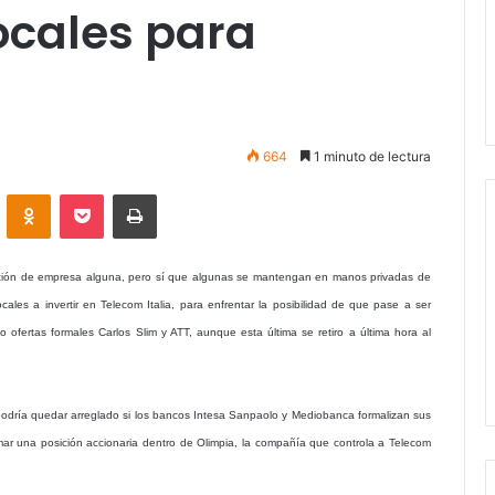
locales para
664
1 minuto de lectura
VKontakte
Odnoklassniki
Pocket
Imprimir
ación de empresa alguna, pero sí que algunas se mantengan en manos privadas de
ocales a invertir en Telecom Italia, para enfrentar la posibilidad de que pase a ser
 ofertas formales Carlos Slim y ATT, aunque esta última se retiro a última hora al
 podría quedar arreglado si los bancos Intesa Sanpaolo y Mediobanca formalizan sus
 tomar una posición accionaria dentro de Olimpia, la compañía que controla a Telecom