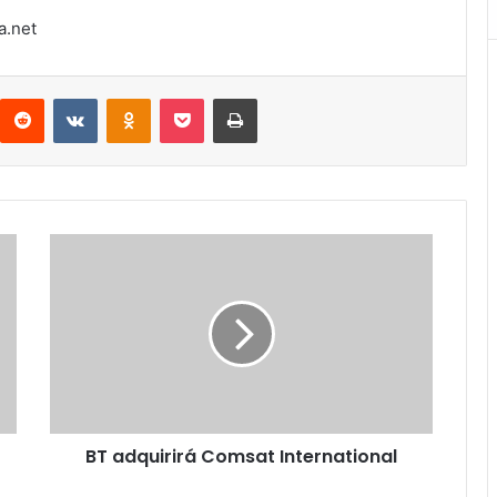
a.net
interest
Reddit
VKontakte
Odnoklassniki
Pocket
Imprimir
BT
adquirirá
Comsat
International
BT adquirirá Comsat International