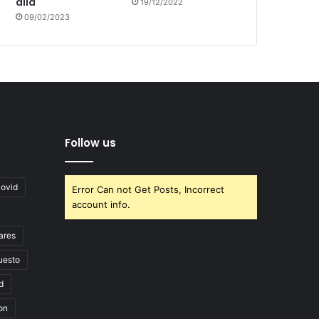
allá
19/12/2022
09/02/2023
Follow us
covid
Error Can not Get Posts, Incorrect
account info.
ares
uesto
d
on