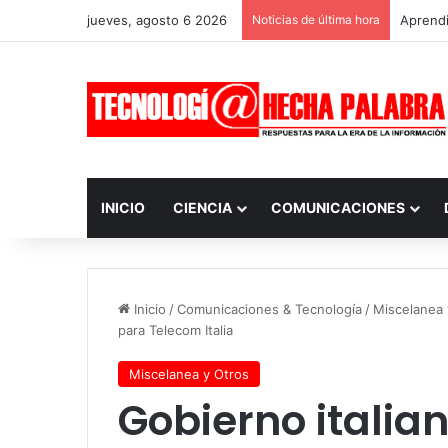
jueves, agosto 6 2026
Noticias de última hora
Aprendi
INICIO
CIENCIA
COMUNICACIONES
Inicio
/
Comunicaciones & Tecnología
/
Miscelanea 
para Telecom Italia
Miscelanea y Otros
Gobierno italian