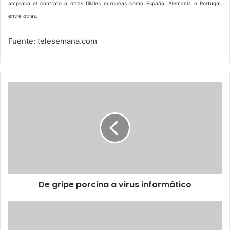
ampliaba el contrato a otras filiales europeas como España, Alemania o Portugal,
entre otras.
Fuente: telesemana.com
De
gripe
porcina
a
virus
informático
De gripe porcina a virus informático
Algunos
datos
sobre