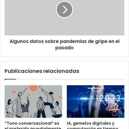
pandemias
de
gripe
en
el
pasado
Algunos datos sobre pandemias de gripe en el
pasado
Publicaciones relacionadas
“Tono conversacional” es
IA, gemelos digitales y
el preferido mundialmente
computación en tiempo