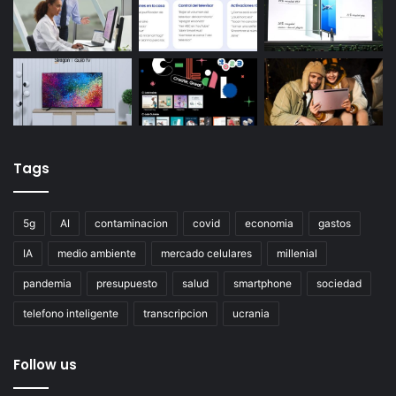
Tags
5g
AI
contaminacion
covid
economia
gastos
IA
medio ambiente
mercado celulares
millenial
pandemia
presupuesto
salud
smartphone
sociedad
telefono inteligente
transcripcion
ucrania
Follow us