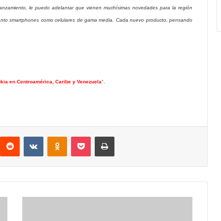
anzamiento, le puedo adelantar que vienen muchísimas novedades para la región
 tanto smartphones como celulares de gama media. Cada nuevo producto, pensando
okia en Centroamérica, Caribe y Venezuela
".
interest
Reddit
VKontakte
Odnoklassniki
Pocket
Imprimir
Mickey
no