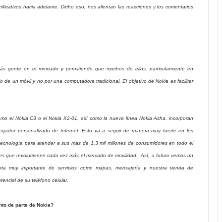
icativos hacia adelante. Dicho eso, nos alientan las reacciones y los comentarios
ás gente en el mercado y permitiendo que muchos de ellos, particularmente en
de un móvil y no por una computadora tradicional. El objetivo de Nokia es facilitar
o el Nokia C3 o el Nokia X2-01, así como la nueva línea Nokia Asha, incorporan
vegador personalizado de Internet. Esto va a seguir de manera muy fuerte en los
tecnología para atender a sus más de 1.3 mil millones de consumidores en todo el
ales que revolucionen cada vez más el mercado de movilidad. Así, a futuro vemos un
rta muy importante de servicios como mapas, mensajería y nuestra tienda de
encial de su teléfono celular.
to de parte de Nokia?