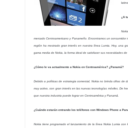
latin
¿A t
Nokia
mercado Centroamericano y Panameño. Encontramos un consumidor muy
región ha mostrado gran interés en nuestra línea Lumia. Hoy, una gr
gama media de Nokia, la forma ideal de satisfacer sus necesidades de 
¿Cómo le va actualmente a Nokia en Centroamérica? ¿Panamá?
Debido a políticas de estrategia comercial, Nokia no brinda cifras 
muy activo, con gran interés en las nuevas tecnologías móviles. De h
que nuestra industria puede lograr en Centroamérica y Panamá.
¿Cuándo estarán entrando los teléfonos con Windows Phone a Pa
Nokia tiene programado el lanzamiento de la línea Nokia Lumia con 