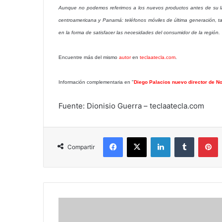
Aunque no podemos referirnos a los nuevos productos antes de su l
centroamericana y Panamá: teléfonos móviles de última generación,
en la forma de satisfacer las necesidades del consumidor de la región.
Encuentre más del mismo
autor
en
teclaatecla.com
.
Información complementaria en "
Diego Palacios nuevo director de N
Fuente: Dionisio Guerra – teclaatecla.com
Facebook
X
LinkedIn
Tumblr
P
Compartir
¿Los
hombres