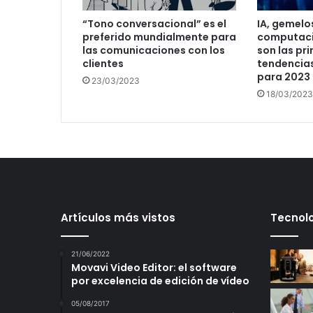
“Tono conversacional” es el
IA, gemelos
preferido mundialmente para
computaci
las comunicaciones con los
son las pri
clientes
tendencia
para 2023
23/03/2023
18/03/2023
Artículos más vistos
Tecnolo
21/06/2022
Movavi Video Editor: el software
por excelencia de edición de vídeo
05/08/2017