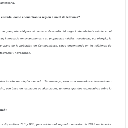
oamericana.
u entrada, cómo encuentras la región a nivel de telefonía?
 ve gran potencial para el continuo desarrollo del negocio de telefonía celular en el
 interesado en smartphones y en propuestas móviles novedosas; por ejemplo, la
an parte de la población en Centroamérica, sigue encontrando en los teléfonos de
telefonía y navegación.
de datos locales en ningún mercado. Sin embargo, vemos un mercado centroamericano
echo, con base en resultados ya alcanzados, tenemos grandes expectativas sobre lo
namá?
los dispositivos 710 y 800, para inicios del segundo semestre de 2012 en América