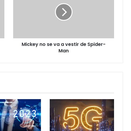
se
va
a
vestir
de
Spider-
Man
Mickey no se va a vestir de Spider-
Man