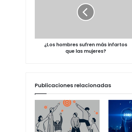
sufren
más
infartos
que
las
mujeres?
¿Los hombres sufren más infartos
que las mujeres?
Publicaciones relacionadas