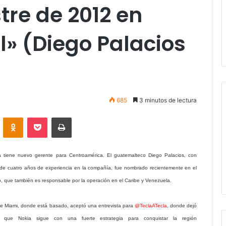
re de 2012 en
» (Diego Palacios
685
3 minutos de lectura
VKontakte
Odnoklassniki
Pocket
Imprimir
a tiene nuevo gerente para Centroamérica. El guatemalteco Diego Palacios, con
de cuatro años de experiencia en la compañía, fue nombrado recientemente en el
o, que también es responsable por la operación en el Caribe y Venezuela.
e Miami, donde está basado, aceptó una entrevista para
@TeclaATecla
, donde dejó
o que Nokia sigue con una fuerte estrategia para conquistar la región