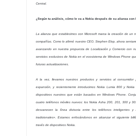
Central.
¿Según tu análisis, cómo le va a Nokia después de su alianza con 
La alianza que establecimos con Microsoft marca la creación de un 
compañías. Como lo afirmó nuestro CEO, Stephen Elop, ahora sentare
avanzando en nuestra propuesta de Localización y Comercio con nue
servicios exclusivos de Nokia en el ecosistema de Windows Phone que
futuras actualizaciones.
A la vez, llevamos nuestros productos y servicios al consumidor
expansión, y recientemente introducimos Nokia Lumia 800 y Nokia
dispositivos nuestros que están basados en Windows Phone. Conju
cuatro teléfonos móviles nuevos: los Nokia Asha 200, 201, 300 y 303
desvanecen la línea divisoria entre los teléfonos inteligentes y
tradicionales». Estamos enfocándonos en alcanzar el siguiente bil
través de dispositivos Nokia.