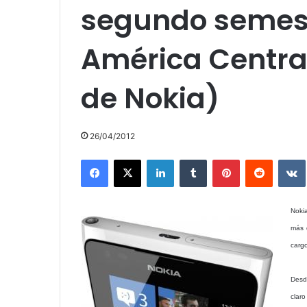
segundo semest
América Central
de Nokia)
26/04/2012
Facebook
X
LinkedIn
Tumblr
Pinterest
Reddit
Noki
más 
carg
Desd
clar