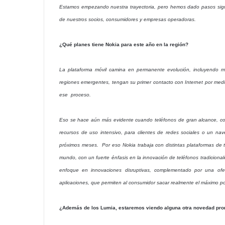
Estamos empezando nuestra trayectoria, pero hemos dado pasos signif
de nuestros socios, consumidores y empresas operadoras.
¿Qué planes tiene Nokia para este año en la región?
La plataforma móvil camina en permanente evolución, incluyendo m
regiones emergentes, tengan su primer contacto con Internet por medio 
ese proceso.
Eso se hace aún más evidente cuando teléfonos de gran alcance, com
recursos de uso intensivo, para clientes de redes sociales o un na
próximos meses. Por eso Nokia trabaja con distintas plataformas de 
mundo, con un fuerte énfasis en la innovación de teléfonos tradicion
enfoque en innovaciones disruptivas, complementado por una ofe
aplicaciones, que permiten al consumidor sacar realmente el máximo pot
¿Además de los Lumia, estaremos viendo alguna otra novedad pron