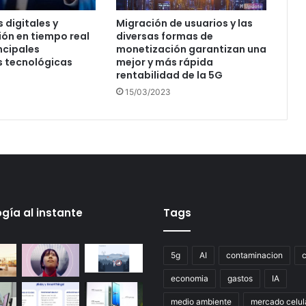
 digitales y
Migración de usuarios y las
ón en tiempo real
diversas formas de
ncipales
monetización garantizan una
s tecnológicas
mejor y más rápida
rentabilidad de la 5G
15/03/2023
gía al instante
Tags
5g
AI
contaminacion
economia
gastos
IA
medio ambiente
mercado celul