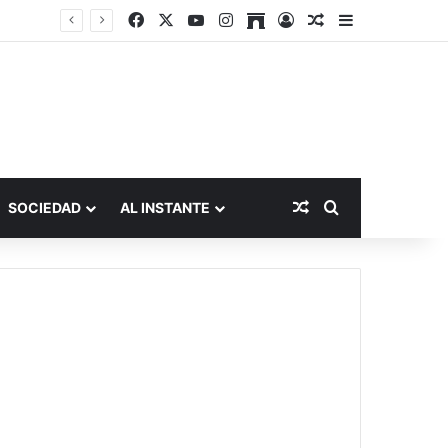
Facebook
X
YouTube
Instagram
Archive
Acceso
Publicación al a
Barra lateral
Publicación al aza
Buscar por
SOCIEDAD
AL INSTANTE