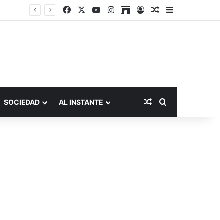
Facebook
X
YouTube
Instagram
Archive
Acceso
Publicación al a
Barra lateral
Publicación al aza
Buscar por
SOCIEDAD
AL INSTANTE