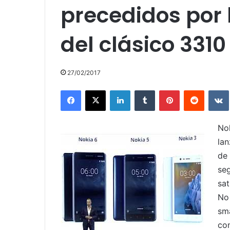
precedidos por 
del clásico 3310
27/02/2017
Facebook
X
LinkedIn
Tumblr
Pinterest
Reddit
No
la
de
se
sa
No
sm
con