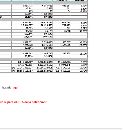
er bajado
aquí
.
la supera el 30% de la población
".