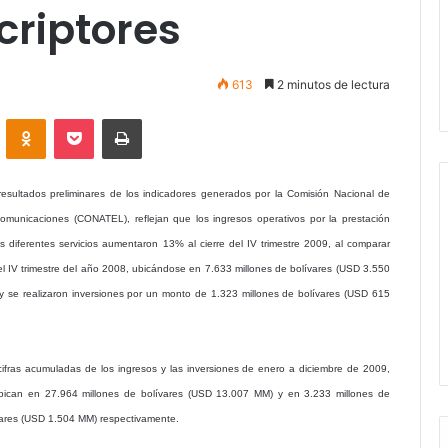
criptores
613
2 minutos de lectura
VKontakte
Odnoklassniki
Pocket
Imprimir
resultados preliminares de los indicadores generados por la Comisión Nacional de
comunicaciones (CONATEL), reflejan que los ingresos operativos por la prestación
os diferentes servicios aumentaron 13% al cierre del IV trimestre 2009, al comparar
el IV trimestre del año 2008, ubicándose en 7.633 millones de bolívares (USD 3.550
y se realizaron inversiones por un monto de 1.323 millones de bolívares (USD 615
cifras acumuladas de los ingresos y las inversiones de enero a diciembre de 2009,
bican en 27.964 millones de bolívares (USD 13.007 MM) y en 3.233 millones de
vares (USD 1.504 MM) respectivamente.