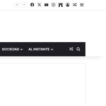
Facebook
X
YouTube
Instagram
Archive
Acceso
Publicación al a
Barra lateral
Publicación al aza
Buscar por
SOCIEDAD
AL INSTANTE