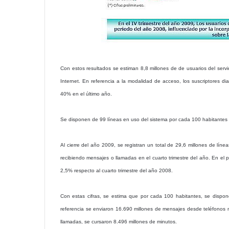
Con estos resultados se estiman 8,8 millones de de usuarios del servic
Internet. En referencia a la modalidad de acceso, los suscriptores d
40% en el último año.
Se disponen de 99 líneas en uso del sistema por cada 100 habitantes
Al cierre del año 2009, se registran un total de 29,6 millones de lín
recibiendo mensajes o llamadas en el cuarto trimestre del año. En el 
2,5% respecto al cuarto trimestre del año 2008.
Con estas cifras, se estima que por cada 100 habitantes, se dispon
referencia se enviaron 16.690 millones de mensajes desde teléfonos mó
llamadas, se cursaron 8.496 millones de minutos.