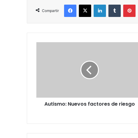
Facebook
X
LinkedIn
Tumblr
P
Compartir
Autismo:
Nuevos
factores
de
riesgo
Autismo: Nuevos factores de riesgo