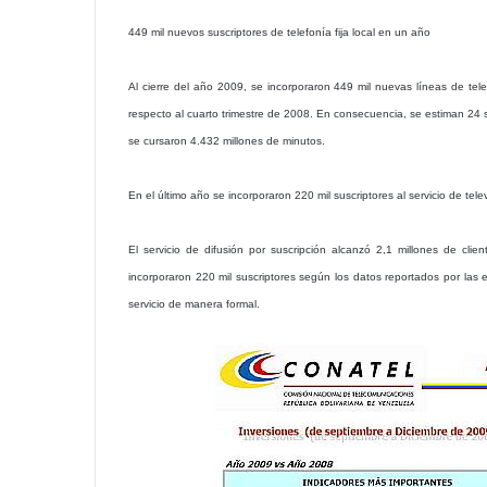
449 mil nuevos suscriptores de telefonía fija local en un año
Al cierre del año 2009, se incorporaron 449 mil nuevas líneas de tele
respecto al cuarto trimestre de 2008. En consecuencia, se estiman 24 su
se cursaron 4.432 millones de minutos.
En el último año se incorporaron 220 mil suscriptores al servicio de tel
El servicio de difusión por suscripción alcanzó 2,1 millones de c
incorporaron 220 mil suscriptores según los datos reportados por la
servicio de manera formal.