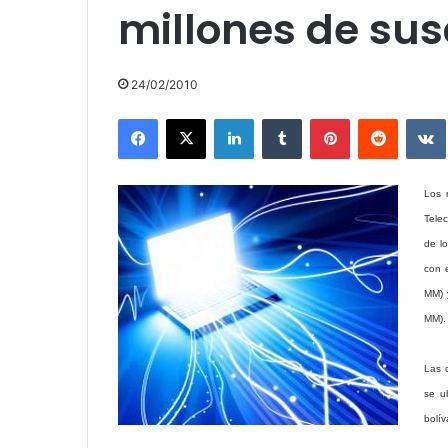
millones de sus
24/02/2010
Facebook
X
LinkedIn
Tumblr
Pinterest
Reddit
Los 
Tele
de l
con 
MM) 
MM).
Las 
se u
bolí