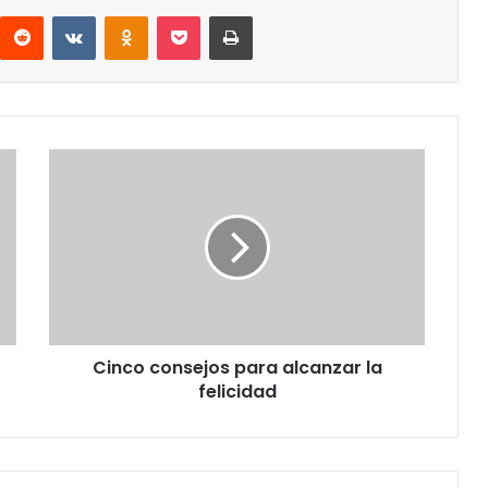
interest
Reddit
VKontakte
Odnoklassniki
Pocket
Imprimir
Cinco
consejos
para
alcanzar
la
felicidad
Cinco consejos para alcanzar la
felicidad