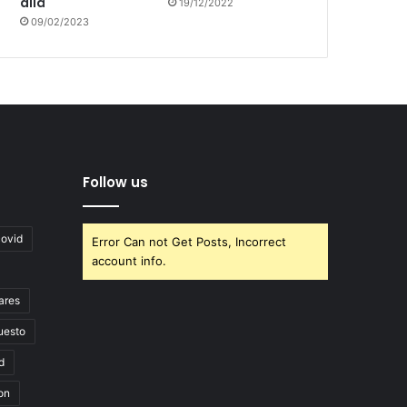
allá
19/12/2022
09/02/2023
Follow us
covid
Error Can not Get Posts, Incorrect
account info.
ares
uesto
d
on