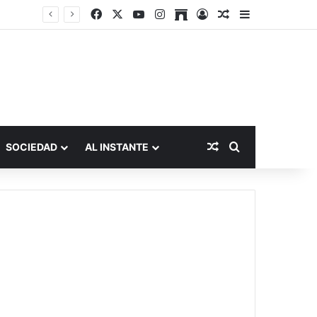
Facebook
X
YouTube
Instagram
Archive
Acceso
Publicación al a
Barra lateral
Publicación al aza
Buscar por
SOCIEDAD
AL INSTANTE