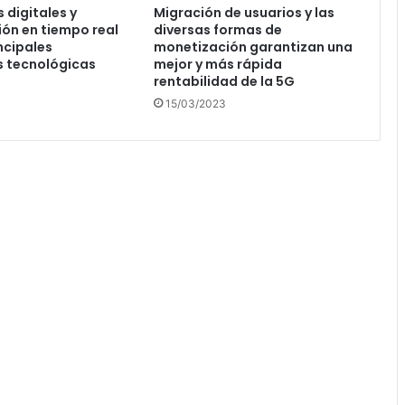
 digitales y
Migración de usuarios y las
ón en tiempo real
diversas formas de
ncipales
monetización garantizan una
s tecnológicas
mejor y más rápida
rentabilidad de la 5G
15/03/2023