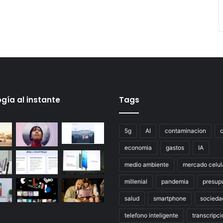
gía al instante
Tags
5g
AI
contaminacion
economia
gastos
IA
medio ambiente
mercado celul
millenial
pandemia
presup
salud
smartphone
socieda
telefono inteligente
transcripci