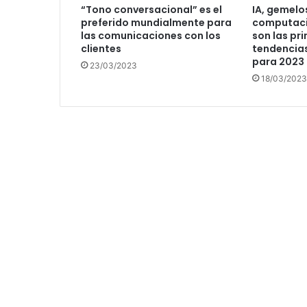
“Tono conversacional” es el
IA, gemelos
preferido mundialmente para
computaci
las comunicaciones con los
son las pri
clientes
tendencia
para 2023
23/03/2023
18/03/2023