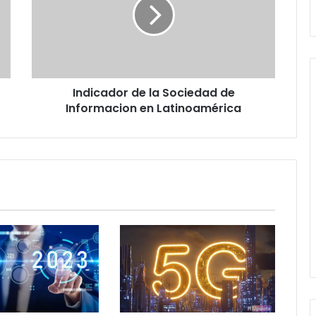
Sociedad
de
Informacion
en
Latinoamérica
Indicador de la Sociedad de
Informacion en Latinoamérica