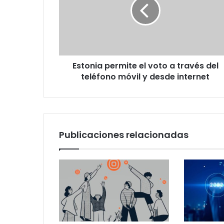
voto
a
través
del
teléfono
móvil
Estonia permite el voto a través del
y
desde
teléfono móvil y desde internet
internet
Publicaciones relacionadas