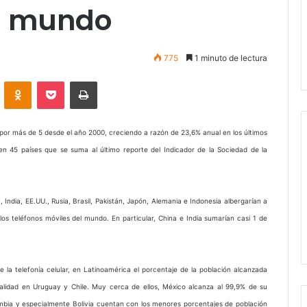
el mundo
775
1 minuto de lectura
VKontakte
Odnoklassniki
Pocket
Imprimir
có por más de 5 desde el año 2000, creciendo a razón de 23,6% anual en los últimos
n 45 países que se suma al último reporte del Indicador de la Sociedad de la
 India, EE.UU., Rusia, Brasil, Pakistán, Japón, Alemania e Indonesia albergarían a
 los teléfonos móviles del mundo. En particular, China e India sumarían casi 1 de
e la telefonía celular, en Latinoamérica el porcentaje de la población alcanzada
otalidad en Uruguay y Chile. Muy cerca de ellos, México alcanza al 99,9% de su
mbia y especialmente Bolivia cuentan con los menores porcentajes de población