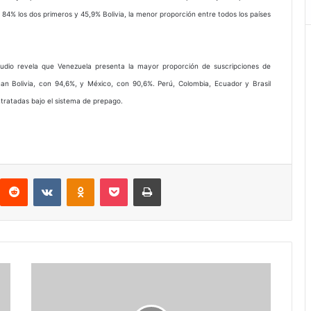
l: 84% los dos primeros y 45,9% Bolivia, la menor proporción entre todos los países
tudio revela que Venezuela presenta la mayor proporción de suscripciones de
an Bolivia, con 94,6%, y México, con 90,6%. Perú, Colombia, Ecuador y Brasil
tratadas bajo el sistema de prepago.
interest
Reddit
VKontakte
Odnoklassniki
Pocket
Imprimir
Indicador
de
la