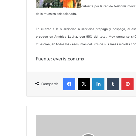
cubierta por la red de telefonía móvi
de la muestra seleccionada.
En cuanto a la suscripción a servicios prepago y pospago, el es
prepago en América Latina, con 95% del total. Muy cerca se sitú
muestran, en todos los casos, más del 80% de sus líneas móviles con
Fuente: everis.com.mx
Facebook
X
LinkedIn
Tumblr
P
Compartir
Estonia
permite
el