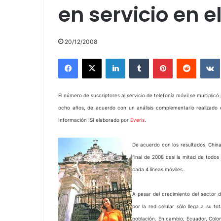
en servicio en 
20/12/2008
Facebook
X
LinkedIn
Tumblr
Pinterest
Reddit
El número de suscriptores al servicio de telefonía móvil se multipli
ocho años, de acuerdo con un análisis complementario realizado e
Información ISI elaborado por
Everis
.
De acuerdo con los resultados, China,
final de 2008 casi la mitad de todos
cada 4 líneas móviles.
A pesar del crecimiento del sector d
por la red celular sólo llega a su t
población. En cambio, Ecuador, Colo