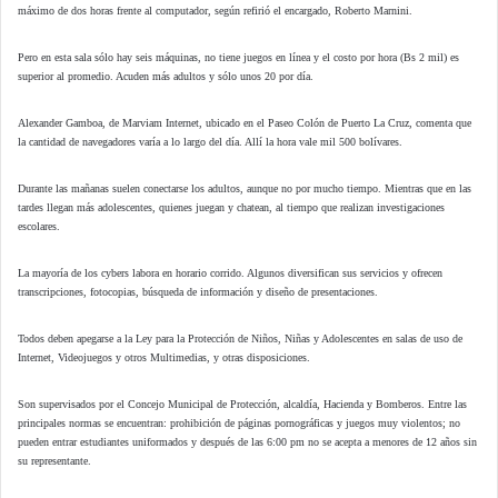
máximo de dos horas frente al computador, según refirió el encargado, Roberto Marnini.
Pero en esta sala sólo hay seis máquinas, no tiene juegos en línea y el costo por hora (Bs 2 mil) es
superior al promedio. Acuden más adultos y sólo unos 20 por día.
Alexander Gamboa, de Marviam Internet, ubicado en el Paseo Colón de Puerto La Cruz, comenta que
la cantidad de navegadores varía a lo largo del día. Allí la hora vale mil 500 bolívares.
Durante las mañanas suelen conectarse los adultos, aunque no por mucho tiempo. Mientras que en las
tardes llegan más adolescentes, quienes juegan y chatean, al tiempo que realizan investigaciones
escolares.
La mayoría de los cybers labora en horario corrido. Algunos diversifican sus servicios y ofrecen
transcripciones, fotocopias, búsqueda de información y diseño de presentaciones.
Todos deben apegarse a la Ley para la Protección de Niños, Niñas y Adolescentes en salas de uso de
Internet, Videojuegos y otros Multimedias, y otras disposiciones.
Son supervisados por el Concejo Municipal de Protección, alcaldía, Hacienda y Bomberos. Entre las
principales normas se encuentran: prohibición de páginas pornográficas y juegos muy violentos; no
pueden entrar estudiantes uniformados y después de las 6:00 pm no se acepta a menores de 12 años sin
su representante.