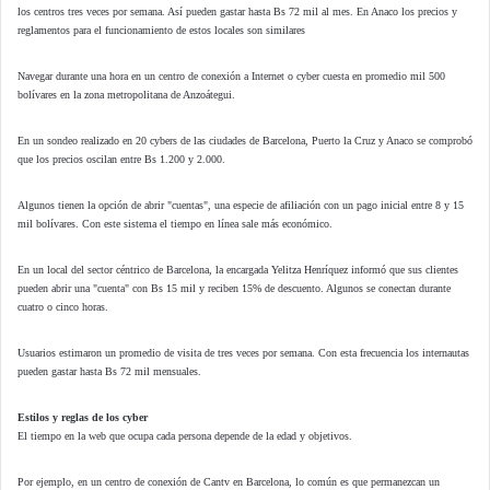
los centros tres veces por semana. Así pueden gastar hasta Bs 72 mil al mes. En Anaco los precios y
reglamentos para el funcionamiento de estos locales son similares
Navegar durante una hora en un centro de conexión a Internet o cyber cuesta en promedio mil 500
bolívares en la zona metropolitana de Anzoátegui.
En un sondeo realizado en 20 cybers de las ciudades de Barcelona, Puerto la Cruz y Anaco se comprobó
que los precios oscilan entre Bs 1.200 y 2.000.
Algunos tienen la opción de abrir "cuentas", una especie de afiliación con un pago inicial entre 8 y 15
mil bolívares. Con este sistema el tiempo en línea sale más económico.
En un local del sector céntrico de Barcelona, la encargada Yelitza Henríquez informó que sus clientes
pueden abrir una "cuenta" con Bs 15 mil y reciben 15% de descuento. Algunos se conectan durante
cuatro o cinco horas.
Usuarios estimaron un promedio de visita de tres veces por semana. Con esta frecuencia los internautas
pueden gastar hasta Bs 72 mil mensuales.
Estilos y reglas de los cyber
El tiempo en la web que ocupa cada persona depende de la edad y objetivos.
Por ejemplo, en un centro de conexión de Cantv en Barcelona, lo común es que permanezcan un