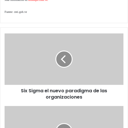
Fuente: cnti.gob.ve
Six
Sigma
el
nuevo
paradigma
de
las
organizaciones
Six Sigma el nuevo paradigma de las
organizaciones
Paulo
Renato
Fernandes
nuevo