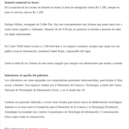
Internet comercial en Anaco
En la mayoría de los locales de Internet en Anaco la hora de navegación cuesta Bs 1.500, aunque en
otros el servicio está en Bs 1.200.
Enrique Muñoz, encargado de Coffee Net, dijo que constantemente hay jóvenes que pasan hasta tres y
cuatro horas jugando y chateando. Después de las 6:00 pm no permiten la entrada a menores de edad
sin algún representante.
En Cyber VAM tienen la hora a 1.200 bolívares y no aceptan a menores, excepto que vayan con sus
padres a buscar información, manifestó Isabel Rojas, responsable del lugar.
Sobre la edad de los clientes de este centro aseguró que siempre son adolescentes que acuden a chatear.
Infocentros: la opción del gobierno
Los infocentros son salas equipadas con computadoras personales interconectadas, para brindar el libre
acceso a Internet. Son espacios creados por el Ministerio de Ciencia y Tecnología, a través del Centro
Nacional de Tecnologías de Información (Cnti), y en el estado hay 16.
Cuentan con personal calificado y sirven como locales para dictar cursos de alfabetización tecnológica.
Además en la zona norte la Fundación para el Desarrollo de la Ciencia y la Tecnología (Fundacite)
Anzoátegui ha instalado dos Centros Comunitarios de Tecnología de Información y Comunicación.
Otros cuatro están en construcción.
Más información en
eltiempo.com.ve.