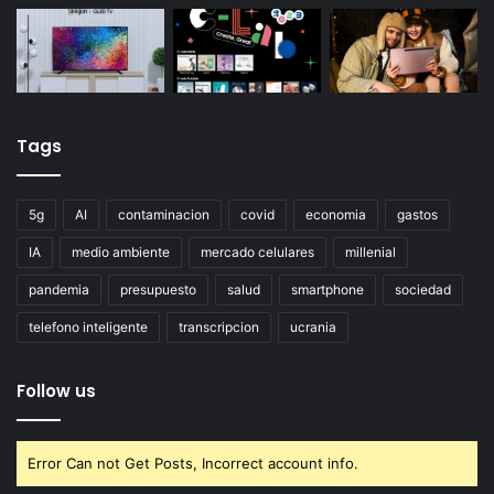
Tags
5g
AI
contaminacion
covid
economia
gastos
IA
medio ambiente
mercado celulares
millenial
pandemia
presupuesto
salud
smartphone
sociedad
telefono inteligente
transcripcion
ucrania
Follow us
Error Can not Get Posts, Incorrect account info.