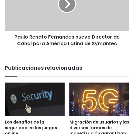
Director
de
Canal
para
América
Paulo Renato Fernandes nuevo Director de
Latina
de
Canal para América Latina de Symantec
Symantec
Publicaciones relacionadas
Los desafíos de la
Migración de usuarios y las
seguridad en los juegos
diversas formas de
online
monetización garantizan