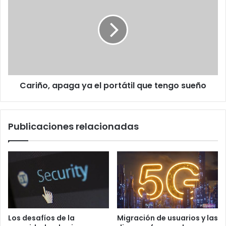
ya
el
portátil
que
tengo
sueño
Cariño, apaga ya el portátil que tengo sueño
Publicaciones relacionadas
Los desafíos de la
Migración de usuarios y las