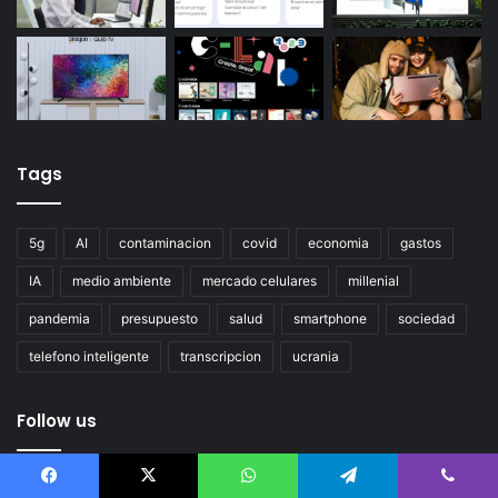
Tags
5g
AI
contaminacion
covid
economia
gastos
IA
medio ambiente
mercado celulares
millenial
pandemia
presupuesto
salud
smartphone
sociedad
telefono inteligente
transcripcion
ucrania
Follow us
Error Can not Get Posts, Incorrect account info.
Facebook
X
WhatsApp
Telegram
Viber