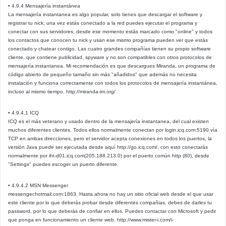
• 4.9.4 Mensajería instantánea
La mensajería instantanea es algo popular, solo tienes que descargar el software y
registrar tu nick; una vez estás conectado a la red puedes ejecutar el programa y
conectar con sus servidores, desde ese momento estás marcado como "online" y todos
los contactos que conocen tu nick y usan ese mismo programa pueden ver que estás
conectado y chatear contigo. Las cuatro grandes compañías tienen su propio software
cliente, que contiene publicidad, spyware y no son compatibles con otros protocolos de
mensajería instantanea. Mi recomendación es que descargues Miranda, un programa de
código abierto de pequeño tamaño sin más "añadidos" que además no necesita
instalación y funciona correctamente con todos los protocolos de mensajería instantánea,
incluso al mismo tiempo. http://miranda-im.org/
• 4.9.4.1 ICQ
ICQ es el más veterano y usado dentro de la mensajería instantanea, del cual existen
muchos diferentes clientes. Todos ellos normalmente conectan por login.icq.com:5190 vía
TCP en ambas direcciones, pero el servidor acepta conexiones en todos los puertos, la
versión Java puede ser ejecutada desde aquí http://go.icq.com/, con esto conectarás
normalmente por iht-d01.icq.com(205.188.213.0) por el puerto común http (80), desde
"Settings" puedes escoger un puerto diferente.
• 4.9.4.2 MSN Messenger
messenger.hotmail.com:1863. Hasta ahora no hay un sitio oficial web desde el que usar
este cliente por lo que deberás probar desde diferentes compañias, debes de darles tu
password, por lo que deberás de confiar en ellos. Puedes contactar con Microsoft y pedir
que ponga en funcionamiento un cliente web. http://www.mister-i.com/i-