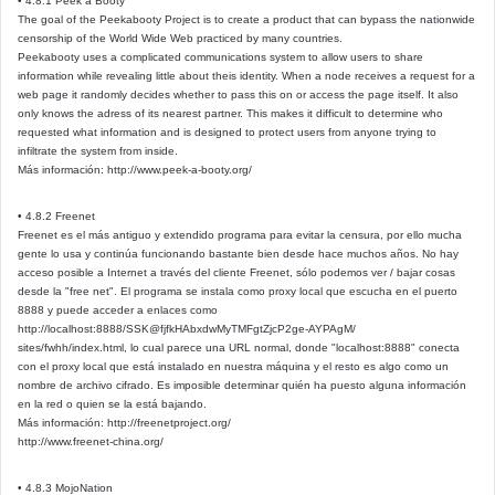
• 4.8.1 Peek a Booty
The goal of the Peekabooty Project is to create a product that can bypass the nationwide
censorship of the World Wide Web practiced by many countries.
Peekabooty uses a complicated communications system to allow users to share
information while revealing little about theis identity. When a node receives a request for a
web page it randomly decides whether to pass this on or access the page itself. It also
only knows the adress of its nearest partner. This makes it difficult to determine who
requested what information and is designed to protect users from anyone trying to
infiltrate the system from inside.
Más información: http://www.peek-a-booty.org/
• 4.8.2 Freenet
Freenet es el más antiguo y extendido programa para evitar la censura, por ello mucha
gente lo usa y continúa funcionando bastante bien desde hace muchos años. No hay
acceso posible a Internet a través del cliente Freenet, sólo podemos ver / bajar cosas
desde la "free net". El programa se instala como proxy local que escucha en el puerto
8888 y puede acceder a enlaces como
http://localhost:8888/SSK@fjfkHAbxdwMyTMFgtZjcP2ge-AYPAgM/
sites/fwhh/index.html, lo cual parece una URL normal, donde "localhost:8888" conecta
con el proxy local que está instalado en nuestra máquina y el resto es algo como un
nombre de archivo cifrado. Es imposible determinar quién ha puesto alguna información
en la red o quien se la está bajando.
Más información: http://freenetproject.org/
http://www.freenet-china.org/
• 4.8.3 MojoNation