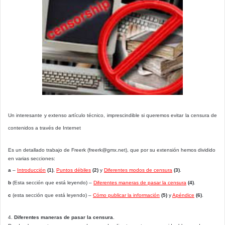
Un interesante y extenso artículo técnico, imprescindible si queremos evitar la censura de
contenidos a través de Internet
Es un detallado trabajo de Freerk (
freerk@gmx.net
), que por su extensión hemos dividido
en varias secciones:
a
–
Introducción
(1)
,
Puntos débiles
(2)
y
Diferentes modos de censura
(3)
.
b
(Esta sección que está leyendo) –
Diferentes maneras de pasar la censura
(4)
.
c
(esta sección que está leyendo) –
Cómo publicar la información
(5)
y
Apéndice
(6)
.
4.
Diferentes maneras de pasar la censura
.