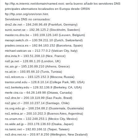
ftp://ftp.rs.internic.net/domain/named.root; sería bueno añadir los servidores DNS
principales alternativos localizados en Europa desde ORSN
ftp://ftp.orsn.org/orsn/orsn.hint.
Servidores DNS no censurados:
dns2.de.net – 194.246.96.49 (Frankfurt, Germany)
sunic.sunet.se – 192.36.125.2 (Stockholm, Sweden)
master.ns.dns.be – 193.109.126.140 (Leuven, Belgium)
merapi.switch.ch – 130.59.211.10 (Zurich, Switzerland)
prades.cesca.es – 192.94.163.152 (Barcelona, Spain)
michael.vatican.va – 212.77.0.2 (Vatican City, Italy)
dns.inria.fr – 193.51.208.13 (Nice, France)
ns0.ja.net – 128.86.1.20 (London, UK)
nic.aix.gr – 195.130.89.210 (Athens, Greece)
ns.ati.tn – 193.95.66.10 (Tunis, Tunisia)
ns1.relcom.ru – 193.125.152.3 (Moscow, Russia)
trantor.umd.edu – 128.8.10.14 (College Park, MD, USA)
ns1.berkeley.edu – 128.32.136.9 (Berkeley, CA, USA)
merle.cira.ca – 64.26.149.98 (Ottawa, Canada)
ns2.dns.br – 200.19.119.99 (Sao Paulo, Brasil)
ns2.gisc.cl – 200.10.237.14 (Santiago, Chile)
ns.uvg.edu.gt – 168.234.68.2 (Guatemala, Guatemala)
ns1.retina.ar – 200.10.202.3 (Buenos Aires, Argentina)
ns.unam.mx – 132.248.253.1 (Mexico City, Mexico)
ns.wide.ad.jp – 203.178.136.63 (Osaka, Japan)
ns.twnic.net – 192.83.166.11 (Taipei, Taiwan)
ns3.dns.net.nz – 203.97.8.250 (Wellington, New Zealand)