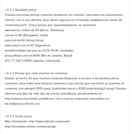
• 4.3.1 Standard proxy
Puedes encontrar proxys comunes fácilmente en Internet, casi todos los proveedores
ofrecen uno a sus clientes. Aquí tienes algunos en el formato ampliamente usado de
"hostname:port". Estos proxys son mayoritariamente no anónimos.
www-proxy.t-online.de:80 (Bonn, Germany)
cair.res.in:80 (Bangalore, India)
esjv.com.hk:80 (Hong Kong)
mail.unisol.com.ar:80 (Argentina)
souththornlieps.wa.edu.au:3128 (Perth, Australia)
proxy.olimpo.com.br:8080 (Rio de Janeiro, Brasil)
203.77.236.3:8080 (Jakarta, Indonesia)
• 4.3.2 Proxys que usan puertos no comunes
Debido al hecho de que muchos censores bloquean el acceso a los puertos proxy
comunes, para evitar este bloqueo debemos usar proxys que escuchen en puertos no
comunes, por ejemplo 8000 para Junkbuster proxy o 6588 para AnalogX proxy. Puedes
obtener una lista de este tipo de proxys actualizada semanalmente en
http://www.zensur.freerk.com/list.txt o vía e-mail de respuesta automática en
list.txt@zensur.freerk.com
.
• 4.3.3 Socks proxy
Más información: http://www.ufasoft.com/socks/
http://proxylabs.netwu.com/proxycap/