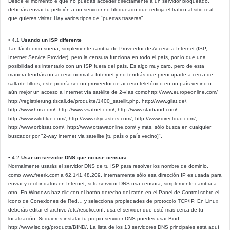
Desde el momento e que no puedas acceder directamente a un servidor bloqueado,
deberás enviar tu petición a un servidor no bloqueado que redirija el trafico al sitio real
que quieres visitar. Hay varios tipos de "puertas traseras".
• 4.1
Usando un ISP diferente
Tan fácil como suena, simplemente cambia de Proveedor de Acceso a Internet (ISP,
Internet Service Provider), pero la censura funciona en todo el país, por lo que una
posibilidad es intentarlo con un ISP fuera del país. Es algo muy caro, pero de esta
manera tendrás un acceso normal a Internet y no tendrás que preocuparte a cerca de
saltarte filtros, este podría ser un proveedor de acceso telefónico en un país vecino o
aún mejor un acceso a Internet vía satélite de 2-vías comohttp://www.europeonline.com/
http://registrierung.tiscali.de/produkte/1400_satellit.php, http://www.gilat.de/,
http://www.hns.com/, http://www.vsatnet.com/, http://www.starband.com/,
http://www.wildblue.com/, http://www.skycasters.com/, http://www.directduo.com/,
http://www.orbitsat.com/, http://www.ottawaonline.com/ y más, sólo busca en cualquier
buscador por "2-way internet via satellite [tu país o país vecino]".
• 4.2
Usar un servidor DNS que no use censura
Normalmente usarás el servidor DNS de tu ISP para resolver los nombre de dominio,
como www.freerk.com a 62.141.48.209, internamente sólo esa dirección IP es usada para
enviar y recibir datos en Internet; si tu servidor DNS usa censura, simplemente cambia a
otro. En Windows haz clic con el botón derecho del ratón en el Panel de Control sobre el
icono de Conexiones de Red… y selecciona propiedades de protocolo TCP/IP. En Linux
deberás editar el archivo /etc/resolv.conf, usa el servidor que esté mas cerca de tu
localización. Si quieres instalar tu propio servidor DNS puedes usar Bind
http://www.isc.org/products/BIND/. La lista de los 13 servidores DNS principales está aquí