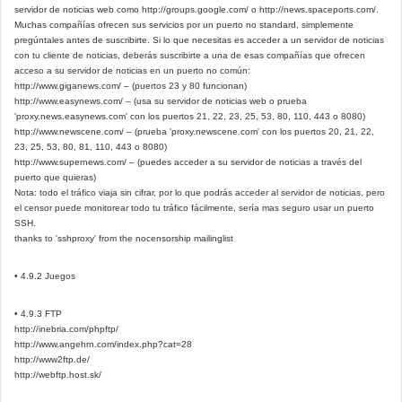
servidor de noticias web como http://groups.google.com/ o http://news.spaceports.com/.
Muchas compañías ofrecen sus servicios por un puerto no standard, simplemente
pregúntales antes de suscribirte. Si lo que necesitas es acceder a un servidor de noticias
con tu cliente de noticias, deberás suscribirte a una de esas compañías que ofrecen
acceso a su servidor de noticias en un puerto no común:
http://www.giganews.com/ – (puertos 23 y 80 funcionan)
http://www.easynews.com/ – (usa su servidor de noticias web o prueba
'proxy.news.easynews.com' con los puertos 21, 22, 23, 25, 53, 80, 110, 443 o 8080)
http://www.newscene.com/ – (prueba 'proxy.newscene.com' con los puertos 20, 21, 22,
23, 25, 53, 80, 81, 110, 443 o 8080)
http://www.supernews.com/ – (puedes acceder a su servidor de noticias a través del
puerto que quieras)
Nota: todo el tráfico viaja sin cifrar, por lo que podrás acceder al servidor de noticias, pero
el censor puede monitorear todo tu tráfico fácilmente, sería mas seguro usar un puerto
SSH.
thanks to 'sshproxy' from the nocensorship mailinglist
• 4.9.2 Juegos
• 4.9.3 FTP
http://inebria.com/phpftp/
http://www.angehrn.com/index.php?cat=28
http://www2ftp.de/
http://webftp.host.sk/