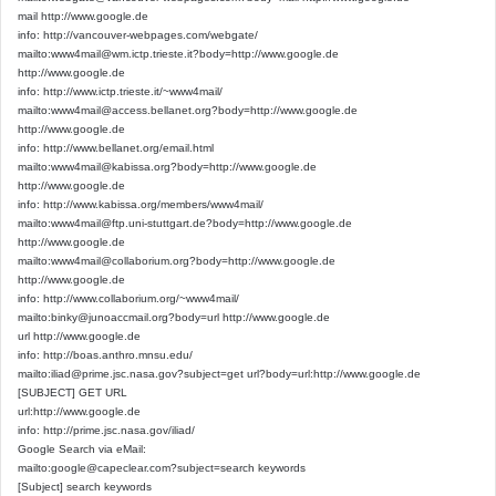
mail http://www.google.de
info: http://vancouver-webpages.com/webgate/
mailto:
www4mail@wm.ictp.trieste.it
?body=http://www.google.de
http://www.google.de
info: http://www.ictp.trieste.it/~www4mail/
mailto:
www4mail@access.bellanet.org
?body=http://www.google.de
http://www.google.de
info: http://www.bellanet.org/email.html
mailto:
www4mail@kabissa.org
?body=http://www.google.de
http://www.google.de
info: http://www.kabissa.org/members/www4mail/
mailto:
www4mail@ftp.uni-stuttgart.de
?body=http://www.google.de
http://www.google.de
mailto:
www4mail@collaborium.org
?body=http://www.google.de
http://www.google.de
info: http://www.collaborium.org/~www4mail/
mailto:
binky@junoaccmail.org
?body=url http://www.google.de
url http://www.google.de
info: http://boas.anthro.mnsu.edu/
mailto:
iliad@prime.jsc.nasa.gov
?subject=get url?body=url:http://www.google.de
[SUBJECT] GET URL
url:http://www.google.de
info: http://prime.jsc.nasa.gov/iliad/
Google Search via eMail:
mailto:
google@capeclear.com
?subject=search keywords
[Subject] search keywords