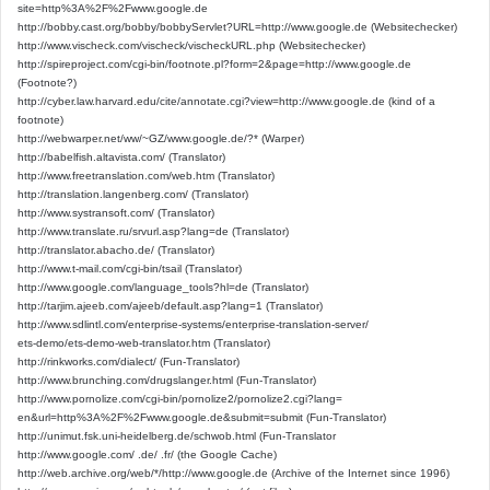
site=http%3A%2F%2Fwww.google.de
http://bobby.cast.org/bobby/bobbyServlet?URL=http://www.google.de (Websitechecker)
http://www.vischeck.com/vischeck/vischeckURL.php (Websitechecker)
http://spireproject.com/cgi-bin/footnote.pl?form=2&page=http://www.google.de
(Footnote?)
http://cyber.law.harvard.edu/cite/annotate.cgi?view=http://www.google.de (kind of a
footnote)
http://webwarper.net/ww/~GZ/www.google.de/?* (Warper)
http://babelfish.altavista.com/ (Translator)
http://www.freetranslation.com/web.htm (Translator)
http://translation.langenberg.com/ (Translator)
http://www.systransoft.com/ (Translator)
http://www.translate.ru/srvurl.asp?lang=de (Translator)
http://translator.abacho.de/ (Translator)
http://www.t-mail.com/cgi-bin/tsail (Translator)
http://www.google.com/language_tools?hl=de (Translator)
http://tarjim.ajeeb.com/ajeeb/default.asp?lang=1 (Translator)
http://www.sdlintl.com/enterprise-systems/enterprise-translation-server/
ets-demo/ets-demo-web-translator.htm (Translator)
http://rinkworks.com/dialect/ (Fun-Translator)
http://www.brunching.com/drugslanger.html (Fun-Translator)
http://www.pornolize.com/cgi-bin/pornolize2/pornolize2.cgi?lang=
en&url=http%3A%2F%2Fwww.google.de&submit=submit (Fun-Translator)
http://unimut.fsk.uni-heidelberg.de/schwob.html (Fun-Translator
http://www.google.com/ .de/ .fr/ (the Google Cache)
http://web.archive.org/web/*/http://www.google.de (Archive of the Internet since 1996)