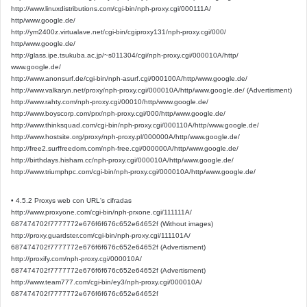
http://www.linuxdistributions.com/cgi-bin/nph-proxy.cgi/000111A/
http/www.google.de/
http://ym2400z.virtualave.net/cgi-bin/cgiproxy131/nph-proxy.cgi/000/
http/www.google.de/
http://glass.ipe.tsukuba.ac.jp/~s011304/cgi/nph-proxy.cgi/000010A/http/
www.google.de/
http://www.anonsurf.de/cgi-bin/nph-asurf.cgi/000100A/http/www.google.de/
http://www.valkaryn.net/proxy/nph-proxy.cgi/000010A/http/www.google.de/ (Advertisment)
http://www.rahty.com/nph-proxy.cgi/00010/http/www.google.de/
http://www.boyscorp.com/prx/nph-proxy.cgi/000/http/www.google.de/
http://www.thinksquad.com/cgi-bin/nph-proxy.cgi/000110A/http/www.google.de/
http://www.hostsite.org/proxy/nph-proxy.pl/000000A/http/www.google.de/
http://free2.surffreedom.com/nph-free.cgi/000000A/http/www.google.de/
http://birthdays.hisham.cc/nph-proxy.cgi/000010A/http/www.google.de/
http://www.triumphpc.com/cgi-bin/nph-proxy.cgi/000010A/http/www.google.de/
• 4.5.2 Proxys web con URL's cifradas
http://www.proxyone.com/cgi-bin/nph-prxone.cgi/111111A/
687474702f7777772e676f6f676c652e64652f (Without images)
http://proxy.guardster.com/cgi-bin/nph-proxy.cgi/111101A/
687474702f7777772e676f6f676c652e64652f (Advertisment)
http://proxify.com/nph-proxy.cgi/000010A/
687474702f7777772e676f6f676c652e64652f (Advertisment)
http://www.team777.com/cgi-bin/ey3/nph-proxy.cgi/000010A/
687474702f7777772e676f6f676c652e64652f