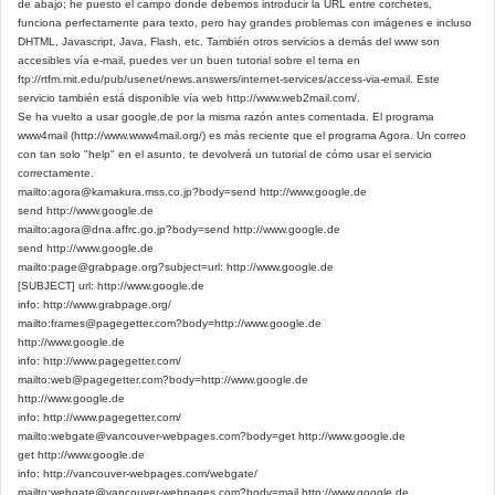
de abajo; he puesto el campo donde debemos introducir la URL entre corchetes,
funciona perfectamente para texto, pero hay grandes problemas con imágenes e incluso
DHTML, Javascript, Java, Flash, etc. También otros servicios a demás del www son
accesibles vía e-mail, puedes ver un buen tutorial sobre el tema en
ftp://rtfm.mit.edu/pub/usenet/news.answers/internet-services/access-via-email. Este
servicio también está disponible vía web http://www.web2mail.com/.
Se ha vuelto a usar google.de por la misma razón antes comentada. El programa
www4mail (http://www.www4mail.org/) es más reciente que el programa Agora. Un correo
con tan solo "help" en el asunto, te devolverá un tutorial de cómo usar el servicio
correctamente.
mailto:
agora@kamakura.mss.co.jp
?body=send http://www.google.de
send http://www.google.de
mailto:
agora@dna.affrc.go.jp
?body=send http://www.google.de
send http://www.google.de
mailto:
page@grabpage.org
?subject=url: http://www.google.de
[SUBJECT] url: http://www.google.de
info: http://www.grabpage.org/
mailto:
frames@pagegetter.com
?body=http://www.google.de
http://www.google.de
info: http://www.pagegetter.com/
mailto:
web@pagegetter.com
?body=http://www.google.de
http://www.google.de
info: http://www.pagegetter.com/
mailto:
webgate@vancouver-webpages.com
?body=get http://www.google.de
get http://www.google.de
info: http://vancouver-webpages.com/webgate/
mailto:
webgate@vancouver-webpages.com
?body=mail http://www.google.de