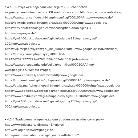
• 4.5.3 Proxys web bajo conexión segura SSL-connection
se pueden encontrar muchos SSL-webproxies aquí: http://qingxin.mine.nu/ssl.asp
https://www.anonsurf.de/cgi-bin/nph-asurf.cgi/000100A/http/www.google.de/
https://dtw.ods.org/cgi-bin/nph-proxyb.cgi/000000A/http/www.google.de/
https://nav.ebutechnologies.com/securing/free-anon.cgi/542/
http://www.google.de/
https://ym2400z.virtualave.net/cgi-bin/cgiproxy131/nph-proxy.cgi/
100/http/www.google.de/
https://vip.megaproxy.com/go/_mp_framed?http://www.google.de (Advertisment)
https://proxify.com/nph-proxy.cgi/000010A/
687474702f7777772e676f6f676c652e64652f (Advertisment)
https://www.perseus.tufts.edu/cgi-bin/nph-filter/000010AA/http/
www.google.de/(Without images)
https://www.eopledaily.com/dmirror/http/www.google.de/
https://nhuanet.com/cgi-bin/nph-proxyb.cgi/000000A/http/www.google.de/
https://dtaiwang.ftphost.net/cgi-bin/nph-proxyb.cgi/000000A/http/www.google.de/
https://www.eopledaily.com/cgi-bin/nph-proxyb.cgi/000000A/http/www.google.de/
https://www.amduus.com/cgi-bin/nph-proxy.cgi/000010A/http/www.google.de/
https://ym2400z.virtualave.net/cgi-bin/cgiproxy131/nph-proxy.cgi/
000/http/www.google.de/
• 4.5.4 Traductores, warper, e.t.c que pueden ser usados como proxy
http://www.dejavu.org/ (Browser Emulator)
http://crit.org/http://www.google.de/
http://paranormal.about.com/gi/dynamic/offsite.htm?