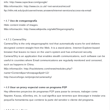
info: http://www.capeclear.com/google/
Más información: http://www.cix.co.uk/~net-services/mrcool/
ftp://rtfm.mit.edu/pub/usenet/news.answers/internet-services/access-via-email
• 4.7
Uso de esteganografía
Hide content inside of images.
Más información: http://www.wikipedia.org/wiki/Steganography
• 4.7.1 Camera/Shy
Camera/Shy is the only steganographic tool that automatically scans for and delivers
decrypted content straight from the Web. It is a stand-alone, Internet Explorer-based
browser that leaves no trace on the user's system and has enhanced security.
Camera/Shy is an application that enables stealth communications, such software can be
useful in countries where Email communications are regularily monitored and censored,
such as happens in China.
Más información: http://hacktivismo.com/news/modules.php?
name=Content&pa=showpage&pid=12/
http://sourceforge.net/projects/camerashy/
• 4.8
Usar un proxy especial como un programa P2P
Hay diferentes proyectos de programas P2P para pasar la censura, trabajan como
Napster, Kazaa, eDonkey, etc, lo cual significa que tenemos que descargar e instalar una
pequeña herramienta que contiene la parte del servidor o cliente del programa.