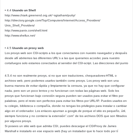
• 4.4
Usando un Shell
http://www.chiark.greenend.org.uk/~sgtatham/putty/
http://directory.google.com/Top/Computers/Internet/Access_Providers/
Unix_Shell_Providers/
http://www.panix.com/shell.html
http://www.shellux.net/
• 4.5
Usando un proxy web
Los proxys web son CGI-scripts a los que conectamos con nuestro navegador y después
desde allí abriremos las diferentes URL's a las que queramos acceder, para nuestro
cortafuegos solo estamos conectados al servidor del CGI-script. Las direcciones del punto
4.5.4 no son realmente proxys, si no que son traductores, chequeadores-HTML o
archivos web, pero podemos usarlos también como proxys. Los proxy web son una
buena manera de evitar rápida y limpiamente la censura, ya que no hay que configurar
nada, pero son un poco lentos y no funcionan con todas las páginas web. Solo los
proxys que funcionan bajo conexión segura pueden ser usados para evitar el filtro por
palabras, pero el resto son perfectos para evitar los filtros por URL/IP. Puedes usarlos en
tu colegio, biblioteca o compañía, donde no tengas los privilegios para instalar o cambiar
algo en el ordenador. Los enlaces apuntan a google.de porque el sitio es pequeño, útil,
siempre funciona y no contiene la extensión".com" de los archivos DOS que son filtrados
por algunos proxys.
Si posees un sitio web que admita CGI, puedes descargar el CGIProxy de James
Marshall e instalarlo en ese espacio web (hay un instalador que lo hace todo por tí