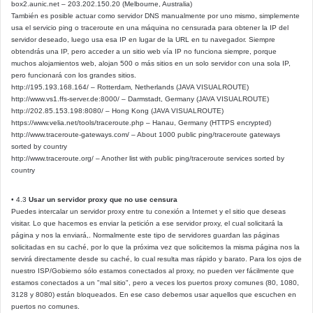
box2.aunic.net – 203.202.150.20 (Melbourne, Australia)
También es posible actuar como servidor DNS manualmente por uno mismo, simplemente
usa el servicio ping o traceroute en una máquina no censurada para obtener la IP del
servidor deseado, luego usa esa IP en lugar de la URL en tu navegador. Siempre
obtendrás una IP, pero acceder a un sitio web vía IP no funciona siempre, porque
muchos alojamientos web, alojan 500 o más sitios en un solo servidor con una sola IP,
pero funcionará con los grandes sitios.
http://195.193.168.164/ – Rotterdam, Netherlands (JAVA VISUALROUTE)
http://www.vs1.ffs-server.de:8000/ – Darmstadt, Germany (JAVA VISUALROUTE)
http://202.85.153.198:8080/ – Hong Kong (JAVA VISUALROUTE)
https://www.velia.net/tools/traceroute.php – Hanau, Germany (HTTPS encrypted)
http://www.traceroute-gateways.com/ – About 1000 public ping/traceroute gateways
sorted by country
http://www.traceroute.org/ – Another list with public ping/traceroute services sorted by
country
• 4.3
Usar un servidor proxy que no use censura
Puedes intercalar un servidor proxy entre tu conexión a Internet y el sitio que deseas
visitar. Lo que hacemos es enviar la petición a ese servidor proxy, el cual solicitará la
página y nos la enviará,. Normalmente este tipo de servidores guardan las páginas
solicitadas en su caché, por lo que la próxima vez que solicitemos la misma página nos la
servirá directamente desde su caché, lo cual resulta mas rápido y barato. Para los ojos de
nuestro ISP/Gobierno sólo estamos conectados al proxy, no pueden ver fácilmente que
estamos conectados a un "mal sitio", pero a veces los puertos proxy comunes (80, 1080,
3128 y 8080) están bloqueados. En ese caso debemos usar aquellos que escuchen en
puertos no comunes.