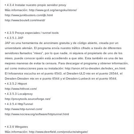
• 4.3.4 Instalar nuestro propio servidor proxy
Más información: http://www.gcd.org/sengoku/stone/
http://www.junkbusters.com/ijb.html
http://www.boutell.com/rinetd/
• 4.3.5 Proxys especiales / tunnel tools
• 4.3.5.1 JAP
JAP es una herramienta de anonimato gratuita y de código abierto, creada por un
universitario alemán. El programa envía nuestro tráfico cifrado a través de diferentes
servidores llamados "mixes", por lo que nadie, ni siquiera el propietario de uno de los
mixes, puede conocer quién está accediendo a que sitio. Esta también es una de las
mejores maneras de evitar la censura. Para descargar el programa y obtener información,
así como instrucciones para su instalación: http://anon.inf.tu-dresden.de/index_en.html.
El Infoservice escucha en el puerto 6543, el Dresden-ULD mix en el puerto 26544, el
Dresden-Dresden mix en e puerto 6544 y el Dresden-Luebeck en el puerto 9544.
• 4.3.5.2 Httport
http://www.htthost.com/
• 4.3.5.3 Localproxy
http://proxytools.sourceforge.net/
• 4.3.5.4 HttpTunnel
http://www.http-tunnel.com/
http://www.nocrew.org/software/httptunnel.html
• 4.3.6 Wingates
Más información: http://www.deerfield.com/products/wingate/