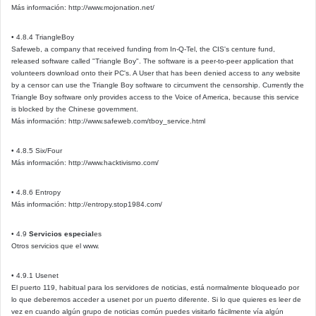
Más información: http://www.mojonation.net/
• 4.8.4 TriangleBoy
Safeweb, a company that received funding from In-Q-Tel, the CIS's centure fund,
released software called "Triangle Boy". The software is a peer-to-peer application that
volunteers download onto their PC's. A User that has been denied access to any website
by a censor can use the Triangle Boy software to circumvent the censorship. Currently the
Triangle Boy software only provides access to the Voice of America, because this service
is blocked by the Chinese government.
Más información: http://www.safeweb.com/tboy_service.html
• 4.8.5 Six/Four
Más información: http://www.hacktivismo.com/
• 4.8.6 Entropy
Más información: http://entropy.stop1984.com/
• 4.9
Servicios especial
es
Otros servicios que el www.
• 4.9.1 Usenet
El puerto 119, habitual para los servidores de noticias, está normalmente bloqueado por
lo que deberemos acceder a usenet por un puerto diferente. Si lo que quieres es leer de
vez en cuando algún grupo de noticias común puedes visitarlo fácilmente vía algún