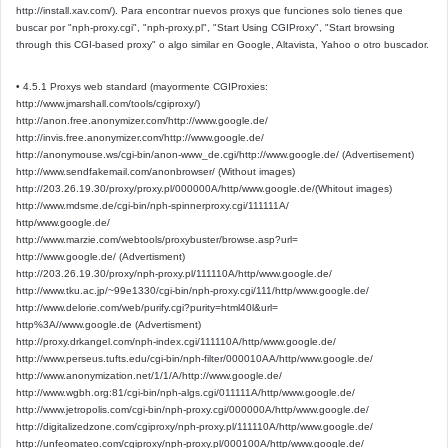
http://install.xav.com/). Para encontrar nuevos proxys que funciones solo tienes que
buscar por "nph-proxy.cgi", "nph-proxy.pl", "Start Using CGIProxy", "Start browsing
through this CGI-based proxy" o algo similar en Google, Altavista, Yahoo o otro buscador.
• 4.5.1 Proxys web standard (mayormente CGIProxies:
http://www.jmarshall.com/tools/cgiproxy/)
http://anon.free.anonymizer.com/http://www.google.de/
http://invis.free.anonymizer.com/http://www.google.de/
http://anonymouse.ws/cgi-bin/anon-www_de.cgi/http://www.google.de/ (Advertisement)
http://www.sendfakemail.com/anonbrowser/ (Without images)
http://203.26.19.30/proxy/proxy.pl/000000A/http/www.google.de/(Whitout images)
http://www.mdsme.de/cgi-bin/nph-spinnerproxy.cgi/111111A/
http/www.google.de/
http://www.marzie.com/webtools/proxybuster/browse.asp?url=
http://www.google.de/ (Advertisment)
http://203.26.19.30/proxy/nph-proxy.pl/111110A/http/www.google.de/
http://www.tku.ac.jp/~99e1330/cgi-bin/nph-proxy.cgi/111/http/www.google.de/
http://www.delorie.com/web/purify.cgi?purity=html40l&url=
http%3A//www.google.de (Advertisment)
http://proxy.drkangel.com/nph-index.cgi/111110A/http/www.google.de/
http://www.perseus.tufts.edu/cgi-bin/nph-filter/000010AA/http/www.google.de/
http://www.anonymization.net/1/1/A/http://www.google.de/
http://www.wgbh.org:81/cgi-bin/nph-algs.cgi/011111A/http/www.google.de/
http://www.jetropolis.com/cgi-bin/nph-proxy.cgi/000000A/http/www.google.de/
http://digitalizedzone.com/cgiproxy/nph-proxy.pl/111110A/http/www.google.de/
http://unfeomateo.com/cgiproxy/nph-proxy.pl/000100A/http/www.google.de/