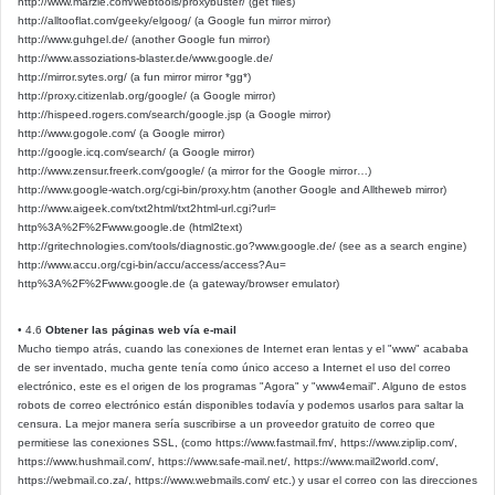
http://www.marzie.com/webtools/proxybuster/ (get files)
http://alltooflat.com/geeky/elgoog/ (a Google fun mirror mirror)
http://www.guhgel.de/ (another Google fun mirror)
http://www.assoziations-blaster.de/www.google.de/
http://mirror.sytes.org/ (a fun mirror mirror *gg*)
http://proxy.citizenlab.org/google/ (a Google mirror)
http://hispeed.rogers.com/search/google.jsp (a Google mirror)
http://www.gogole.com/ (a Google mirror)
http://google.icq.com/search/ (a Google mirror)
http://www.zensur.freerk.com/google/ (a mirror for the Google mirror…)
http://www.google-watch.org/cgi-bin/proxy.htm (another Google and Alltheweb mirror)
http://www.aigeek.com/txt2html/txt2html-url.cgi?url=
http%3A%2F%2Fwww.google.de (html2text)
http://gritechnologies.com/tools/diagnostic.go?www.google.de/ (see as a search engine)
http://www.accu.org/cgi-bin/accu/access/access?Au=
http%3A%2F%2Fwww.google.de (a gateway/browser emulator)
• 4.6
Obtener las páginas web vía e-mail
Mucho tiempo atrás, cuando las conexiones de Internet eran lentas y el "www" acababa
de ser inventado, mucha gente tenía como único acceso a Internet el uso del correo
electrónico, este es el origen de los programas "Agora" y "www4email". Alguno de estos
robots de correo electrónico están disponibles todavía y podemos usarlos para saltar la
censura. La mejor manera sería suscribirse a un proveedor gratuito de correo que
permitiese las conexiones SSL, (como https://www.fastmail.fm/, https://www.ziplip.com/,
https://www.hushmail.com/, https://www.safe-mail.net/, https://www.mail2world.com/,
https://webmail.co.za/, https://www.webmails.com/ etc.) y usar el correo con las direcciones