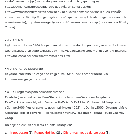
mode/messenger.jsp (i-mode después de tres días hay que pagar),
http://kickme.to/msnmessenger2go (todavía en construcción),
http://www.messengeradictos.com/index.php?accion=messengeronline (en español,
requiere activeX), http://odigo.org/features/express.html (el cliente odigo funciona online
correctamente), http://messenger.lycos.co.uk/messenger/index.jsp (funciona con MSN y
Yahoo).
• 4.9.4.3 AIM
login.oscar.aol.com:5190 Acepta conexiones en todos los puertos y existen 2 clientes
web oficiales, el antiguo QuickBuddy: http://toc.oscar.aol.com/ y el nuevo AIM Express:
http://toc.oscar.aol.com/aimexpress/index.html.
• 4.9.4.6 Yahoo Messenger
cs.yahoo.com:5050 o cs.yahoo.co.jp:5050. Se puede acceder online vía
http://messenger.yahoo.com/.
• 4.9.5 Programas para compartir archivos
Gnutella (decentralized) – BearShare, Gnucleus, LimeWire, new Morpheus
FastTrack (commercial, with Server) – KaZaA, KaZaA Lite, Grokster, old Morpheus
eDonkey2000 (lots of servers, uses mainly port 4662) – eDonkey2000, Overnet, eMule
OpenNap (lots of servers) – FileNavigatior, WinMX, Rapigator, TekNap, audioGnome,
XNap.
No deje de estudiar el resto de este trabajo en:
a
–
Introducción
(1)
,
Puntos débiles
(2)
y
Diferentes modos de censura
(3)
.