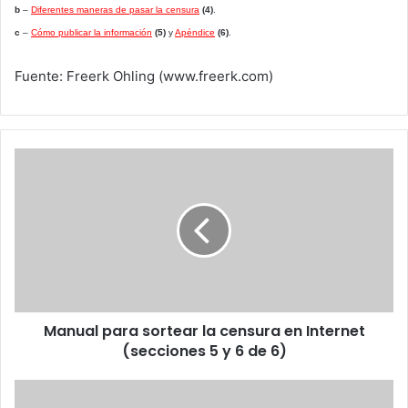
b
–
Diferentes maneras de pasar la censura
(4)
.
c
–
Cómo publicar la información
(5)
y
Apéndice
(6)
.
Fuente: Freerk Ohling (www.freerk.com)
Manual
para
sortear
la
censura
en
Internet
(secciones
5
Manual para sortear la censura en Internet
y
6
(secciones 5 y 6 de 6)
de
6)
Cariño,
apaga