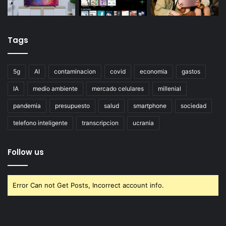
Tags
5g
AI
contaminacion
covid
economia
gastos
IA
medio ambiente
mercado celulares
millenial
pandemia
presupuesto
salud
smartphone
sociedad
telefono inteligente
transcripcion
ucrania
Follow us
Error Can not Get Posts, Incorrect account info.