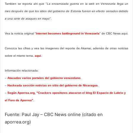
Tambien se reporta ahi que "
La encarnizada guerra en la web en Venezuela llega un
mes después de que los sitios del gobierno de Estonia fueron en efecto cerrados debido
a una serie de ataques en mayo
".
Vea la noticia original "
Internet becomes battleground in Venezuela
" de CBC News aqui.
Conozca las cifras y vea las imagenes del reporte de Akamai, además de otras noticias
sobre el mismo tema,
aqui
.
Información relacionada:
–
Atacados varios portales del gobierno venezolano
.
–
Hackeada sección noticias en sitio del gobierno de Nicaragua
.
–
Según Aporrea.org, "Crackers opositores atacaron el blog El Espacio de Lubrio y
el Foro de Aporrea"
.
Fuente: Paul Jay – CBC News online (citado en
aporrea.org)