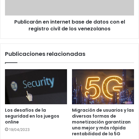
con
el
registro
Publicarán en internet base de datos con el
civil
de
registro civil de los venezolanos
los
venezolanos
Publicaciones relacionadas
Los desafíos de la
Migración de usuarios y las
seguridad en los juegos
diversas formas de
online
monetización garantizan
una mejor y más rápida
19/04/2023
rentabilidad de la 5G