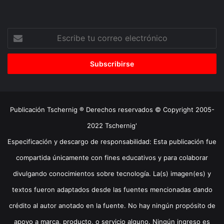
Escribe
tu
correo
electrónico
Publicación Tschernig ® Derechos reservados © Copyright 2005-
2022 Tschernig'
Especificación y descargo de responsabilidad: Esta publicación fue
compartida únicamente con fines educativos y para colaborar
divulgando conocimientos sobre tecnología. La(s) imagen(es) y
textos fueron adaptados desde las fuentes mencionadas dando
crédito al autor anotado en la fuente. No hay ningún propósito de
apoyo a marca, producto, o servicio alguno. Ningún ingreso es