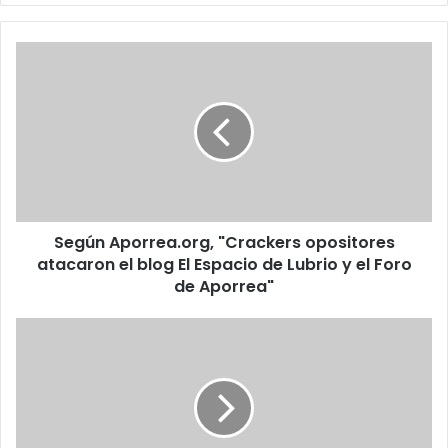
Según
Aporrea.org,
"Crackers
opositores
atacaron
el
blog
El
Espacio
Según Aporrea.org, "Crackers opositores
de
Lubrio
atacaron el blog El Espacio de Lubrio y el Foro
y
de Aporrea"
el
Foro
Publicarán
de
en
Aporrea"
internet
base
de
datos