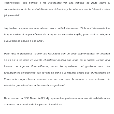
Technologies "que
permite a los internautas ver una especie de parte sobre el
comportamiento de los embotellamientos del tráfico y los ataques por la Internet a nivel
(sic)
mundial
".
Jay también expresa sorpresa al ver como, con 844 ataques en 24 horas "
Venezuela fue
la que recibió el mayor número de ataques en cualquier región, y en realidad ninguna
otra región se acercó a esa cifra
".
Pero, dice el periodista, "
si bien los resultados son un poco sorprendentes, en realidad
no es así si se tiene en cuenta el malestar político que reina en la nación. Según una
historia de Agence France-Presse, tanto los opositores del gobierno como los
simpatizantes del gobierno han llevado su lucha a la internet desde que el Presidente de
Venezuela Hugo Chávez anunció que no renovaría la licencia a una estación de
televisión que criticaba con frecuencia sus políticas
".
De acuerdo con CBC News, la AFP dijo que ambas partes cerraron sus sitios debido a los
ataques concentrados de los piratas cibernéticos.