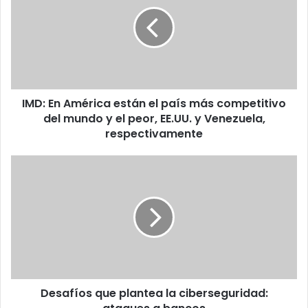
América
están
el
país
más
competitivo
del
IMD: En América están el país más competitivo
mundo
y
del mundo y el peor, EE.UU. y Venezuela,
el
respectivamente
peor,
EE.UU.
Desafíos
y
que
Venezuela,
plantea
respectivamente
la
ciberseguridad:
ataques
a
bancos
Desafíos que plantea la ciberseguridad: