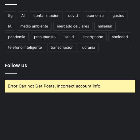
5g
AI
contaminacion
covid
economia
gastos
IA
medio ambiente
mercado celulares
millenial
pandemia
presupuesto
salud
smartphone
sociedad
telefono inteligente
transcripcion
ucrania
Follow us
Error Can not Get Posts, Incorrect account info.