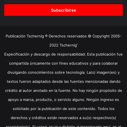
correo
electrónico
Publicación Tschernig ® Derechos reservados © Copyright 2005-
2022 Tschernig'
Especificación y descargo de responsabilidad: Esta publicación fue
compartida únicamente con fines educativos y para colaborar
divulgando conocimientos sobre tecnología. La(s) imagen(es) y
textos fueron adaptados desde las fuentes mencionadas dando
crédito al autor anotado en la fuente. No hay ningún propósito de
apoyo a marca, producto, o servicio alguno. Ningún ingreso es
solicitado por la publicación de este contenido. Todos los
derechos y créditos están reservados a su(s) respectivo(s)
propietario(s). Si usted, igual o distinto al mencionado aquí, es el