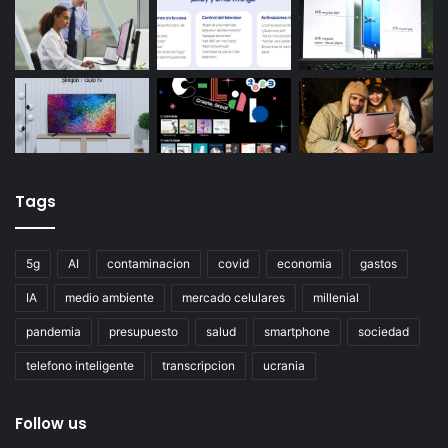
Tags
5g
AI
contaminacion
covid
economia
gastos
IA
medio ambiente
mercado celulares
millenial
pandemia
presupuesto
salud
smartphone
sociedad
telefono inteligente
transcripcion
ucrania
Follow us