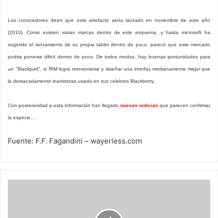
Los conocedores dicen que este artefacto sería lanzado en noviembre de este año
(2010). Como existen varias marcas dentro de este esquema, y hasta microsoft ha
sugerido el lanzamiento de su propia tablet dentro de poco, parece que este mercado
podria ponerse dificil dentro de poco. De todos modos, hay buenas iportunidades para
un "Blackpad", si RIM logra reinventarse y diseñar una interfaz medianamente mejor que
la destacadamente inamistosa usada en sus celebres Blackberry.
Con posterioridad a esta información han llegado
nuevas noticias
que parecen confirmar
la especie…
Fuente: F.F. Fagandini – wayerless.com
Via
libre
para
el