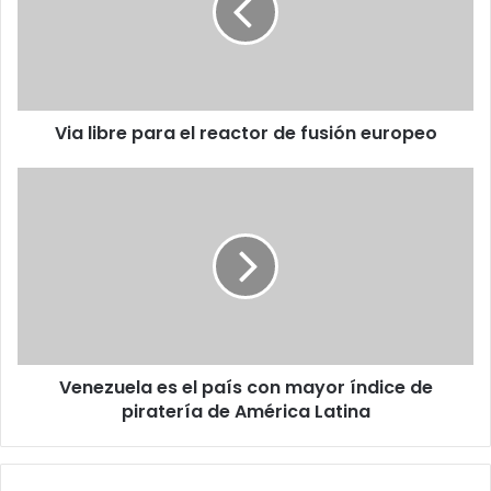
reactor
de
fusión
europeo
Via libre para el reactor de fusión europeo
Venezuela
es
el
país
con
mayor
índice
de
piratería
Venezuela es el país con mayor índice de
de
América
piratería de América Latina
Latina