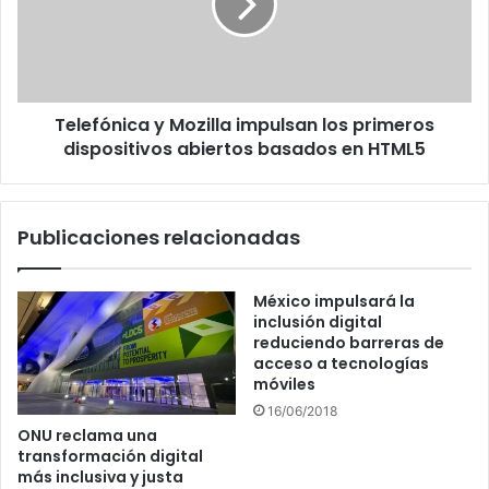
los
primeros
dispositivos
abiertos
basados
Telefónica y Mozilla impulsan los primeros
en
HTML5
dispositivos abiertos basados en HTML5
Publicaciones relacionadas
México impulsará la
inclusión digital
reduciendo barreras de
acceso a tecnologías
móviles
16/06/2018
ONU reclama una
transformación digital
más inclusiva y justa