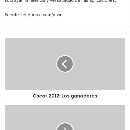
subrayan la latencia y versatilidad de las aplicaciones.
Fuente: telefonica.com/mwc
Oscar
2012:
Los
ganadores
Oscar 2012: Los ganadores
Telefónica
y
Mozilla
impulsan