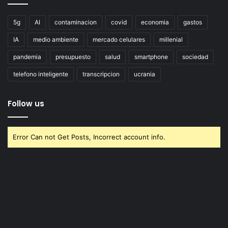
5g
AI
contaminacion
covid
economia
gastos
IA
medio ambiente
mercado celulares
millenial
pandemia
presupuesto
salud
smartphone
sociedad
telefono inteligente
transcripcion
ucrania
Follow us
Error Can not Get Posts, Incorrect account info.