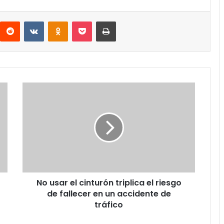
interest
Reddit
VKontakte
Odnoklassniki
Pocket
Imprimir
No
usar
el
cinturón
triplica
el
riesgo
de
fallecer
No usar el cinturón triplica el riesgo
en
un
de fallecer en un accidente de
accidente
tráfico
de
tráfico