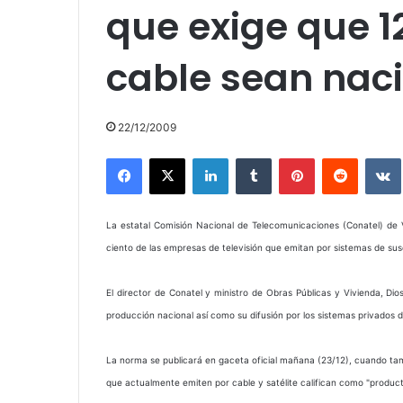
que exige que 1
cable sean nac
22/12/2009
Facebook
X
LinkedIn
Tumblr
Pinterest
Reddit
La estatal Comisión Nacional de Telecomunicaciones (Conatel) de
ciento de las empresas de televisión que emitan por sistemas de su
El director de Conatel y ministro de Obras Públicas y Vivienda, Di
producción nacional así como su difusión por los sistemas privados d
La norma se publicará en gaceta oficial mañana (23/12), cuando ta
que actualmente emiten por cable y satélite califican como "product