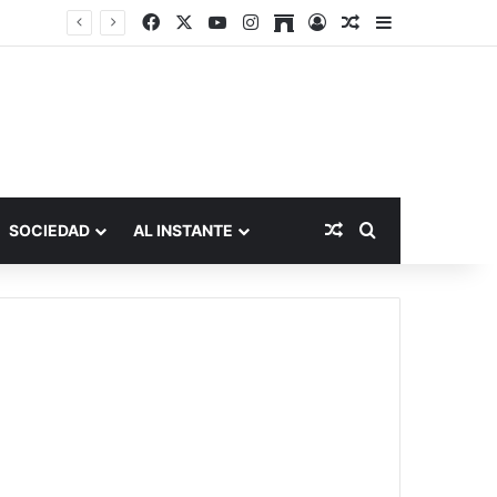
Facebook
X
YouTube
Instagram
Archive
Acceso
Publicación al a
Barra lateral
Publicación al aza
Buscar por
SOCIEDAD
AL INSTANTE