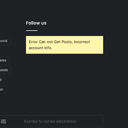
Follow us
covid
Error Can not Get Posts, Incorrect
account info.
ares
uesto
d
on
scribe
u