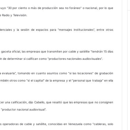
cuyo "30 por ciento o más de producción sea no foráneo" o nacional, por lo que
 Radio y Televisión.
denciales y la sesión de espacios para "mensajes institucionales", entre otras
n gaceta oficial, las empresas que transmiten por cable y satélite "tendrán 15 días
n de determinar si califican como "productores nacionales audiovisuales".
 evaluarla", tomando en cuanto asuntos como "si las locaciones" de grabación
mbién otros como "si el capital" de la empresa y el "personal que trabaja" en ella
cer una calificación, dijo Cabello, que resaltó que las empresas que no consignen
"productor nacional audiovisual".
s operadoras de cable y satélite, conocidas en Venezuela como "cableras, solo