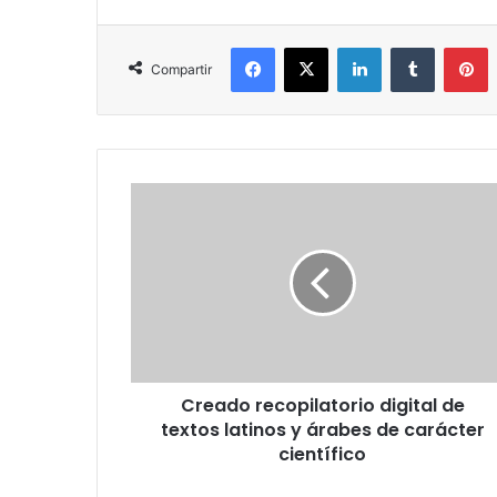
Facebook
X
LinkedIn
Tumblr
P
Compartir
Creado
recopilatorio
digital
de
textos
latinos
y
árabes
de
Creado recopilatorio digital de
carácter
científico
textos latinos y árabes de carácter
científico