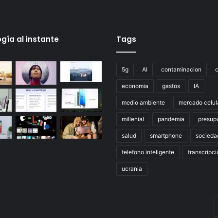
gía al instante
Tags
5g
AI
contaminacion
economia
gastos
IA
medio ambiente
mercado celul
millenial
pandemia
presup
salud
smartphone
socieda
telefono inteligente
transcripci
ucrania
E
t