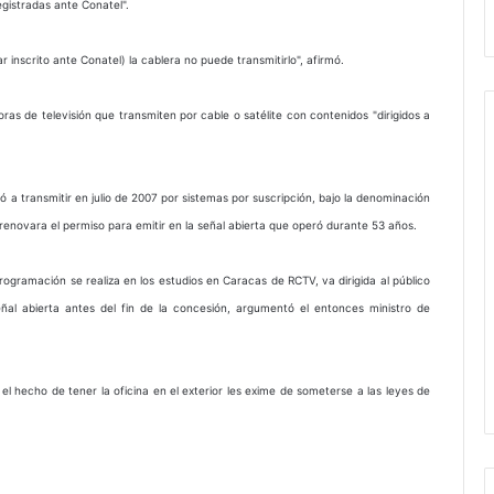
gistradas ante Conatel".
inscrito ante Conatel) la cablera no puede transmitirlo", afirmó.
oras de televisión que transmiten por cable o satélite con contenidos "dirigidos a
ó a transmitir en julio de 2007 por sistemas por suscripción, bajo la denominación
enovara el permiso para emitir en la señal abierta que operó durante 53 años.
rogramación se realiza en los estudios en Caracas de RCTV, va dirigida al público
ñal abierta antes del fin de la concesión, argumentó el entonces ministro de
el hecho de tener la oficina en el exterior les exime de someterse a las leyes de