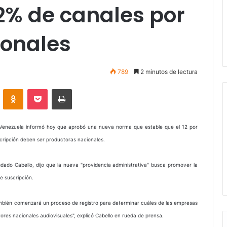
2% de canales por
ionales
789
2 minutos de lectura
VKontakte
Odnoklassniki
Pocket
Imprimir
 Venezuela informó hoy que aprobó una nueva norma que estable que el 12 por
scripción deben ser productoras nacionales.
osdado Cabello, dijo que la nueva "providencia administrativa" busca promover la
e suscripción.
mbién comenzará un proceso de registro para determinar cuáles de las empresas
ores nacionales audiovisuales", explicó Cabello en rueda de prensa.