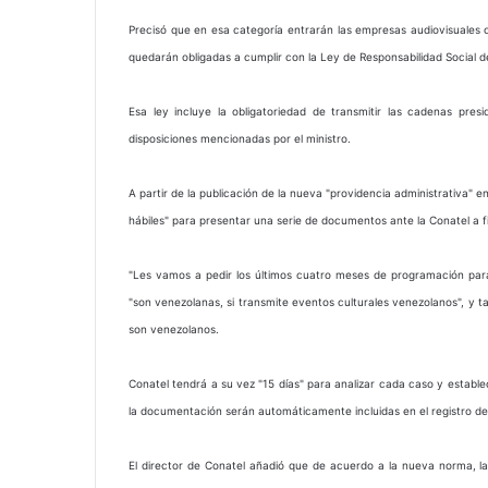
Precisó que en esa categoría entrarán las empresas audiovisuales 
quedarán obligadas a cumplir con la Ley de Responsabilidad Social de
Esa ley incluye la obligatoriedad de transmitir las cadenas presi
disposiciones mencionadas por el ministro.
A partir de la publicación de la nueva "providencia administrativa" e
hábiles" para presentar una serie de documentos ante la Conatel a fi
"Les vamos a pedir los últimos cuatro meses de programación para
"son venezolanas, si transmite eventos culturales venezolanos", y ta
son venezolanos.
Conatel tendrá a su vez "15 días" para analizar cada caso y estable
la documentación serán automáticamente incluidas en el registro de 
El director de Conatel añadió que de acuerdo a la nueva norma, la