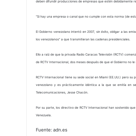
deben difundir producciones de empresas que estén debidamente re
"Si hay una empresa o canal que no cumple con esta norma (de estar 
El Gobierno venezolano intentó en 2007, sin éxito, obligar a las emis
los venezolanos" a que transmitieran las cadenas presidenciales.
Ello a raíz de que la privada Radio Caracas Televisión (RCTV) comenz
de RCTV Internacional, dos meses después de que el Gobierno no le r
RCTV Internacional tiene su sede social en Miami (EE.UU.) pero su p
venezolano y es prácticamente idéntica a la que se emitía en se
Telecomunicaciones, Jesse Chacón.
Por su parte, los directivo de RCTV Internacional han sostenido que 
Venezuela.
Fuente: adn.es