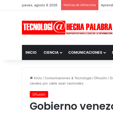
jueves, agosto 6 2026
Noticias de última hora
Aprendi
INICIO
CIENCIA
COMUNICACIONES
Inicio
/
Comunicaciones & Tecnología
/
Difusión
/
G
canales por cable sean nacionales
Difusión
Gobierno venez