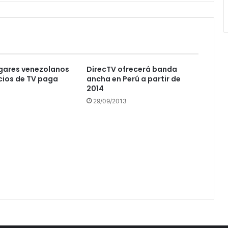
gares venezolanos
DirecTV ofrecerá banda
icios de TV paga
ancha en Perú a partir de
2014
29/09/2013