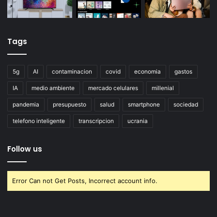
Tags
5g
AI
contaminacion
covid
economia
gastos
IA
medio ambiente
mercado celulares
millenial
pandemia
presupuesto
salud
smartphone
sociedad
telefono inteligente
transcripcion
ucrania
Follow us
Error Can not Get Posts, Incorrect account info.