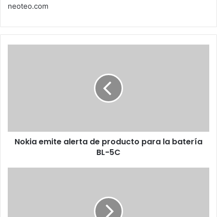
neoteo.com
Nokia
emite
alerta
de
producto
para
la
batería
BL-
Nokia emite alerta de producto para la batería
5C
BL-5C
Google
no
es
un
buscador