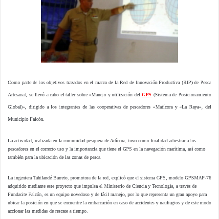
Como parte de los objetivos trazados en el marco de la Red de Innovación Productiva (RIP) de Pesca
Artesanal, se llevó a cabo el taller sobre «Manejo y utilización del
GPS
(Sistema de Posicionamiento
Global)», dirigido a los integrantes de las cooperativas de pescadores «Matícora y «La Raya», del
Municipio Falcón.
La actividad, realizada en la comunidad pesquera de Adícora, tuvo como finalidad adiestrar a los
pescadores en el correcto uso y la importancia que tiene el GPS en la navegación marítima, así como
también para la ubicación de las zonas de pesca.
La ingeniera Tahilandé Barreto, promotora de la red, explicó que el sistema GPS, modelo GPSMAP-76
adquirido mediante este proyecto que impulsa el Ministerio de Ciencia y Tecnología, a través de
Fundacite Falcón, es un equipo novedoso y de fácil manejo, por lo que representa un gran apoyo para
ubicar la posición en que se encuentre la embarcación en caso de accidentes y naufragios y de este modo
accionar las medidas de rescate a tiempo.