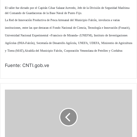
El taller fue dictado por el Capitán César Salazar Acevedo, Jefe de la División de Seguridad Marítima
del Comando de Guardacostas de la Base Naval de Punto Fijo.
La Red de Innovación Productiva de Pesca Artesanal del Municipio Falcón, involucra a varias
instituciones, entre las que destacan el Fondo Nacional de Ciencia, Tecnología e Innovación (Fonacit),
Universidad Nacional Experimental «Francisco de Miranda» (UNEFM), Instituto de Investigaciones
Agrícolas (INIA-Falcón), Secretaría de Desarrollo Agrícola, UNEFA, UDEFA, Ministerio de Agricultura
y Tierra (MAT),Alcaldía del Municipio Falcón, Corporación Venezolana de Petróleo y Corfaltur.
Fuente: CNTI.gob.ve
GPS