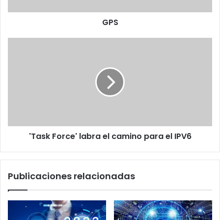
GPS
'Task
Force'
labra
el
camino
para
el
IPV6
'Task Force' labra el camino para el IPV6
Publicaciones relacionadas