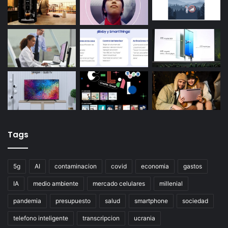
Tags
5g
AI
contaminacion
covid
economia
gastos
IA
medio ambiente
mercado celulares
millenial
pandemia
presupuesto
salud
smartphone
sociedad
telefono inteligente
transcripcion
ucrania