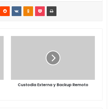
interest
Reddit
VKontakte
Odnoklassniki
Pocket
Imprimir
Custodia
Externa
y
Backup
Remoto
Custodia Externa y Backup Remoto