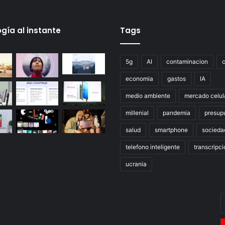
gía al instante
Tags
5g
AI
contaminacion
economia
gastos
IA
medio ambiente
mercado celul
millenial
pandemia
presup
salud
smartphone
socieda
telefono inteligente
transcripci
ucrania
E
t
c