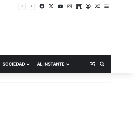
Facebook
X
YouTube
Instagram
Archive
Acceso
Publicación al a
Barra lateral
Publicación al aza
Buscar por
SOCIEDAD
AL INSTANTE