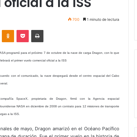
oficial a la ISS
700
1 minuto de lectura
VKontakte
Odnoklassniki
Pocket
Imprimir
ASA programó para el próximo 7 de octubre de la nave de carga Dragon, con lo que
lebrará el primer vuelo comercial oficial a la ISS
cuerdo con el comunicado, la nave despegará desde el centro espacial del Cabo
veral.
ompañía SpaceX, propietaria de Dragon, firmó con la Agencia espacial
dounidense NASA en diciembre de 2008 un contrato para 12 misiones de transporte
rgas a la ISS.
inales de mayo, Dragon amarizó en el Océano Pacífico
ana de duración. Fue el primer vuelo en la historia de