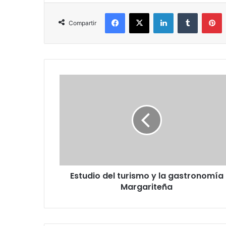
Facebook
X
LinkedIn
Tumblr
P
Compartir
Estudio
del
turismo
y
la
gastronomía
Margariteña
Estudio del turismo y la gastronomía
Margariteña