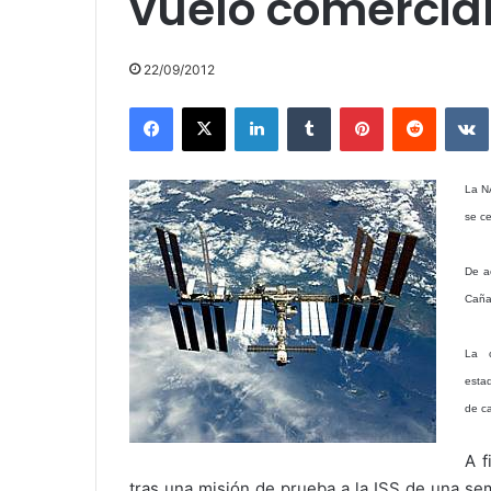
vuelo comercial 
22/09/2012
Facebook
X
LinkedIn
Tumblr
Pinterest
Reddit
La N
se ce
De a
Caña
La c
esta
de ca
A f
tras una misión de prueba a la ISS de una sem