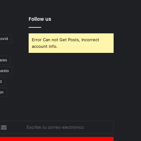
Follow us
covid
Error Can not Get Posts, Incorrect
account info.
ares
uesto
d
on
scribe
u
orreo