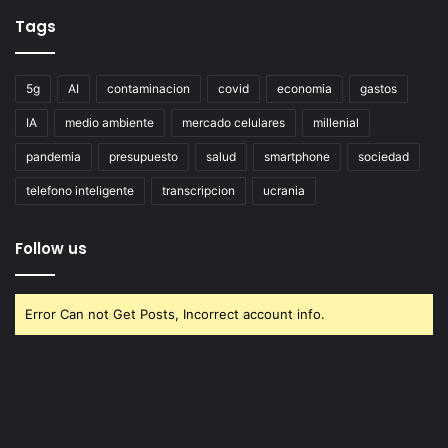
Tags
5g
AI
contaminacion
covid
economia
gastos
IA
medio ambiente
mercado celulares
millenial
pandemia
presupuesto
salud
smartphone
sociedad
telefono inteligente
transcripcion
ucrania
Follow us
Error Can not Get Posts, Incorrect account info.