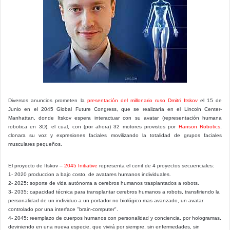
Diversos anuncios prometen la
presentación del millonario ruso Dmitri Itskov
el 15 de
Junio en el 2045 Global Future Congress, que se realizaría en el Lincoln Center-
Manhattan, donde Itskov espera interactuar con su avatar (representación humana
robotica en 3D), el cual, con (por ahora) 32 motores provistos por
Hanson Robotics
,
clonara su voz y expresiones faciales movilizando la totalidad de grupos faciales
musculares pequeños.
El proyecto de Itskov –
2045 Initiative
representa el cenit de 4 proyectos secuenciales:
1- 2020 produccion a bajo costo, de avatares humanos individuales.
2- 2025: soporte de vida autónoma a cerebros humanos trasplantados a robots.
3- 2035: capacidad técnica para transplantar cerebros humanos a robots, transfiriendo la
personalidad de un individuo a un portador no biológico mas avanzado, un avatar
controlado por una interface "brain-computer".
4- 2045: reemplazo de cuerpos humanos con personalidad y conciencia, por hologramas,
deviniendo en una nueva especie, que vivirá por siempre, sin enfermedades, sin