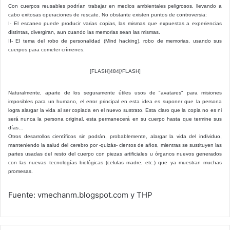
Con cuerpos reusables podrían trabajar en medios ambientales peligrosos, llevando a
cabo exitosas operaciones de rescate. No obstante existen puntos de controversia:
I- El escaneo puede producir varias copias, las mismas que expuestas a experiencias
distintas, divergiran, aun cuando las memorias sean las mismas.
II- El tema del robo de personalidad (Mind hacking), robo de memorias, usando sus
cuerpos para cometer crímenes.
[FLASH]484[/FLASH]
Naturalmente, aparte de los seguramente útiles usos de "avatares" para misiones
imposibles para un humano, el error principal en esta idea es suponer que la persona
logra alargar la vida al ser copiada en el nuevo sustrato. Esta claro que la copia no es ni
será nunca la persona original, esta permanecerá en su cuerpo hasta que termine sus
días…
Otros desarrollos científicos sin podrán, probablemente, alargar la vida del individuo,
manteniendo la salud del cerebro por -quizás- cientos de años, mientras se sustituyen las
partes usadas del resto del cuerpo con piezas artificiales u órganos nuevos generados
con las nuevas tecnologías biológicas (celulas madre, etc.) que ya muestran muchas
promesas.
Fuente: vmechanm.blogspot.com y THP