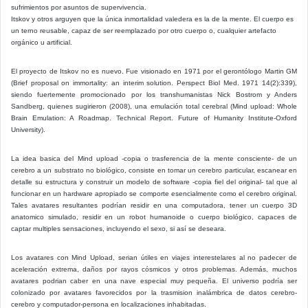
sufrimientos por asuntos de supervivencia.
Itskov y otros arguyen que la única inmortalidad valedera es la de la mente. El cuerpo es
un terno reusable, capaz de ser reemplazado por otro cuerpo o, cualquier artefacto
orgánico u artificial.
El proyecto de Itskov no es nuevo. Fue visionado en 1971 por el gerontólogo Martin GM
(Brief proposal on immortality: an interim solution. Perspect Biol Med. 1971 14(2):339),
siendo fuertemente promocionado por los transhumanistas Nick Bostrom y Anders
Sandberg, quienes sugirieron (2008), una emulación total cerebral (Mind upload: Whole
Brain Emulation: A Roadmap. Technical Report. Future of Humanity Institute-Oxford
University).
La idea basica del Mind upload -copia o trasferencia de la mente consciente- de un
cerebro a un substrato no biológico, consiste en tomar un cerebro particular, escanear en
detalle su estructura y construir un modelo de software -copia fiel del original- tal que al
funcionar en un hardware apropiado se comporte esencialmente como el cerebro original.
Tales avatares resultantes podrían residir en una computadora, tener un cuerpo 3D
anatomico simulado, residir en un robot humanoide o cuerpo biológico, capaces de
captar multiples sensaciones, incluyendo el sexo, si así se deseara.
Los avatares con Mind Upload, serian útiles en viajes interestelares al no padecer de
aceleración extrema, daños por rayos cósmicos y otros problemas. Además, muchos
avatares podrian caber en una nave especial muy pequeña. El universo podría ser
colonizado por avatares favorecidos por la trasmision inalámbrica de datos cerebro-
cerebro y computador-persona en localizaciones inhabitadas.