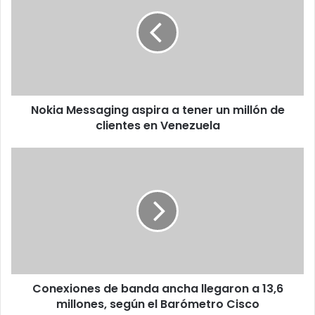
aspira
a
tener
un
millón
de
clientes
Nokia Messaging aspira a tener un millón de
en
Venezuela
clientes en Venezuela
Conexiones
de
banda
ancha
llegaron
a
13,6
millones,
según
Conexiones de banda ancha llegaron a 13,6
el
Barómetro
millones, según el Barómetro Cisco