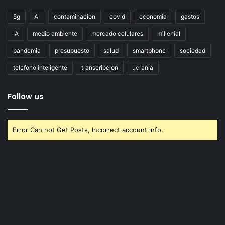
5g
AI
contaminacion
covid
economia
gastos
IA
medio ambiente
mercado celulares
millenial
pandemia
presupuesto
salud
smartphone
sociedad
telefono inteligente
transcripcion
ucrania
Follow us
Error Can not Get Posts, Incorrect account info.