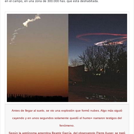
en el campo, en una zona de 300.000 has. que está deshabitada.
Antes de llegar al suelo, se vio una explosión que formó nubes. Algo más siguió
cayendo y en unos segundos solamente quedó el humo» narraron testigos del
fenómeno.
Según la astrónoma argentina Beatriz García, del observatorio Pierre Auger, se trató