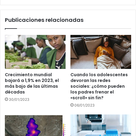
Cisco
Publicaciones relacionadas
Crecimiento mundial
Cuando los adolescentes
bajará a 1,9% en 2023, el
devoran las redes
más bajo de las últimas
sociales: ¿cómo pueden
décadas
los padres frenar el
«scroll» sin fin?
30/01/2023
06/01/2023